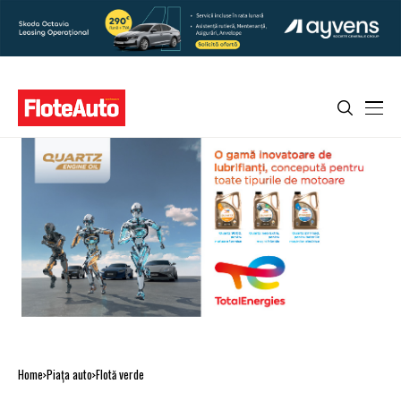
Home
Piaţa auto
Flotă verde