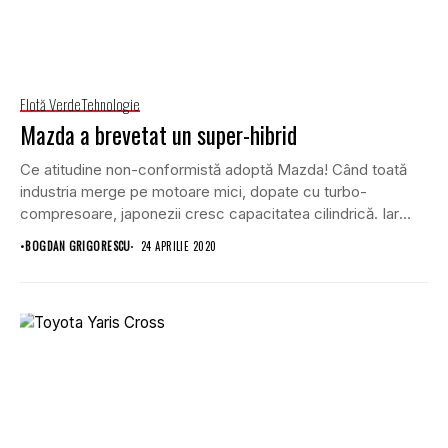
Flotă Verde
Tehnologie
Mazda a brevetat un super-hibrid
Ce atitudine non-conformistă adoptă Mazda! Când toată
industria merge pe motoare mici, dopate cu turbo-
compresoare, japonezii cresc capacitatea cilindrică. Iar
acum, au brevetat...
•
BOGDAN GRIGORESCU
24 APRILIE 2020