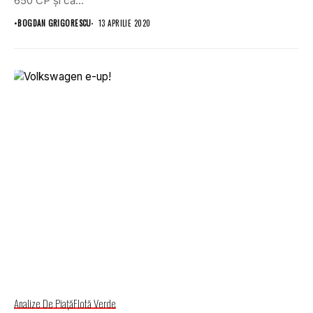
650 CP și că...
•
BOGDAN GRIGORESCU
13 APRILIE 2020
Analize De Piață
Flotă Verde