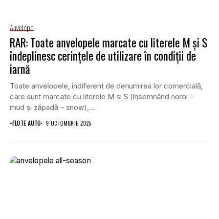
Anvelope
RAR: Toate anvelopele marcate cu literele M şi S
îndeplinesc cerințele de utilizare în condiţii de
iarnă
Toate anvelopele, indiferent de denumirea lor comercială,
care sunt marcate cu literele M şi S (însemnând noroi –
mud și zăpadă – snow),...
•
FLOTE AUTO
9 OCTOMBRIE 2025