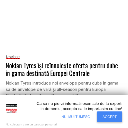
Anvelope
Nokian Tyres își reînnoiește oferta pentru dube
în gama destinată Europei Centrale
Nokian Tyres introduce noi anvelope pentru dube în gama
sa de anvelope de vară și all-season pentru Europa
Centrală. Nokian Tyres Cargoproof C...
Ca sa nu pierzi informatii esentiale de la experti
•
FLOTE AUTO
18 FEBRUARIE 2025
in domeniu, accepta sa le impartasim cu tine!
Situl nostru utilizeaza cookies. Ce inseamna
Accept
NU, MULTUMESC
ACCEPT
cookie?
Aflati mai mult...
Nu colectam date cu caracter personal.