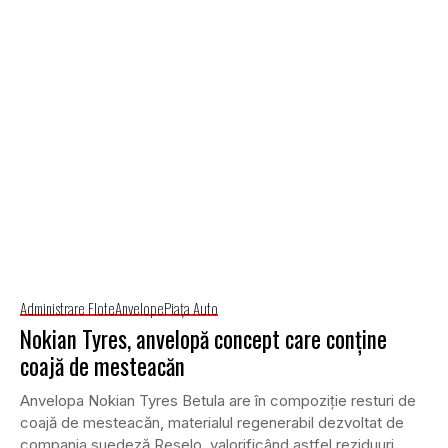
Administrare Flote
Anvelope
Piaţa Auto
Nokian Tyres, anvelopă concept care conține
coajă de mesteacăn
Anvelopa Nokian Tyres Betula are în compoziție resturi de
coajă de mesteacăn, materialul regenerabil dezvoltat de
compania suedeză Reselo, valorificând astfel reziduuri