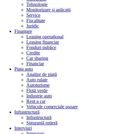
Tehnologie
Monitorizare și aplicații
Service
Fiscalitate
Juridic
Finanţare
Leasing operaţional
Leasing financiar
Fonduri publice
Credite
Car sharing
Financiar
Piaţa auto
Analize de piață
Auto rulate
Autoturisme
Flotă verde
Industrie auto
Rent a car
Vehicule comerciale uşoare
Infrastructură
Infrastructură
Siguranţă rutieră
Interviuri
Interviuri