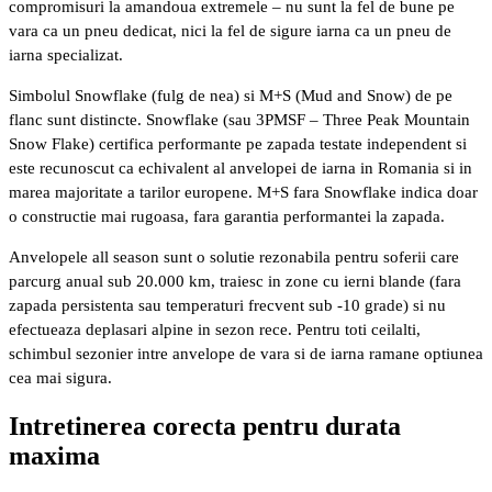
compromisuri la amandoua extremele – nu sunt la fel de bune pe
vara ca un pneu dedicat, nici la fel de sigure iarna ca un pneu de
iarna specializat.
Simbolul Snowflake (fulg de nea) si M+S (Mud and Snow) de pe
flanc sunt distincte. Snowflake (sau 3PMSF – Three Peak Mountain
Snow Flake) certifica performante pe zapada testate independent si
este recunoscut ca echivalent al anvelopei de iarna in Romania si in
marea majoritate a tarilor europene. M+S fara Snowflake indica doar
o constructie mai rugoasa, fara garantia performantei la zapada.
Anvelopele all season sunt o solutie rezonabila pentru soferii care
parcurg anual sub 20.000 km, traiesc in zone cu ierni blande (fara
zapada persistenta sau temperaturi frecvent sub -10 grade) si nu
efectueaza deplasari alpine in sezon rece. Pentru toti ceilalti,
schimbul sezonier intre anvelope de vara si de iarna ramane optiunea
cea mai sigura.
Intretinerea corecta pentru durata
maxima