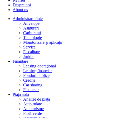
Revista
Despre noi
About us
Administrare flote
Anvelope
Asigurări
Carburanţi
Tehnologie
Monitorizare și aplicații
Service
Fiscalitate
Juridic
Finanţare
Leasing operaţional
Leasing financiar
Fonduri publice
Credite
Car sharing
Financiar
Piaţa auto
Analize de piață
Auto rulate
Autoturisme
Flotă verde