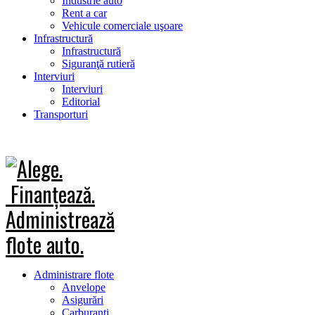
Industrie auto
Rent a car
Vehicule comerciale uşoare
Infrastructură
Infrastructură
Siguranţă rutieră
Interviuri
Interviuri
Editorial
Transporturi
Administrare flote
Anvelope
Asigurări
Carburanţi