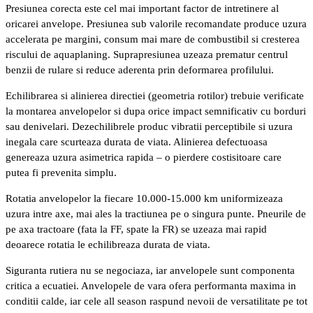
Presiunea corecta este cel mai important factor de intretinere al
oricarei anvelope. Presiunea sub valorile recomandate produce uzura
accelerata pe margini, consum mai mare de combustibil si cresterea
riscului de aquaplaning. Suprapresiunea uzeaza prematur centrul
benzii de rulare si reduce aderenta prin deformarea profilului.
Echilibrarea si alinierea directiei (geometria rotilor) trebuie verificate
la montarea anvelopelor si dupa orice impact semnificativ cu borduri
sau denivelari. Dezechilibrele produc vibratii perceptibile si uzura
inegala care scurteaza durata de viata. Alinierea defectuoasa
genereaza uzura asimetrica rapida – o pierdere costisitoare care
putea fi prevenita simplu.
Rotatia anvelopelor la fiecare 10.000-15.000 km uniformizeaza
uzura intre axe, mai ales la tractiunea pe o singura punte. Pneurile de
pe axa tractoare (fata la FF, spate la FR) se uzeaza mai rapid
deoarece rotatia le echilibreaza durata de viata.
Siguranta rutiera nu se negociaza, iar anvelopele sunt componenta
critica a ecuatiei. Anvelopele de vara ofera performanta maxima in
conditii calde, iar cele all season raspund nevoii de versatilitate pe tot