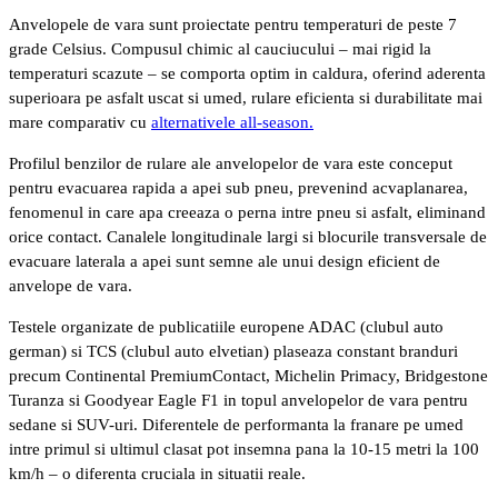
Anvelopele de vara sunt proiectate pentru temperaturi de peste 7
grade Celsius. Compusul chimic al cauciucului – mai rigid la
temperaturi scazute – se comporta optim in caldura, oferind aderenta
superioara pe asfalt uscat si umed, rulare eficienta si durabilitate mai
mare comparativ cu
alternativele all-season.
Profilul benzilor de rulare ale anvelopelor de vara este conceput
pentru evacuarea rapida a apei sub pneu, prevenind acvaplanarea,
fenomenul in care apa creeaza o perna intre pneu si asfalt, eliminand
orice contact. Canalele longitudinale largi si blocurile transversale de
evacuare laterala a apei sunt semne ale unui design eficient de
anvelope de vara.
Testele organizate de publicatiile europene ADAC (clubul auto
german) si TCS (clubul auto elvetian) plaseaza constant branduri
precum Continental PremiumContact, Michelin Primacy, Bridgestone
Turanza si Goodyear Eagle F1 in topul anvelopelor de vara pentru
sedane si SUV-uri. Diferentele de performanta la franare pe umed
intre primul si ultimul clasat pot insemna pana la 10-15 metri la 100
km/h – o diferenta cruciala in situatii reale.