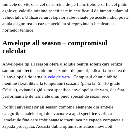
Indicele de viteza si cel de sarcina de pe flanc trebuie sa fie cel putin
egale cu valorile minime specificate in certificatul de inmatriculare al
vehiculului. Utilizarea anvelopelor subevaluate pe aceste indici poate
anula asigurarea in caz de accident si reprezinta o incalcare a
normelor tehnice.
Anvelope all season – compromisul
calculat
Anvelopele tip all season ofera o solutie pentru soferii care refuza
sau nu pot efectua schimbul sezonier de pneuri, adica fix trecerea de
la anvelopele de iarna
la cele de vara
. Compusul chimic hibrid
mentine flexibilitate la temperaturi scazute (pana la -5, -10 grade
Celsius), evitand rigidizarea specifica anvelopelor de vara, dar fara
performantele de iarna ale unui pneu special de sezon rece.
Profilul anvelopelor all season combina elemente din ambele
categorii: canalele largi de evacuare a apei specifice verii cu
lamelatiile fine care imbunatatesc tractiunea pe zapada compacta si
zapada proaspata. Aceasta dubla optimizare aduce inevitabil