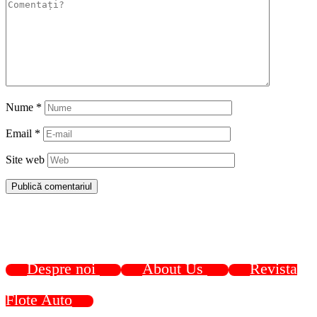
Nume
*
Email
*
Site web
Despre noi
About Us
Revista
Flote Auto