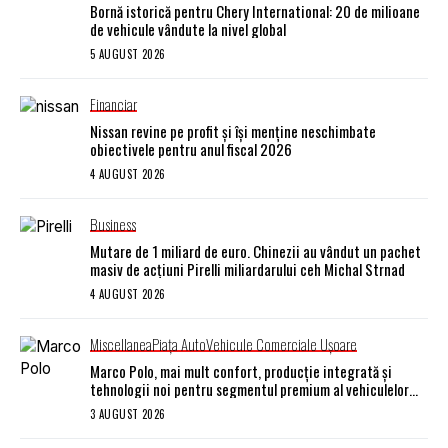
Bornă istorică pentru Chery International: 20 de milioane
de vehicule vândute la nivel global
5 AUGUST 2026
Financiar
Nissan revine pe profit și își menține neschimbate
obiectivele pentru anul fiscal 2026
4 AUGUST 2026
Business
Mutare de 1 miliard de euro. Chinezii au vândut un pachet
masiv de acțiuni Pirelli miliardarului ceh Michal Strnad
4 AUGUST 2026
Miscellanea
Piaţa Auto
Vehicule Comerciale Uşoare
Marco Polo, mai mult confort, producție integrată și
tehnologii noi pentru segmentul premium al vehiculelor
recreaționale
3 AUGUST 2026