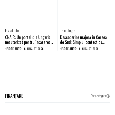
Fiscalitate
Tehnologie
CNAIR: Un portal din Ungaria,
Descoperire majoră în Coreea
neautorizat pentru încasarea
de Sud: Simplul contact cu
rovinietei, percepe costuri
aerul reduce drastic durata de
•
FLOTE AUTO
6 AUGUST 2026
•
FLOTE AUTO
6 AUGUST 2026
suplimentare
viață a bateriilor viitorului
FINANȚARE
Toată categoria