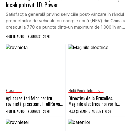
locali potrivit J.D. Power
Satisfacția generală privind serviciile post-vânzare în rândul
proprietarilor de vehicule cu energie nouă (NEV) din China a
crescut la 778 de puncte dintr-un maximum de 1.000 în anul
2026, înregistrând...
•
FLOTE AUTO
7 AUGUST 2026
Fiscalitate
Flotă Verde
Tehnologie
Aplicarea tarifelor pentru
Directivă de la Bruxelles:
rovinietă și sistemul TollRo va
Mașinile electrice noi vor fi
începe la 1 octombrie
obligate să alimenteze rețeaua
•
FLOTE AUTO
7 AUGUST 2026
•
ADA ȘTEFAN
7 AUGUST 2026
de electricitate