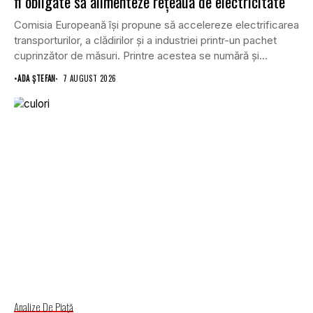
fi obligate să alimenteze rețeaua de electricitate
Comisia Europeană își propune să accelereze electrificarea
transporturilor, a clădirilor și a industriei printr-un pachet
cuprinzător de măsuri. Printre acestea se numără și...
•
ADA ȘTEFAN
7 AUGUST 2026
Analize De Piață