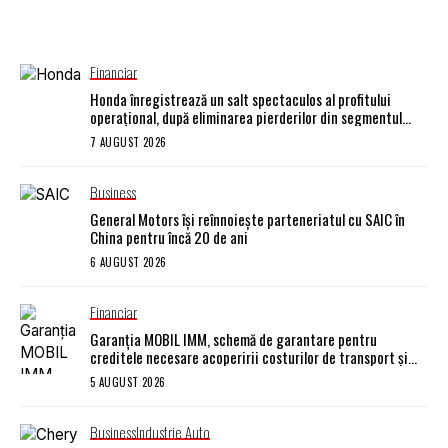
Financiar
Honda înregistrează un salt spectaculos al profitului
operațional, după eliminarea pierderilor din segmentul
mașinilor electrice
7 AUGUST 2026
Business
General Motors își reînnoiește parteneriatul cu SAIC în
China pentru încă 20 de ani
6 AUGUST 2026
Financiar
Garanţia MOBIL IMM, schemă de garantare pentru
creditele necesare acoperirii costurilor de transport şi
carburant
5 AUGUST 2026
Business
Industrie Auto