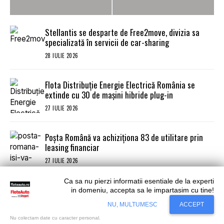
Stellantis se desparte de Free2move, divizia sa
specializată în servicii de car-sharing
28 IULIE 2026
Flota Distribuție Energie Electrică România se
extinde cu 30 de mașini hibride plug-in
27 IULIE 2026
Poșta Română va achiziționa 83 de utilitare prin
leasing financiar
27 IULIE 2026
Ca sa nu pierzi informatii esentiale de la experti
Aproape jumătate din subvențiile acordate de
in domeniu, accepta sa le impartasim cu tine!
Germania pentru mașini electrice au ajuns la
Situl nostru utilizeaza cookies. Ce inseamna
Accept
NU, MULTUMESC
ACCEPT
cookie?
Aflati mai mult...
gospodăriile cu venituri mici
24 IULIE 2026
Nu colectam date cu caracter personal.