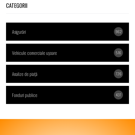
CATEGORII
Asigurări
962
Vehicule comerciale uşoare
516
Analize de piață
726
Fonduri publice
437