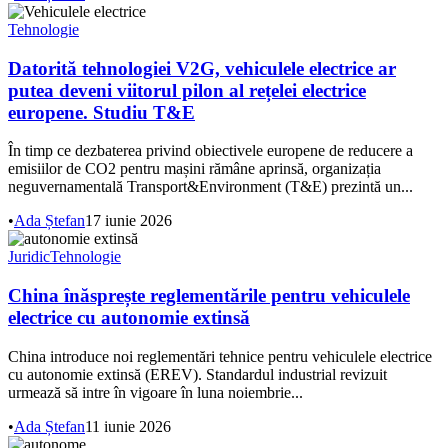
Tehnologie
Datorită tehnologiei V2G, vehiculele electrice ar
putea deveni viitorul pilon al rețelei electrice
europene. Studiu T&E
În timp ce dezbaterea privind obiectivele europene de reducere a
emisiilor de CO2 pentru mașini rămâne aprinsă, organizația
neguvernamentală Transport&Environment (T&E) prezintă un...
•
Ada Ștefan
17 iunie 2026
Juridic
Tehnologie
China înăsprește reglementările pentru vehiculele
electrice cu autonomie extinsă
China introduce noi reglementări tehnice pentru vehiculele electrice
cu autonomie extinsă (EREV). Standardul industrial revizuit
urmează să intre în vigoare în luna noiembrie...
•
Ada Ștefan
11 iunie 2026