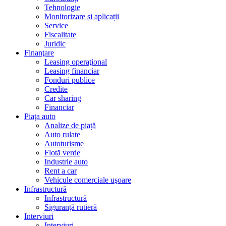
Tehnologie
Monitorizare și aplicații
Service
Fiscalitate
Juridic
Finanţare
Leasing operaţional
Leasing financiar
Fonduri publice
Credite
Car sharing
Financiar
Piaţa auto
Analize de piață
Auto rulate
Autoturisme
Flotă verde
Industrie auto
Rent a car
Vehicule comerciale uşoare
Infrastructură
Infrastructură
Siguranţă rutieră
Interviuri
Interviuri