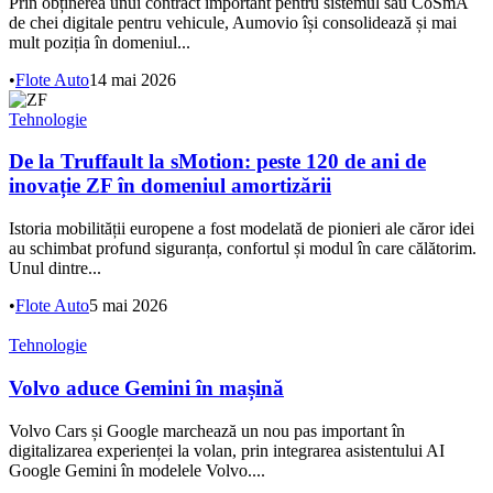
Prin obținerea unui contract important pentru sistemul său CoSmA
de chei digitale pentru vehicule, Aumovio își consolidează și mai
mult poziția în domeniul...
•
Flote Auto
14 mai 2026
Tehnologie
De la Truffault la sMotion: peste 120 de ani de
inovație ZF în domeniul amortizării
Istoria mobilității europene a fost modelată de pionieri ale căror idei
au schimbat profund siguranța, confortul și modul în care călătorim.
Unul dintre...
•
Flote Auto
5 mai 2026
Tehnologie
Volvo aduce Gemini în mașină
Volvo Cars și Google marchează un nou pas important în
digitalizarea experienței la volan, prin integrarea asistentului AI
Google Gemini în modelele Volvo....