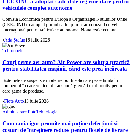
CEE-ONU a adoptat cadrul de reglementare pentru
vehiculele complet autonome
Comisia Economică pentru Europa a Organizației Națiunilor Unite
(CEE-ONU) a adoptat primul cadru juridic armonizat la nivel
internațional pentru vehiculele autonome. Noua reglementare...
•
Ada Ștefan
16 iulie 2026
Tehnologie
Cauți perne aer auto? Air Power are soluția practică
pentru stabilitatea mașinii, când este prea încărcată
Sistemele de suspensie moderne pot fi solicitate peste limită în
momentul în care vehiculul transportă greutăți mari, motiv pentru
care gama de produse...
•
Flote Auto
13 iulie 2026
Administrare flote
Tehnologie
Compania igus promite mai puține defecțiuni și
costuri de întreținere reduse pentru flotele de livrare