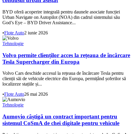
condusul urban asistat
BYD oferă acoperire integrală pentru daunele asociate funcției
Urban Navigate on Autopilot (NOA) din cadrul sistemului său
God’s Eye – BYD Driver Assistance...
•
Flote Auto
2 iunie 2026
Tehnologie
Volvo permite clienților acces la rețeaua de încărcare
Tesla Supercharger din Europa
Volvo Cars deschide accesul la rețeaua de încărcare Tesla pentru
clienții săi de vehicule electrice din Europa, permițând șoferilor să
localizeze stațiile și...
•
Flote Auto
26 mai 2026
Tehnologie
Aumovio câștigă un contract important pentru
sistemul CoSmA de chei digitale pentru vehicule