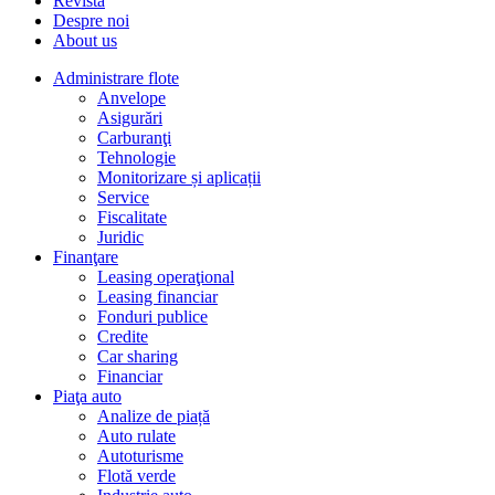
Revista
Despre noi
About us
Administrare flote
Anvelope
Asigurări
Carburanţi
Tehnologie
Monitorizare și aplicații
Service
Fiscalitate
Juridic
Finanţare
Leasing operaţional
Leasing financiar
Fonduri publice
Credite
Car sharing
Financiar
Piaţa auto
Analize de piață
Auto rulate
Autoturisme
Flotă verde