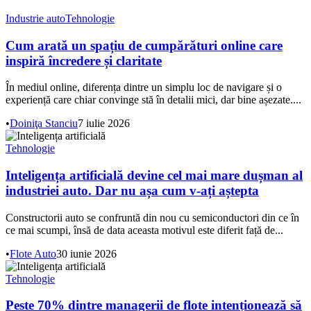
Industrie auto
Tehnologie
Cum arată un spațiu de cumpărături online care
inspiră încredere și claritate
În mediul online, diferența dintre un simplu loc de navigare și o
experiență care chiar convinge stă în detalii mici, dar bine așezate....
•
Doiniţa Stanciu
7 iulie 2026
Tehnologie
Inteligența artificială devine cel mai mare dușman al
industriei auto. Dar nu așa cum v-ați aștepta
Constructorii auto se confruntă din nou cu semiconductori din ce în
ce mai scumpi, însă de data aceasta motivul este diferit față de...
•
Flote Auto
30 iunie 2026
Tehnologie
Peste 70% dintre managerii de flote intenționează să