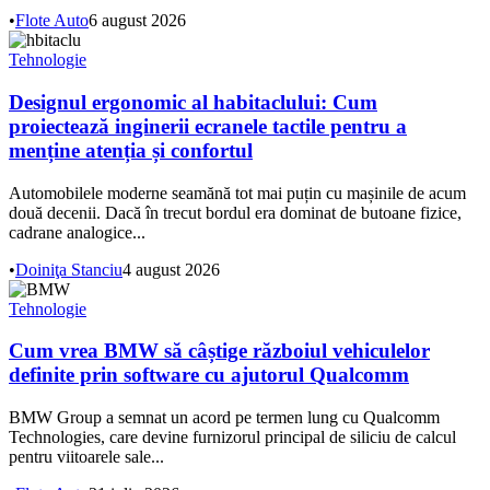
•
Flote Auto
6 august 2026
Tehnologie
Designul ergonomic al habitaclului: Cum
proiectează inginerii ecranele tactile pentru a
menține atenția și confortul
Automobilele moderne seamănă tot mai puțin cu mașinile de acum
două decenii. Dacă în trecut bordul era dominat de butoane fizice,
cadrane analogice...
•
Doiniţa Stanciu
4 august 2026
Tehnologie
Cum vrea BMW să câștige războiul vehiculelor
definite prin software cu ajutorul Qualcomm
BMW Group a semnat un acord pe termen lung cu Qualcomm
Technologies, care devine furnizorul principal de siliciu de calcul
pentru viitoarele sale...