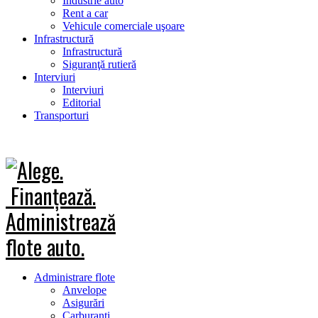
Industrie auto
Rent a car
Vehicule comerciale uşoare
Infrastructură
Infrastructură
Siguranţă rutieră
Interviuri
Interviuri
Editorial
Transporturi
Administrare flote
Anvelope
Asigurări
Carburanţi