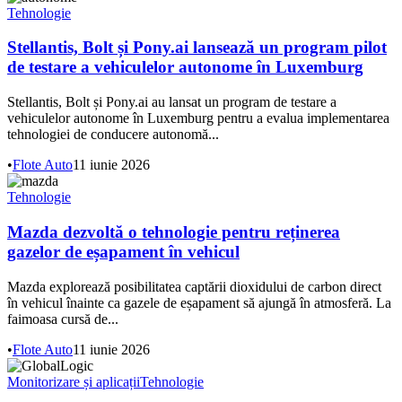
Tehnologie
Stellantis, Bolt și Pony.ai lansează un program pilot
de testare a vehiculelor autonome în Luxemburg
Stellantis, Bolt și Pony.ai au lansat un program de testare a
vehiculelor autonome în Luxemburg pentru a evalua implementarea
tehnologiei de conducere autonomă...
•
Flote Auto
11 iunie 2026
Tehnologie
Mazda dezvoltă o tehnologie pentru reținerea
gazelor de eșapament în vehicul
Mazda explorează posibilitatea captării dioxidului de carbon direct
în vehicul înainte ca gazele de eșapament să ajungă în atmosferă. La
faimoasa cursă de...
•
Flote Auto
11 iunie 2026
Monitorizare și aplicații
Tehnologie