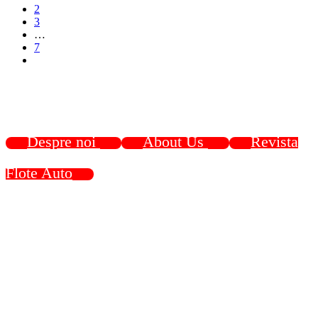
2
3
…
7
Despre noi
About Us
Revista
Flote Auto