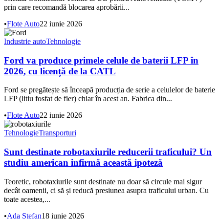
prin care recomandă blocarea aprobării...
•
Flote Auto
22 iunie 2026
Industrie auto
Tehnologie
Ford va produce primele celule de baterii LFP în
2026, cu licență de la CATL
Ford se pregătește să înceapă producția de serie a celulelor de baterie
LFP (litiu fosfat de fier) chiar în acest an. Fabrica din...
•
Flote Auto
22 iunie 2026
Tehnologie
Transporturi
Sunt destinate robotaxiurile reducerii traficului? Un
studiu american infirmă această ipoteză
Teoretic, robotaxiurile sunt destinate nu doar să circule mai sigur
decât oamenii, ci să și reducă presiunea asupra traficului urban. Cu
toate acestea,...
•
Ada Ștefan
18 iunie 2026