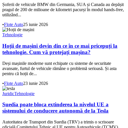
Șoferii de vehicule BMW din Germania, SUA și Canada au depășit
pragul de 200 de milioane de kilometri pacurși în modul hands-free,
utilizând...
•
Flote Auto
25 iunie 2026
Tehnologie
Hoții de mașini devin din ce în ce mai pricepuți la
tehnologie. Cum vă protejați mașina?
Deși mașinile moderne sunt echipate cu sisteme de securitate
avansate, furtul de vehicule rămâne o problemă serioasă. Și asta
pentru că hoții de...
•
Flote Auto
23 iunie 2026
Juridic
Tehnologie
Suedia poate bloca extinderea la nivelul UE a
sistemului de conducere autonomă de la Tesla
Autoritatea de Transport din Suedia (TRV) a trimis o scrisoare
oficială Comitetului Tehnic al UE pentru Autovehicule (TCMV)