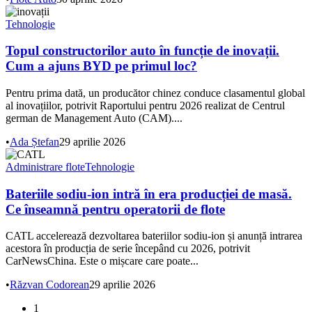
Tehnologie
Topul constructorilor auto în funcție de inovații.
Cum a ajuns BYD pe primul loc?
Pentru prima dată, un producător chinez conduce clasamentul global
al inovațiilor, potrivit Raportului pentru 2026 realizat de Centrul
german de Management Auto (CAM)....
•
Ada Ștefan
29 aprilie 2026
Administrare flote
Tehnologie
Bateriile sodiu-ion intră în era producției de masă.
Ce înseamnă pentru operatorii de flote
CATL accelerează dezvoltarea bateriilor sodiu-ion și anunță intrarea
acestora în producția de serie începând cu 2026, potrivit
CarNewsChina. Este o mișcare care poate...
•
Răzvan Codorean
29 aprilie 2026
1