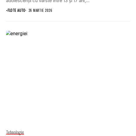
adolescenții cu vârste între 13 și 17 ani,...
•
FLOTE AUTO
26 MARTIE 2026
Tehnologie