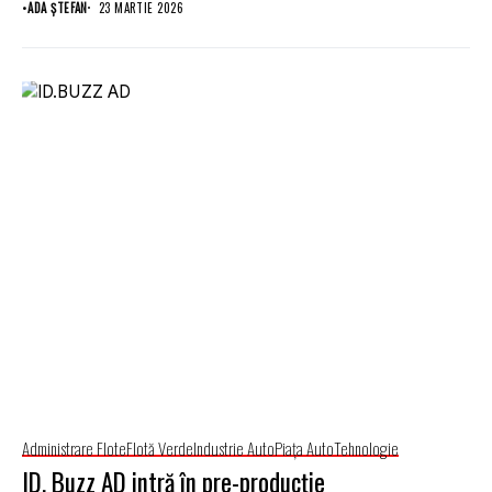
•
ADA ȘTEFAN
23 MARTIE 2026
Administrare Flote
Flotă Verde
Industrie Auto
Piaţa Auto
Tehnologie
ID. Buzz AD intră în pre-producție