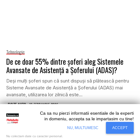
Tehnologie
De ce doar 55% dintre șoferi aleg Sistemele
Avansate de Asistență a Șoferului (ADAS)?
Deși mulți șoferi spun că sunt dispuși să plătească pentru
Sisteme Avansate de Asistență a Șoferului (ADAS) mai
avansate, utilizarea lor zilnică este...
•
FLOTE AUTO
10 FEBRUARIE 2026
Ca sa nu pierzi informatii esentiale de la experti
in domeniu, accepta sa le impartasim cu tine!
Situl nostru utilizeaza cookies. Ce inseamna
Accept
NU, MULTUMESC
ACCEPT
cookie?
Aflati mai mult...
Nu colectam date cu caracter personal.