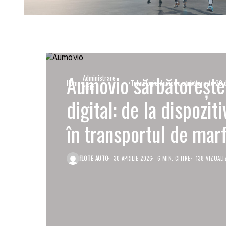
Aumovio sărbătorește 
Administrare
Home
Tehnologie
Aumovio sărbătorește 20 de
flote
marfă
digital: de la dispozit
în transportul de mar
FLOTE AUTO
30 APRILIE 2026
6 MIN. CITIRE
138 VIZUALI