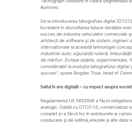
Tachograph Solutions în cadrul segmentului d
Aumovio.
De la introducerea tahografului digital (DTCO)
încredere în dezvoltarea tuturor iterațiilor exi
succes din industria vehiculelor comerciale ș
arhitecți de software și de sistem, ingineri d
internaționale la această tehnologie concep
industriei auto: siguranță rutieră, îmbunătăț
de mărfuri. Echipe stabile, experimentate, fo
considerabil la evoluția tahografului digita
succes”
, spune Bogdan Troie, head of Comm
Saltul în era digitală – cu impact asupra societă
Regulamentul UE 561/2006 a făcut obligatoriu 
analogic. Odată cu DTCO 1.0, comercializat 
complet și-a făcut loc în autobuzele și camioa
conducere și de odihnă,vitezele și alte date re