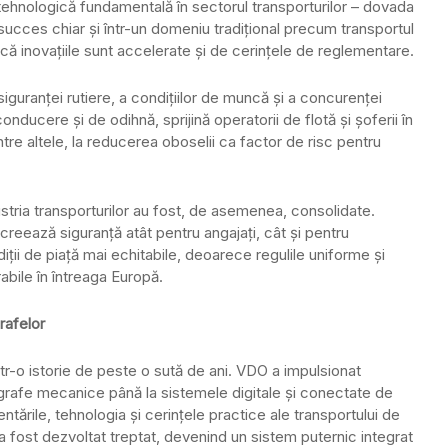
hnologică fundamentală în sectorul transporturilor – dovada
 succes chiar și într-un domeniu tradițional precum transportul
r că inovațiile sunt accelerate și de cerințele de reglementare.
iguranței rutiere, a condițiilor de muncă și a concurenței
conducere și de odihnă, sprijină operatorii de flotă și șoferii în
ntre altele, la reducerea oboselii ca factor de risc pentru
stria transporturilor au fost, de asemenea, consolidate.
reează siguranță atât pentru angajați, cât și pentru
diții de piață mai echitabile, deoarece regulile uniforme și
bile în întreaga Europă.
rafelor
ntr-o istorie de peste o sută de ani. VDO a impulsionat
grafe mecanice până la sistemele digitale și conectate de
ntările, tehnologia și cerințele practice ale transportului de
a fost dezvoltat treptat, devenind un sistem puternic integrat