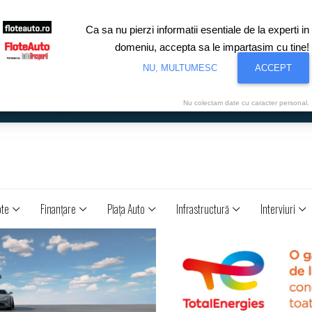
Ca sa nu pierzi informatii esentiale de la experti in
domeniu, accepta sa le impartasim cu tine!
NU, MULTUMESC
ACCEPT
Nu colectam date cu caracter personal.
ote
Finanţare
Piaţa Auto
Infrastructură
Interviuri