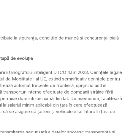
ribuie la siguranța, condițiile de muncă și concurența loială
tapă de evoluție
ea tahografului inteligent DTCO 4.1 în 2023. Cerințele legale
ul de Mobilitate I al UE, extind semnificativ cerințele pentru
rează automat trecerile de frontieră, sprijinind astfel
 transporturi interne efectuate de companii străine fără
nt permise doar într-un număr limitat. De asemenea, facilitează
l la salariul minim aplicabil din țara în care efectuează
 să se asigure că șoferii și vehiculele se întorc în țara de
 transmiterea securizată a datelor sporesc transparența și