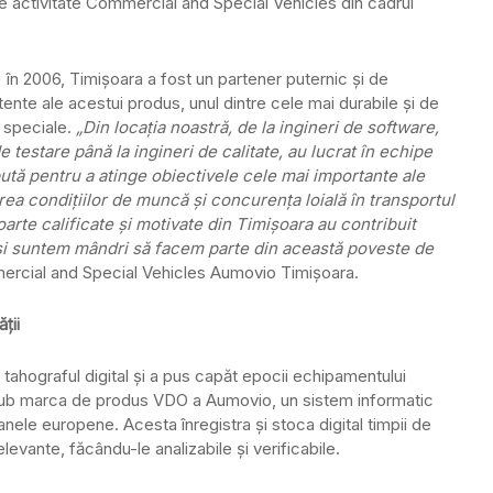
e activitate Commercial and Special Vehicles din cadrul
 în 2006, Timișoara a fost un partener puternic și de
stente ale acestui produs, unul dintre cele mai durabile și de
i speciale.
„Din locația noastră, de la ingineri de software,
e testare până la ingineri de calitate, au lucrat în echipe
ută pentru a atinge obiectivele cele mai importante ale
irea condițiilor de muncă și concurența loială în transportul
arte calificate și motivate din Timișoara au contribuit
l și suntem mândri să facem parte din această poveste de
ercial and Special Vehicles Aumovio Timișoara.
ții
tahograful digital și a pus capăt epocii echipamentului
sub marca de produs VDO a Aumovio, un sistem informatic
nele europene. Acesta înregistra și stoca digital timpii de
levante, făcându-le analizabile și verificabile.