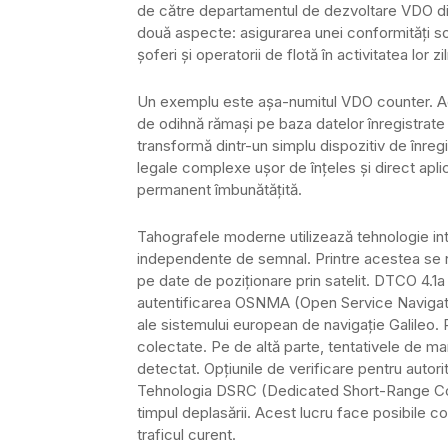
de către departamentul de dezvoltare VDO di
două aspecte: asigurarea unei conformități sol
șoferi și operatorii de flotă în activitatea lor zi
Un exemplu este așa-numitul VDO counter. Ac
de odihnă rămași pe baza datelor înregistrate ș
transformă dintr-un simplu dispozitiv de înreg
legale complexe ușor de înțeles și direct aplic
permanent îmbunătățită.
Tahografele moderne utilizează tehnologie int
independente de semnal. Printre acestea se 
pe date de poziționare prin satelit. DTCO 4.1a a
autentificarea OSNMA (Open Service Navigati
ale sistemului european de navigație Galileo. 
colectate. Pe de altă parte, tentativele de mani
detectat. Opțiunile de verificare pentru autor
Tehnologia DSRC (Dedicated Short-Range Comm
timpul deplasării. Acest lucru face posibile con
traficul curent.