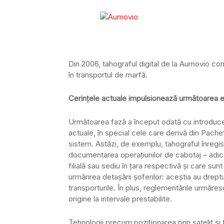
Din 2006, tahograful digital de la Aumovio cont
în transportul de marfă.
Cerințele actuale impulsionează următoarea e
Următoarea fază a început odată cu introducer
actuale, în special cele care derivă din Pachet
sistem. Astăzi, de exemplu, tahograful înregist
documentarea operațiunilor de cabotaj – adică
filială sau sediu în țara respectivă și care su
urmărirea detașării șoferilor: aceștia au dreptu
transporturile. În plus, reglementările urmăresc
origine la intervale prestabilite.
Tehnologii precum poziționarea prin satelit și