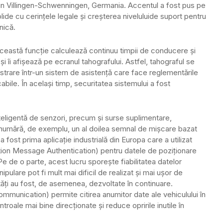
n Villingen-Schwenningen, Germania. Accentul a fost pus pe
ide cu cerințele legale și creșterea niveluluide suport pentru
lnică.
eastă funcție calculează continuu timpii de conducere și
i îi afișează pe ecranul tahografului. Astfel, tahograful se
istrare într-un sistem de asistență care face reglementările
abile. În același timp, securitatea sistemului a fost
eligentă de senzori, precum și surse suplimentare,
numără, de exemplu, un al doilea semnal de mișcare bazat
 fost prima aplicație industrială din Europa care a utilizat
on Message Authentication) pentru datele de poziționare
Pe de o parte, acest lucru sporește fiabilitatea datelor
pulare pot fi mult mai dificil de realizat și mai ușor de
ități au fost, de asemenea, dezvoltate în continuare.
unication) permite citirea anumitor date ale vehiculului în
troale mai bine direcționate și reduce opririle inutile în