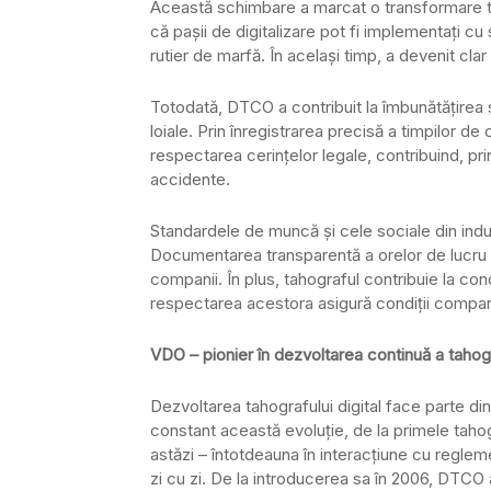
Această schimbare a marcat o transformare te
că pașii de digitalizare pot fi implementați cu
rutier de marfă. În același timp, a devenit cla
Totodată, DTCO a contribuit la îmbunătățirea s
loiale. Prin înregistrarea precisă a timpilor de 
respectarea cerințelor legale, contribuind, pri
accidente.
Standardele de muncă și cele sociale din indu
Documentarea transparentă a orelor de lucru c
companii. În plus, tahograful contribuie la con
respectarea acestora asigură condiții compara
VDO – pionier în dezvoltarea continuă a tahog
Dezvoltarea tahografului digital face parte di
constant această evoluție, de la primele taho
astăzi – întotdeauna în interacțiune cu regleme
zi cu zi. De la introducerea sa în 2006, DTCO 