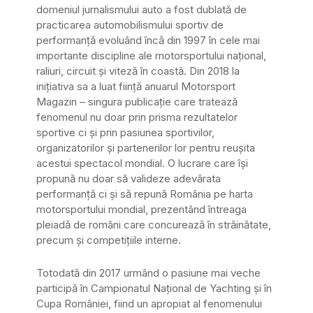
domeniul jurnalismului auto a fost dublată de
practicarea automobilismului sportiv de
performanță evoluând încă din 1997 în cele mai
importante discipline ale motorsportului național,
raliuri, circuit și viteză în coastă. Din 2018 la
inițiativa sa a luat ființă anuarul Motorsport
Magazin – singura publicație care tratează
fenomenul nu doar prin prisma rezultatelor
sportive ci și prin pasiunea sportivilor,
organizatorilor și partenerilor lor pentru reușita
acestui spectacol mondial. O lucrare care își
propună nu doar să valideze adevărata
performanță ci și să repună România pe harta
motorsportului mondial, prezentând întreaga
pleiadă de români care concurează în străinătate,
precum și competițiile interne.
Totodată din 2017 urmând o pasiune mai veche
participă în Campionatul Național de Yachting și în
Cupa României, fiind un apropiat al fenomenului