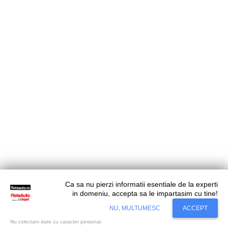
Ca sa nu pierzi informatii esentiale de la experti
in domeniu, accepta sa le impartasim cu tine!
Situl nostru utilizeaza cookies. Ce inseamna
Accept
NU, MULTUMESC
ACCEPT
cookie?
Aflati mai mult...
Nu colectam date cu caracter personal.