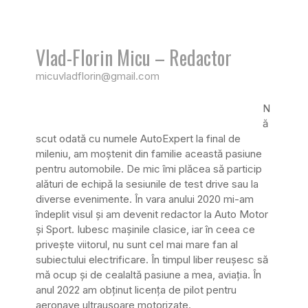
Vlad-Florin Micu – Redactor
micuvladflorin@gmail.com
N
ă
scut odată cu numele AutoExpert la final de
mileniu, am moștenit din familie această pasiune
pentru automobile. De mic îmi plăcea să particip
alături de echipă la sesiunile de test drive sau la
diverse evenimente. În vara anului 2020 mi-am
îndeplit visul și am devenit redactor la Auto Motor
și Sport. Iubesc mașinile clasice, iar în ceea ce
privește viitorul, nu sunt cel mai mare fan al
subiectului electrificare. În timpul liber reușesc să
mă ocup și de cealaltă pasiune a mea, aviația. În
anul 2022 am obținut licența de pilot pentru
aeronave ultraușoare motorizate.