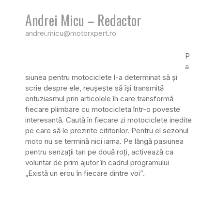
Andrei Micu – Redactor
andrei.micu@motorxpert.ro
P
a
siunea pentru motociclete l-a determinat să și
scrie despre ele, reușește să își transmită
entuziasmul prin articolele în care transformă
fiecare plimbare cu motocicleta într-o poveste
interesantă. Caută în fiecare zi motociclete inedite
pe care să le prezinte cititorilor. Pentru el sezonul
moto nu se termină nici iarna. Pe lângă pasiunea
pentru senzații tari pe două roți, activează ca
voluntar de prim ajutor în cadrul programului
„Există un erou în fiecare dintre voi”.