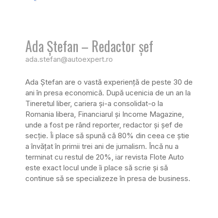
Ada Ștefan – Redactor șef
ada.stefan@autoexpert.ro
Ada Ştefan are o vastă experienţă de peste 30 de
ani în presa economică. După ucenicia de un an la
Tineretul liber, cariera şi-a consolidat-o la
Romania libera, Financiarul şi Income Magazine,
unde a fost pe rând reporter, redactor şi şef de
secţie. Îi place să spună că 80% din ceea ce ştie
a învăţat în primii trei ani de jurnalism. Încă nu a
terminat cu restul de 20%, iar revista Flote Auto
este exact locul unde îi place să scrie şi să
continue să se specializeze în presa de business.