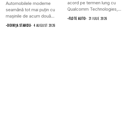
acord pe termen lung cu
Automobilele moderne
Qualcomm Technologies,...
seamănă tot mai puțin cu
mașinile de acum două
•
FLOTE AUTO
31 IULIE 2026
decenii....
•
DOINIŢA STANCIU
4 AUGUST 2026