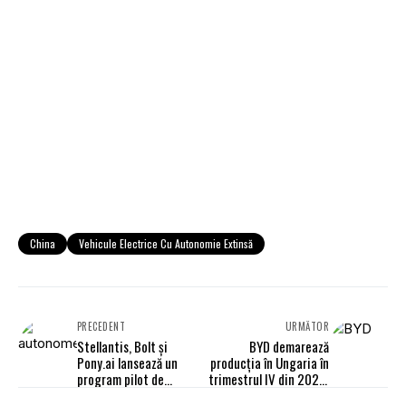
China
Vehicule Electrice Cu Autonomie Extinsă
PRECEDENT
URMĂTOR
Stellantis, Bolt și
BYD demarează
Pony.ai lansează un
producția în Ungaria în
program pilot de
trimestrul IV din 2026.
testare a vehiculelor
Proiectul din Turcia a