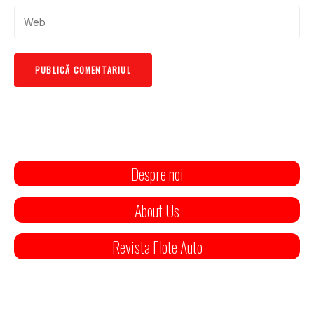
Despre noi
About Us
Revista Flote Auto