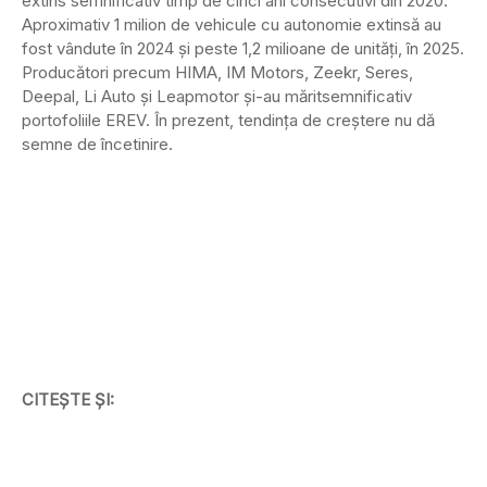
extins semnificativ timp de cinci ani consecutivi din 2020.
Aproximativ 1 milion de vehicule cu autonomie extinsă au
fost vândute în 2024 și peste 1,2 milioane de unități, în 2025.
Producători precum HIMA, IM Motors, Zeekr, Seres,
Deepal, Li Auto și Leapmotor și-au măritsemnificativ
portofoliile EREV. În prezent, tendința de creștere nu dă
semne de încetinire.
CITEȘTE ȘI: