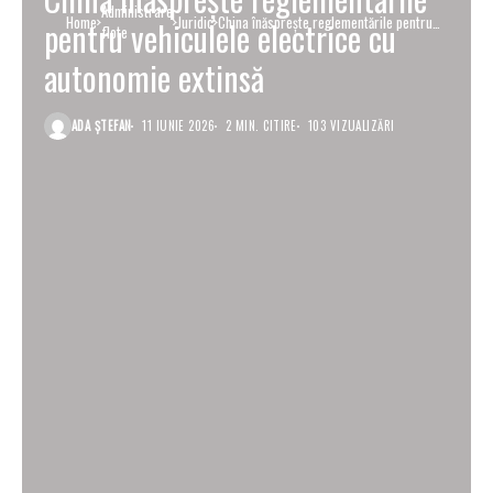
Administrare
Home
Juridic
China înăsprește reglementările pentru
pentru vehiculele electrice cu
flote
vehiculele electrice cu autonomie extinsă
autonomie extinsă
ADA ȘTEFAN
11 IUNIE 2026
2 MIN. CITIRE
103 VIZUALIZĂRI