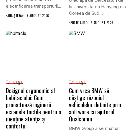
O echipă de cercetători de
electrificarea transporturilor,
la Universitatea Hanyang din
a clădirilor și a...
Coreea de Sud...
•
ADA ȘTEFAN
7 AUGUST 2026
•
FLOTE AUTO
6 AUGUST 2026
Tehnologie
Tehnologie
Designul ergonomic al
Cum vrea BMW să
habitaclului: Cum
câștige războiul
proiectează inginerii
vehiculelor definite prin
ecranele tactile pentru a
software cu ajutorul
menține atenția și
Qualcomm
confortul
BMW Group a semnat un