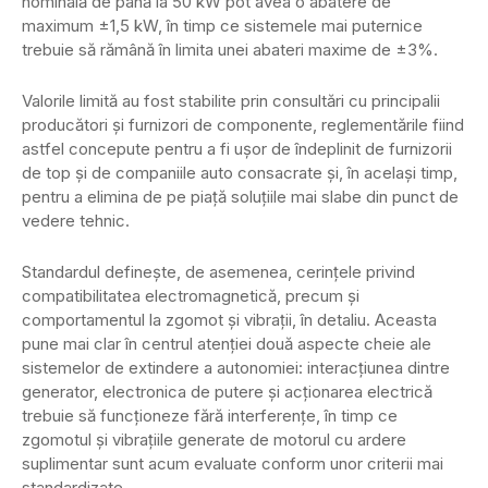
nominală de până la 50 kW pot avea o abatere de
maximum ±1,5 kW, în timp ce sistemele mai puternice
trebuie să rămână în limita unei abateri maxime de ±3%.
Valorile limită au fost stabilite prin consultări cu principalii
producători și furnizori de componente, reglementările fiind
astfel concepute pentru a fi ușor de îndeplinit de furnizorii
de top și de companiile auto consacrate și, în același timp,
pentru a elimina de pe piață soluțiile mai slabe din punct de
vedere tehnic.
Standardul definește, de asemenea, cerințele privind
compatibilitatea electromagnetică, precum și
comportamentul la zgomot și vibrații, în detaliu. Aceasta
pune mai clar în centrul atenției două aspecte cheie ale
sistemelor de extindere a autonomiei: interacțiunea dintre
generator, electronica de putere și acționarea electrică
trebuie să funcționeze fără interferențe, în timp ce
zgomotul și vibrațiile generate de motorul cu ardere
suplimentar sunt acum evaluate conform unor criterii mai
standardizate.