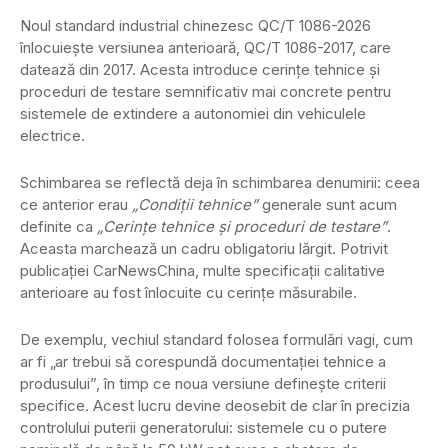
Noul standard industrial chinezesc QC/T 1086-2026
înlocuiește versiunea anterioară, QC/T 1086-2017, care
datează din 2017. Acesta introduce cerințe tehnice și
proceduri de testare semnificativ mai concrete pentru
sistemele de extindere a autonomiei din vehiculele
electrice.
Schimbarea se reflectă deja în schimbarea denumirii: ceea
ce anterior erau
„Condiții tehnice”
generale sunt acum
definite ca
„Cerințe tehnice și proceduri de testare”
.
Aceasta marchează un cadru obligatoriu lărgit. Potrivit
publicației CarNewsChina, multe specificații calitative
anterioare au fost înlocuite cu cerințe măsurabile.
De exemplu, vechiul standard folosea formulări vagi, cum
ar fi „ar trebui să corespundă documentației tehnice a
produsului”, în timp ce noua versiune definește criterii
specifice. Acest lucru devine deosebit de clar în precizia
controlului puterii generatorului: sistemele cu o putere