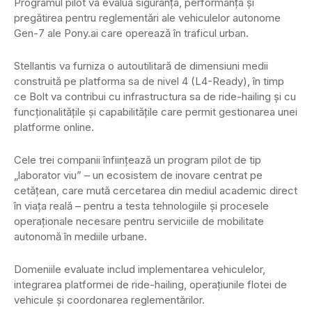
Programul pilot va evalua siguranța, performanța și
pregătirea pentru reglementări ale vehiculelor autonome
Gen-7 ale Pony.ai care operează în traficul urban.
Stellantis va furniza o autoutilitară de dimensiuni medii
construită pe platforma sa de nivel 4 (L4-Ready), în timp
ce Bolt va contribui cu infrastructura sa de ride-hailing și cu
funcționalitățile și capabilitățile care permit gestionarea unei
platforme online.
Cele trei companii înființează un program pilot de tip
„laborator viu” – un ecosistem de inovare centrat pe
cetățean, care mută cercetarea din mediul academic direct
în viața reală – pentru a testa tehnologiile și procesele
operaționale necesare pentru serviciile de mobilitate
autonomă în mediile urbane.
Domeniile evaluate includ implementarea vehiculelor,
integrarea platformei de ride-hailing, operațiunile flotei de
vehicule și coordonarea reglementărilor.