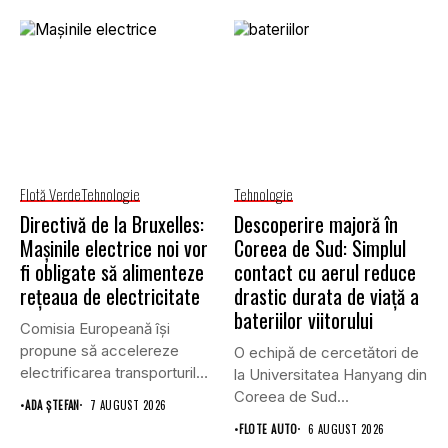
Flotă Verde
Tehnologie
Tehnologie
Directivă de la Bruxelles:
Descoperire majoră în
Mașinile electrice noi vor
Coreea de Sud: Simplul
fi obligate să alimenteze
contact cu aerul reduce
rețeaua de electricitate
drastic durata de viață a
bateriilor viitorului
Comisia Europeană își
propune să accelereze
O echipă de cercetători de
electrificarea transporturilor,
la Universitatea Hanyang din
a clădirilor și a...
Coreea de Sud...
•
ADA ȘTEFAN
7 AUGUST 2026
•
FLOTE AUTO
6 AUGUST 2026