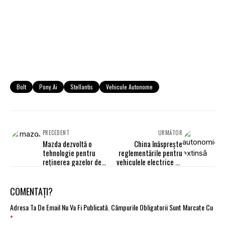
Bolt
Pony.ai
Stellantis
Vehicule Autonome
PRECEDENT
URMĂTOR
Mazda dezvoltă o
China înăsprește
tehnologie pentru
reglementările pentru
reținerea gazelor de
vehiculele electrice cu
eșapament în vehicul
autonomie extinsă
COMENTAȚI?
Adresa Ta De Email Nu Va Fi Publicată.
Câmpurile Obligatorii Sunt Marcate Cu
*