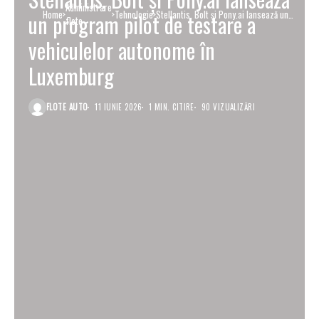
Administrare
Home
Tehnologie
Stellantis, Bolt și Pony.ai lansează un
un program pilot de testare a
flote
program pilot de testare a vehiculelor
autonome în Luxemburg
vehiculelor autonome în
Luxemburg
FLOTE AUTO
11 IUNIE 2026
1 MIN. CITIRE
90 VIZUALIZĂRI