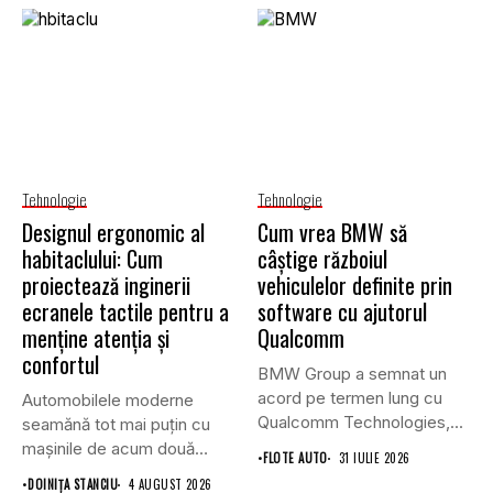
Tehnologie
Tehnologie
Designul ergonomic al
Cum vrea BMW să
habitaclului: Cum
câștige războiul
proiectează inginerii
vehiculelor definite prin
ecranele tactile pentru a
software cu ajutorul
menține atenția și
Qualcomm
confortul
BMW Group a semnat un
acord pe termen lung cu
Automobilele moderne
Qualcomm Technologies,...
seamănă tot mai puțin cu
mașinile de acum două
•
FLOTE AUTO
31 IULIE 2026
decenii....
•
DOINIŢA STANCIU
4 AUGUST 2026