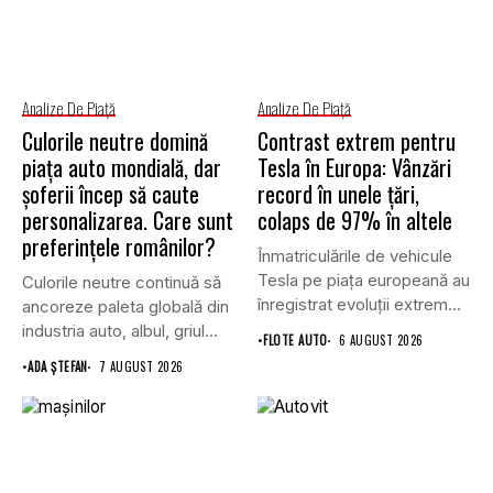
Analize De Piață
Analize De Piață
Culorile neutre domină
Contrast extrem pentru
piața auto mondială, dar
Tesla în Europa: Vânzări
șoferii încep să caute
record în unele țări,
personalizarea. Care sunt
colaps de 97% în altele
preferințele românilor?
Înmatriculările de vehicule
Tesla pe piața europeană au
Culorile neutre continuă să
înregistrat evoluții extrem
ancoreze paleta globală din
de...
industria auto, albul, griul...
•
FLOTE AUTO
6 AUGUST 2026
•
ADA ȘTEFAN
7 AUGUST 2026