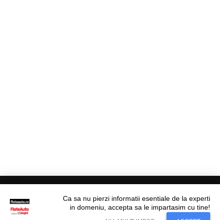
Ca sa nu pierzi informatii esentiale de la experti
in domeniu, accepta sa le impartasim cu tine!
Situl nostru utilizeaza cookies. Ce inseamna
© Flote Auto. Toate drepturile rezervate.
Accept