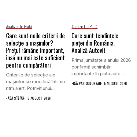
Analize De Piață
Analize De Piață
Care sunt noile criterii de
Care sunt tendințele
selecție a mașinilor?
pieței din România.
Prețul rămâne important,
Analiză Autovit
însă nu mai este suficient
Prima jumătate a anului 2026
pentru cumpărători
confirmă schimbări
importante în piața auto
Criteriile de selecție ale
din...
mașinilor se modifică într-un
•
RĂZVAN CODOREAN
5 AUGUST 2026
ritm alert. Potrivit unui...
•
ADA ȘTEFAN
6 AUGUST 2026