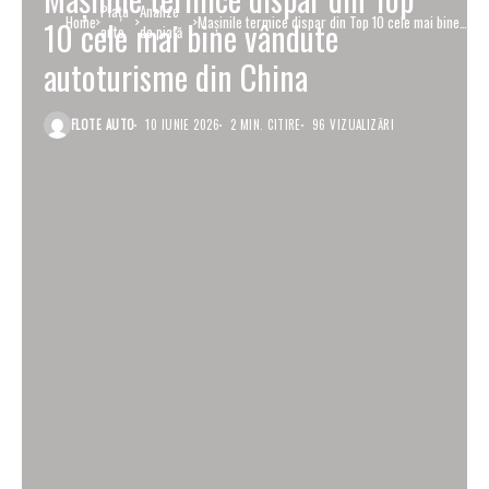
Piaţa
Analize
Home
Mașinile termice dispar din Top 10 cele mai bine
10 cele mai bine vândute
auto
de piață
vândute autoturisme din China
autoturisme din China
FLOTE AUTO
10 IUNIE 2026
2 MIN. CITIRE
96 VIZUALIZĂRI