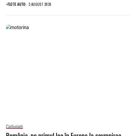
•
FLOTE AUTO
3 AUGUST 2026
Carburanţi
România, pe primul loc în Europa la scumpirea