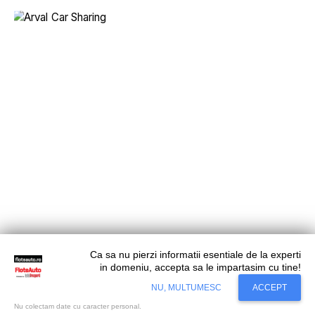
Business
Leasing Operaţional
Ca sa nu pierzi informatii esentiale de la experti
Comisia Europeană a autorizat preluarea Athlon,
in domeniu, accepta sa le impartasim cu tine!
Situl nostru utilizeaza cookies. Ce inseamna
deținută de Mercedes, de către gigantul Arval
Accept
NU, MULTUMESC
ACCEPT
cookie?
Aflati mai mult...
Nu colectam date cu caracter personal.
Comisia Europeană a autorizat preluarea controlului unic