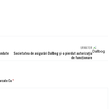
URMĂTOR
vândute
Societatea de asigurări Dallbog și-a pierdut autorizația
de funcționare
Marcate Cu
*