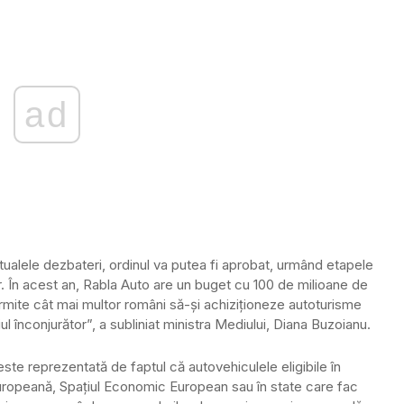
ad
ualele dezbateri, ordinul va putea fi aprobat, urmând etapele
r. În acest an, Rabla Auto are un buget cu 100 de milioane de
rmite cât mai multor români să-și achiziționeze autoturisme
l înconjurător”, a subliniat ministra Mediului, Diana Buzoianu.
ste reprezentată de faptul că autovehiculele eligibile în
Europeană, Spațiul Economic European sau în state care fac