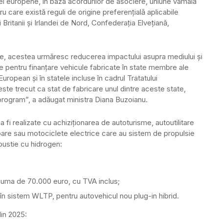
ieței europene, în baza acordurilor de asociere, uniune vamală
u care există reguli de origine preferențială aplicabile
 Britanii și Irlandei de Nord, Confederația Elvețiană,
itate, acestea urmăresc reducerea impactului asupra mediului și
ile pentru finanțare vehicule fabricate în state membre ale
uropean și în statele incluse în cadrul Tratatului
este trecut ca stat de fabricare unul dintre aceste state,
program”, a adăugat ministra Diana Buzoianu.
a fi realizate cu achiziţionarea de autoturisme, autoutilitare
are sau motociclete electrice care au sistem de propulsie
mbustie cu hidrogen:
 suma de 70.000 euro, cu TVA inclus;
n sistem WLTP, pentru autovehicul nou plug-in hibrid.
in 2025: