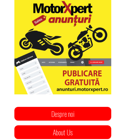
Despre noi
About Us