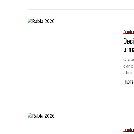
Fondur
Deci
urmă
O dec
când 
afirma
•
FLOTE
Fondur