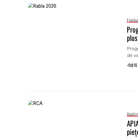
Fondur
Prog
plus
Progr
de va
•
FLOTE
Analiz
APIA
pieț