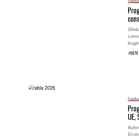
Fondur
Prog
cons
Ghidu
consu
buget
•
FLOTE
Fondur
Prog
UE, 
Autov
Econo