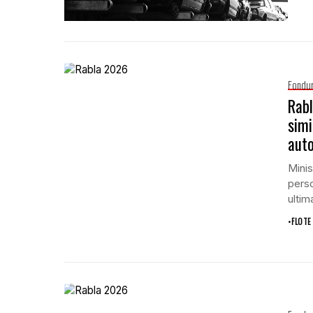
Fondur
Rabl
simi
auto
Minis
perso
ultim
•
FLOTE