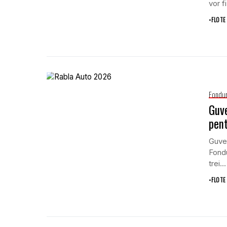
vor fi
•
FLOTE
Fondur
Guve
pent
Guver
Fondu
trei...
•
FLOTE