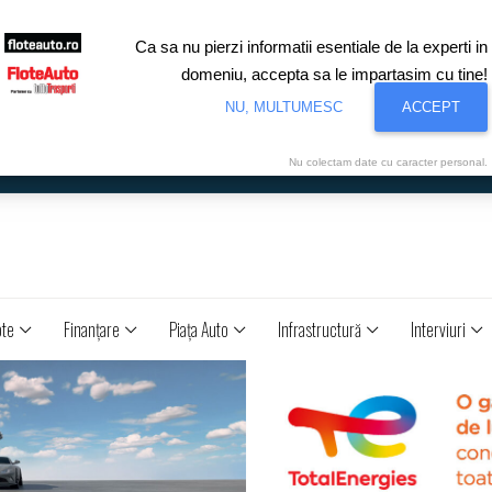
Ca sa nu pierzi informatii esentiale de la experti in
domeniu, accepta sa le impartasim cu tine!
NU, MULTUMESC
ACCEPT
Nu colectam date cu caracter personal.
ote
Finanţare
Piaţa Auto
Infrastructură
Interviuri