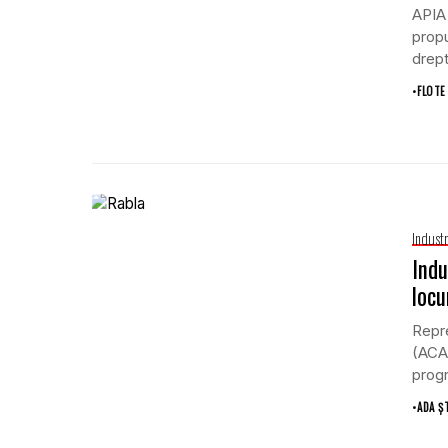
APIA 
propu
drept 
•
FLOTE
Indust
Indu
locu
Repre
(ACAR
progr
•
ADA Ș