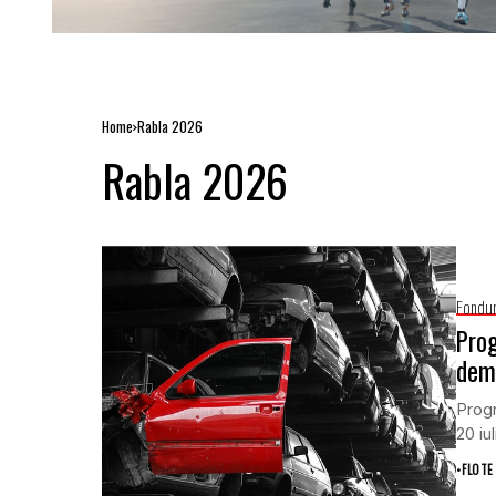
Home
Rabla 2026
Rabla 2026
Fondur
Prog
dema
Progr
20 iu
•
FLOTE