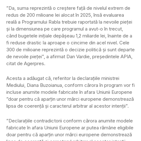
”Da, suma reprezintă o creștere față de nivelul extrem de
redus de 200 milioane lei alocat în 2025, însă evaluarea
reală a Programului Rabla trebuie raportată la nevoile pieței
și la dimensiunea pe care programul a avut-o în trecut,
când bugetele inițiale depășeau 1,2 miliarde lei, înainte de a
fi reduse drastic la aproape o cincime din acel nivel. Cele
300 de milioane reprezintă o decizie politică și sunt departe
de nevoile pieței”, a afirmat Dan Vardie, președintele APIA,
citat de Agerpres.
Acesta a adăugat că, referitor la declarațiile ministrei
Mediului, Diana Buzoianua, conform cărora în program vor fi
incluse anumite modele fabricate în afara Uniunii Europene
”doar pentru că aparțin unor mărci europene demonstrează
lipsa de coerență și caracterul arbitrar al acestor intenții”.
”Declarațiile contradictorii conform cărora anumite modele
fabricate în afara Uniunii Europene ar putea rămâne eligibile
doar pentru că aparțin unor mărci europene demonstrează