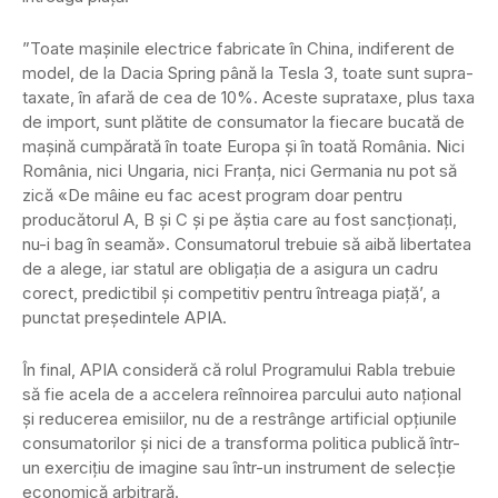
”Toate mașinile electrice fabricate în China, indiferent de
model, de la Dacia Spring până la Tesla 3, toate sunt supra-
taxate, în afară de cea de 10%. Aceste suprataxe, plus taxa
de import, sunt plătite de consumator la fiecare bucată de
mașină cumpărată în toate Europa și în toată România. Nici
România, nici Ungaria, nici Franța, nici Germania nu pot să
zică «De mâine eu fac acest program doar pentru
producătorul A, B și C și pe ăștia care au fost sancționați,
nu-i bag în seamă». Consumatorul trebuie să aibă libertatea
de a alege, iar statul are obligația de a asigura un cadru
corect, predictibil și competitiv pentru întreaga piață’, a
punctat președintele APIA.
În final, APIA consideră că rolul Programului Rabla trebuie
să fie acela de a accelera reînnoirea parcului auto național
și reducerea emisiilor, nu de a restrânge artificial opțiunile
consumatorilor și nici de a transforma politica publică într-
un exercițiu de imagine sau într-un instrument de selecție
economică arbitrară.