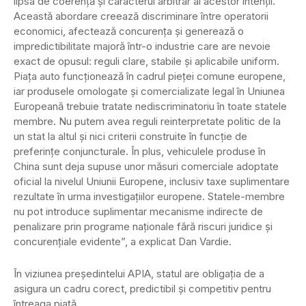
lipsa de coerență și caracterul arbitrar al acestor intenții.
Această abordare creează discriminare între operatorii
economici, afectează concurența și generează o
impredictibilitate majoră într-o industrie care are nevoie
exact de opusul: reguli clare, stabile și aplicabile uniform.
Piața auto funcționează în cadrul pieței comune europene,
iar produsele omologate și comercializate legal în Uniunea
Europeană trebuie tratate nediscriminatoriu în toate statele
membre. Nu putem avea reguli reinterpretate politic de la
un stat la altul și nici criterii construite în funcție de
preferințe conjuncturale. În plus, vehiculele produse în
China sunt deja supuse unor măsuri comerciale adoptate
oficial la nivelul Uniunii Europene, inclusiv taxe suplimentare
rezultate în urma investigațiilor europene. Statele-membre
nu pot introduce suplimentar mecanisme indirecte de
penalizare prin programe naționale fără riscuri juridice și
concurențiale evidente”, a explicat Dan Vardie.
În viziunea președintelui APIA, statul are obligația de a
asigura un cadru corect, predictibil și competitiv pentru
întreaga piață.