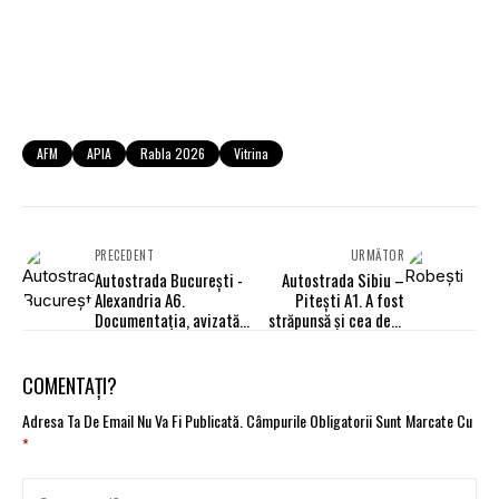
AFM
APIA
Rabla 2026
Vitrina
PRECEDENT
URMĂTOR
Autostrada București -
Autostrada Sibiu –
Alexandria A6.
Pitești A1. A fost
Documentația, avizată
străpunsă și cea de-a
în Consiliul Tehnico-
doua galerie a tunelului
Economic al
Robești
Ministerului
COMENTAȚI?
Transporturilor
Adresa Ta De Email Nu Va Fi Publicată.
Câmpurile Obligatorii Sunt Marcate Cu
*