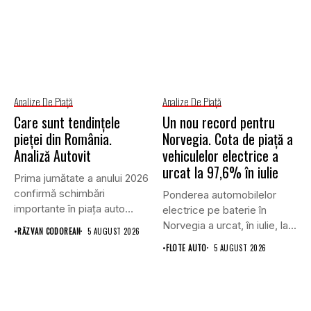
Analize De Piață
Analize De Piață
Care sunt tendințele
Un nou record pentru
pieței din România.
Norvegia. Cota de piață a
Analiză Autovit
vehiculelor electrice a
urcat la 97,6% în iulie
Prima jumătate a anului 2026
confirmă schimbări
Ponderea automobilelor
importante în piața auto
electrice pe baterie în
din...
Norvegia a urcat, în iulie, la...
•
RĂZVAN CODOREAN
5 AUGUST 2026
•
FLOTE AUTO
5 AUGUST 2026