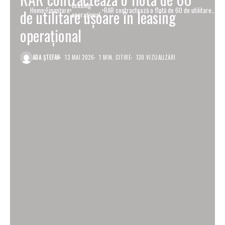
Leasing
Home
Finanţare
RAR contractează o flotă de 60 de utilitare
de utilitare ușoare în leasing
operaţional
ușoare în leasing operațional
operațional
ADA ȘTEFAN
13 MAI 2026
1 MIN. CITIRE
130 VIZUALIZĂRI