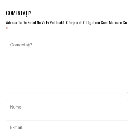
scumpit cu 32,7%, iar
de business ale
benzina, cu 22,4%
companiilor
COMENTAȚI?
Adresa Ta De Email Nu Va Fi Publicată.
Câmpurile Obligatorii Sunt Marcate Cu
*