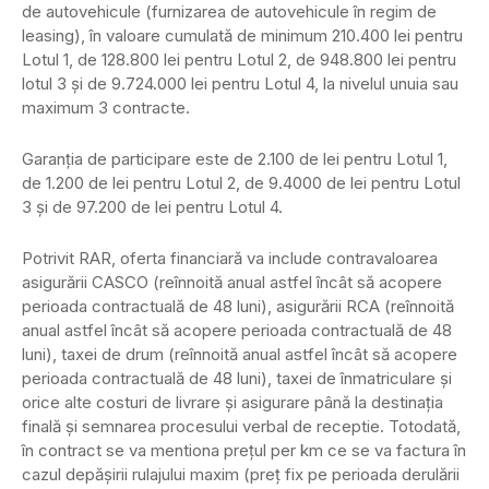
de autovehicule (furnizarea de autovehicule în regim de
leasing), în valoare cumulată de minimum 210.400 lei pentru
Lotul 1, de 128.800 lei pentru Lotul 2, de 948.800 lei pentru
lotul 3 și de 9.724.000 lei pentru Lotul 4, la nivelul unuia sau
maximum 3 contracte.
Garanția de participare este de 2.100 de lei pentru Lotul 1,
de 1.200 de lei pentru Lotul 2, de 9.4000 de lei pentru Lotul
3 și de 97.200 de lei pentru Lotul 4.
Potrivit RAR, oferta financiară va include contravaloarea
asigurării CASCO (reînnoită anual astfel încât să acopere
perioada contractuală de 48 luni), asigurării RCA (reînnoită
anual astfel încât să acopere perioada contractuală de 48
luni), taxei de drum (reînnoită anual astfel încât să acopere
perioada contractuală de 48 luni), taxei de înmatriculare și
orice alte costuri de livrare și asigurare până la destinația
finală și semnarea procesului verbal de receptie. Totodată,
în contract se va mentiona prețul per km ce se va factura în
cazul depășirii rulajului maxim (preț fix pe perioada derulării