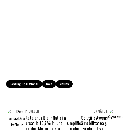
Leasing Operational
RAR
Vitrina
PRECEDENT
URMĂTOR
Rata anuală a inflației a
Soluțiile Ayvens
urcat la 10,7% în luna
simplifică mobilitatea și
aprilie. Motorina s-a
o aliniază obiectivelor