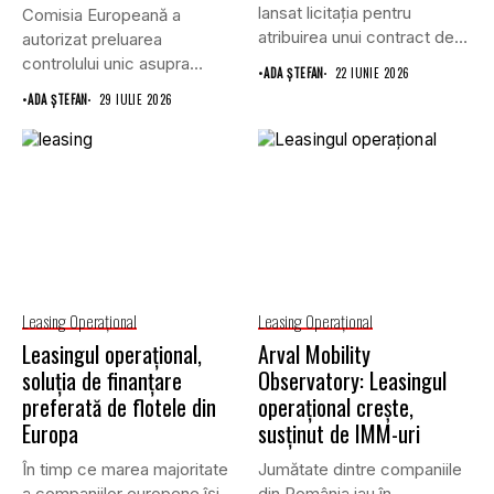
lansat licitația pentru
Comisia Europeană a
atribuirea unui contract de
autorizat preluarea
furnizare a...
controlului unic asupra
•
ADA ȘTEFAN
22 IUNIE 2026
companiei de leasing
•
ADA ȘTEFAN
29 IULIE 2026
Athlon...
Leasing Operaţional
Leasing Operaţional
Leasingul operațional,
Arval Mobility
soluția de finanțare
Observatory: Leasingul
preferată de flotele din
operațional crește,
Europa
susținut de IMM-uri
În timp ce marea majoritate
Jumătate dintre companiile
a companiilor europene își
din România iau în