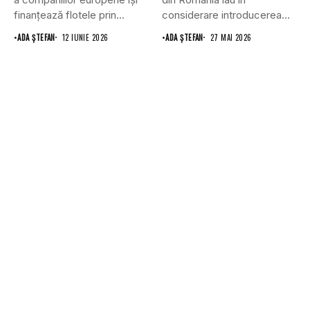
finanțează flotele prin...
considerare introducerea
sau creșterea leasingului...
•
ADA ȘTEFAN
12 IUNIE 2026
•
ADA ȘTEFAN
27 MAI 2026