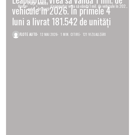
Piaţa
Analize
Home
Leapmotor vrea să vândă 1 mil. de vehicule în 2026.
vehicule în 2026. În primele 4
auto
de piață
În primele 4 luni a livrat 181.542 de unități
luni a livrat 181.542 de unități
FLOTE AUTO
12 MAI 2026
1 MIN. CITIRE
121 VIZUALIZĂRI