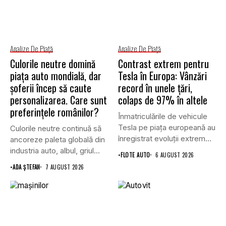
Analize De Piață
Analize De Piață
Culorile neutre domină
Contrast extrem pentru
piața auto mondială, dar
Tesla în Europa: Vânzări
șoferii încep să caute
record în unele țări,
personalizarea. Care sunt
colaps de 97% în altele
preferințele românilor?
Înmatriculările de vehicule
Tesla pe piața europeană au
Culorile neutre continuă să
înregistrat evoluții extrem
ancoreze paleta globală din
de...
industria auto, albul, griul...
•
FLOTE AUTO
6 AUGUST 2026
•
ADA ȘTEFAN
7 AUGUST 2026