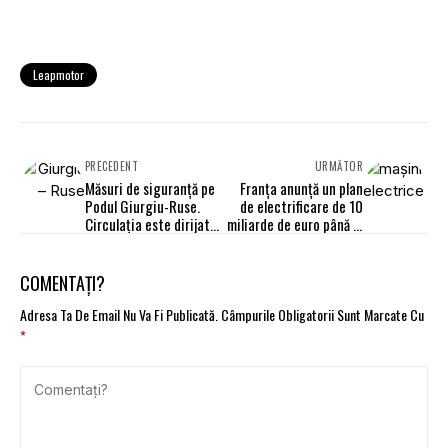
Leapmotor
PRECEDENT
URMĂTOR
Măsuri de siguranță pe
Franța anunță un plan
Podul Giurgiu-Ruse.
de electrificare de 10
Circulația este dirijată
miliarde de euro până în
de piloți de trafic
2030
COMENTAȚI?
Adresa Ta De Email Nu Va Fi Publicată.
Câmpurile Obligatorii Sunt Marcate Cu
*