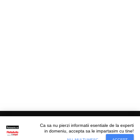
Ca sa nu pierzi informatii esentiale de la experti
in domeniu, accepta sa le impartasim cu tine!
Situl nostru utilizeaza cookies. Ce inseamna
© Flote Auto. Toate drepturile rezervate.
Accept