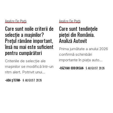
Analize De Piață
Analize De Piață
Care sunt noile criterii de
Care sunt tendințele
selecție a mașinilor?
pieței din România.
Prețul rămâne important,
Analiză Autovit
însă nu mai este suficient
Prima jumătate a anului 2026
pentru cumpărători
confirmă schimbări
importante în piața auto
Criteriile de selecție ale
din...
mașinilor se modifică într-un
•
RĂZVAN CODOREAN
5 AUGUST 2026
ritm alert. Potrivit unui...
•
ADA ȘTEFAN
6 AUGUST 2026