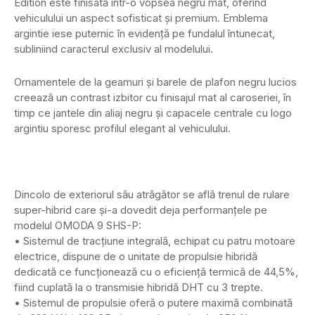
Edition este finisată într-o vopsea negru mat, oferind
vehiculului un aspect sofisticat și premium. Emblema
argintie iese puternic în evidență pe fundalul întunecat,
subliniind caracterul exclusiv al modelului.
Ornamentele de la geamuri și barele de plafon negru lucios
creează un contrast izbitor cu finisajul mat al caroseriei, în
timp ce jantele din aliaj negru și capacele centrale cu logo
argintiu sporesc profilul elegant al vehiculului.
Dincolo de exteriorul său atrăgător se află trenul de rulare
super-hibrid care și-a dovedit deja performanțele pe
modelul OMODA 9 SHS-P:
• Sistemul de tracțiune integrală, echipat cu patru motoare
electrice, dispune de o unitate de propulsie hibridă
dedicată ce funcționează cu o eficiență termică de 44,5%,
fiind cuplată la o transmisie hibridă DHT cu 3 trepte.
• Sistemul de propulsie oferă o putere maximă combinată