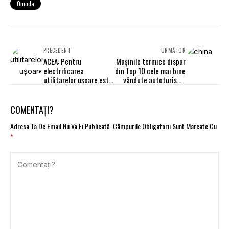
Omoda
PRECEDENT
URMĂTOR
ACEA: Pentru
Mașinile termice dispar
electrificarea
din Top 10 cele mai bine
utilitarelor ușoare este
vândute autoturisme
nevoie de o abordare
din China
diferită
COMENTAȚI?
Adresa Ta De Email Nu Va Fi Publicată.
Câmpurile Obligatorii Sunt Marcate Cu
*