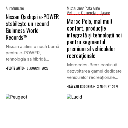
Autoturisme
Miscellanea
Piaţa Auto
Vehicule Comerciale Uşoare
Nissan Qashqai e-POWER
Marco Polo, mai mult
stabilește un record
confort, producție
Guinness World
integrată și tehnologii noi
Records™
pentru segmentul
Nissan a atins o nouă bornă
premium al vehiculelor
pentru e-POWER,
recreaționale
tehnologia sa hibridă
Mercedes-Benz continuă
unică,...
•
FLOTE AUTO
5 AUGUST 2026
dezvoltarea gamei dedicate
vehiculelor recreaționale
prin lansarea unei versiuni
•
RĂZVAN CODOREAN
3 AUGUST 2026
actualizate...