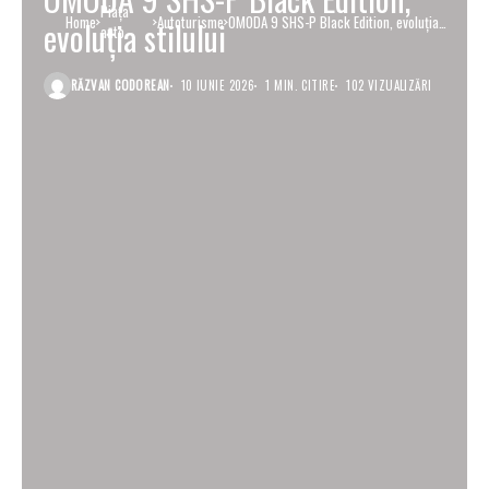
Piaţa
Home
Autoturisme
OMODA 9 SHS-P Black Edition, evoluția
evoluția stilului
auto
stilului
RĂZVAN CODOREAN
10 IUNIE 2026
1 MIN. CITIRE
102 VIZUALIZĂRI