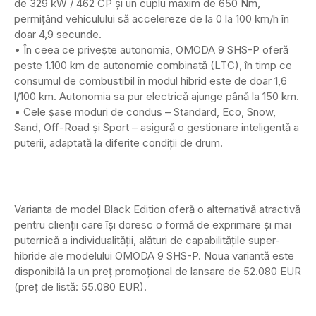
de 329 kW / 462 CP și un cuplu maxim de 650 Nm,
permițând vehiculului să accelereze de la 0 la 100 km/h în
doar 4,9 secunde.
• În ceea ce privește autonomia, OMODA 9 SHS-P oferă
peste 1.100 km de autonomie combinată (LTC), în timp ce
consumul de combustibil în modul hibrid este de doar 1,6
l/100 km. Autonomia sa pur electrică ajunge până la 150 km.
• Cele șase moduri de condus – Standard, Eco, Snow,
Sand, Off-Road și Sport – asigură o gestionare inteligentă a
puterii, adaptată la diferite condiții de drum.
Varianta de model Black Edition oferă o alternativă atractivă
pentru clienții care își doresc o formă de exprimare și mai
puternică a individualității, alături de capabilitățile super-
hibride ale modelului OMODA 9 SHS-P. Noua variantă este
disponibilă la un preț promoțional de lansare de 52.080 EUR
(preț de listă: 55.080 EUR).