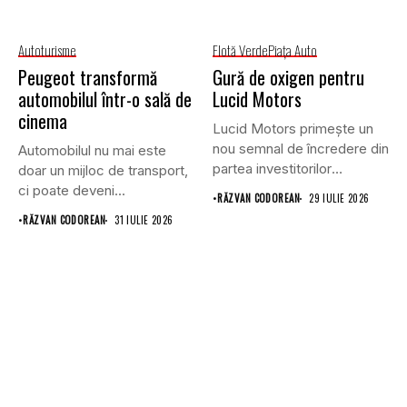
Autoturisme
Flotă Verde
Piaţa Auto
Peugeot transformă
Gură de oxigen pentru
automobilul într-o sală de
Lucid Motors
cinema
Lucid Motors primește un
nou semnal de încredere din
Automobilul nu mai este
partea investitorilor
doar un mijloc de transport,
saudiți,...
ci poate deveni...
•
RĂZVAN CODOREAN
29 IULIE 2026
•
RĂZVAN CODOREAN
31 IULIE 2026