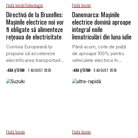
Flotă Verde
Tehnologie
Flotă Verde
Directivă de la Bruxelles:
Danemarca: Mașinile
Mașinile electrice noi vor
electrice domină aproape
fi obligate să alimenteze
integral noile
rețeaua de electricitate
înmatriculări din luna iulie
Comisia Europeană își
Până acum, cote de piață
propune să accelereze
de aproape 100% pentru
electrificarea transporturilor,
vehiculele electrice în...
a clădirilor și a...
•
ADA ȘTEFAN
7 AUGUST 2026
•
ADA ȘTEFAN
5 AUGUST 2026
Flotă Verde
Flotă Verde