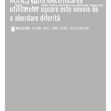
Piaţa
Flotă
Home
ACEA: Pentru electrificarea utilitarelor ușoare este
utilitarelor ușoare este nevoie de
auto
verde
nevoie de o abordare diferită
o abordare diferită
ADA ȘTEFAN
10 IUNIE 2026
3 MIN. CITIRE
112 VIZUALIZĂRI