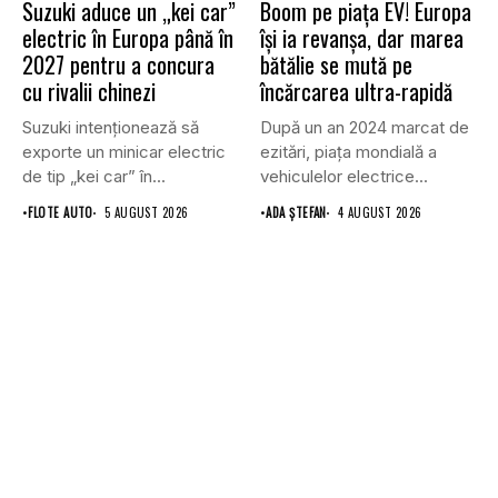
Suzuki aduce un „kei car”
Boom pe piața EV! Europa
electric în Europa până în
își ia revanșa, dar marea
2027 pentru a concura
bătălie se mută pe
cu rivalii chinezi
încărcarea ultra-rapidă
Suzuki intenționează să
După un an 2024 marcat de
exporte un minicar electric
ezitări, piața mondială a
de tip „kei car” în...
vehiculelor electrice...
•
FLOTE AUTO
5 AUGUST 2026
•
ADA ȘTEFAN
4 AUGUST 2026