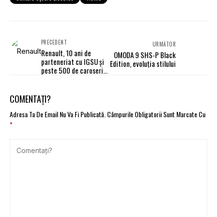
PRECEDENT
URMĂTOR
Renault, 10 ani de
OMODA 9 SHS-P Black
parteneriat cu IGSU și
Edition, evoluția stilului
peste 500 de caroserii
oferite pentru
exercițiile de
descarcerare
COMENTAȚI?
Adresa Ta De Email Nu Va Fi Publicată.
Câmpurile Obligatorii Sunt Marcate Cu
*