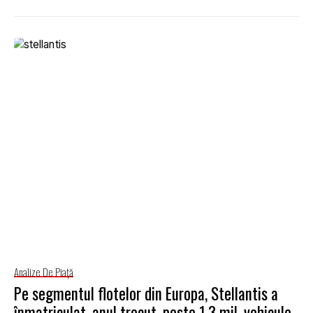
Analize De Piață
Pe segmentul flotelor din Europa, Stellantis a
înmatriculat, anul trecut, peste 1,3 mil. vehicule