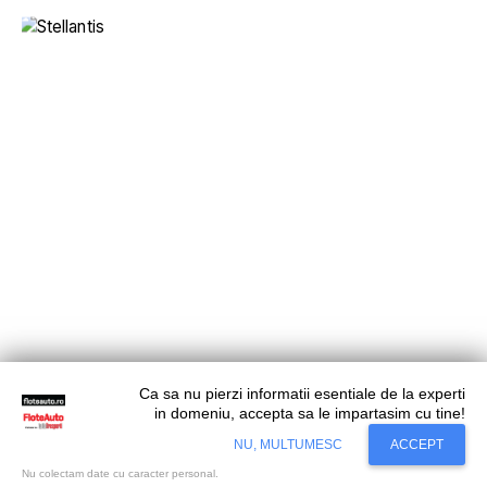
Flotă Verde
Piaţa Auto
Vehicule Comerciale Uşoare
Ca sa nu pierzi informatii esentiale de la experti
Stellantis Pro One, campanie comercială specială
in domeniu, accepta sa le impartasim cu tine!
Situl nostru utilizeaza cookies. Ce inseamna
pentru vehicule electrice
Accept
NU, MULTUMESC
ACCEPT
cookie?
Aflati mai mult...
Nu colectam date cu caracter personal.
Stellantis Pro One lansează o nouă campanie comercială