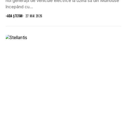
noi generații de vehicule electrice la uzina sa din Mulhouse
începând cu...
•
ADA ȘTEFAN
27 MAI 2026