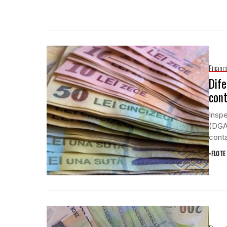
Financ
Dife
cont
Inspe
(DGAF
conta
•
FLOTE