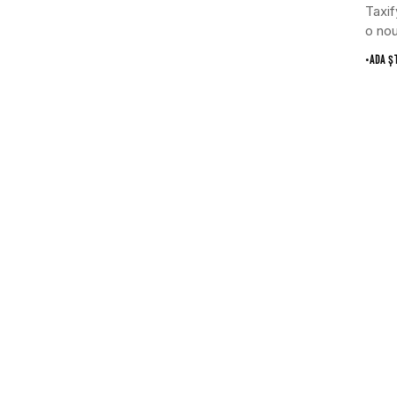
Taxif
o nou
•
ADA Ș