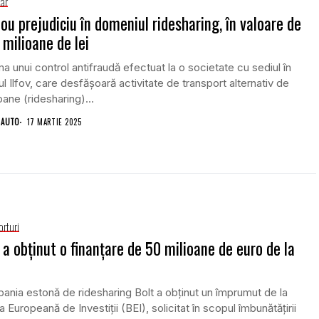
iar
ou prejudiciu în domeniul ridesharing, în valoare de
 milioane de lei
ma unui control antifraudă efectuat la o societate cu sediul în
ul Ilfov, care desfășoară activitate de transport alternativ de
ane (ridesharing)...
 AUTO
17 MARTIE 2025
orturi
 a obţinut o finanţare de 50 milioane de euro de la
nia estonă de ridesharing Bolt a obţinut un împrumut de la
 Europeană de Investiţii (BEI), solicitat în scopul îmbunătăţirii