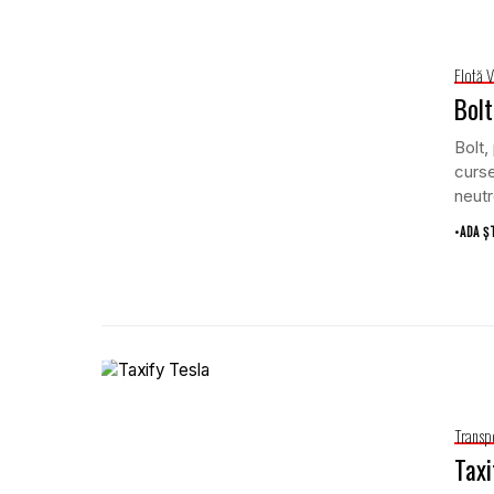
Flotă 
Bolt
Bolt,
curse
neutr
•
ADA Ș
Transp
Taxi