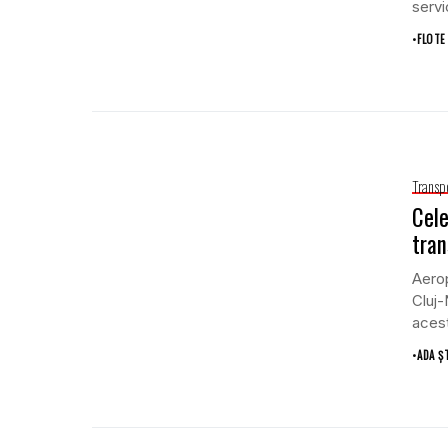
servic
•
FLOTE
Transp
Cele
tran
Aerop
Cluj-
acest
•
ADA Ș