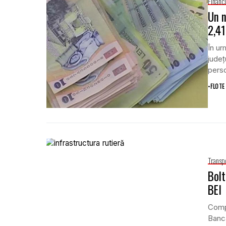
Financ
Un n
2,41
În ur
județ
perso
•
FLOTE
Transp
Bolt
BEI
Compa
Banca