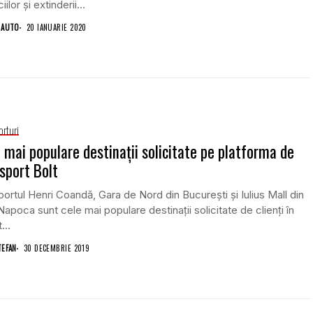
iilor şi extinderii...
 AUTO
20 IANUARIE 2020
orturi
 mai populare destinaţii solicitate pe platforma de
sport Bolt
ortul Henri Coandă, Gara de Nord din Bucureşti şi Iulius Mall din
Napoca sunt cele mai populare destinaţii solicitate de clienţi în
...
TEFAN
30 DECEMBRIE 2019