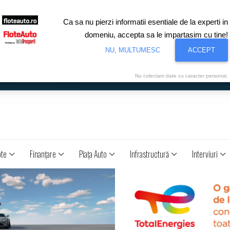
Ca sa nu pierzi informatii esentiale de la experti in
domeniu, accepta sa le impartasim cu tine!
NU, MULTUMESC
ACCEPT
Nu colectam date cu caracter personal.
ote
Finanţare
Piaţa Auto
Infrastructură
Interviuri