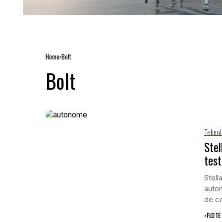
Home
Bolt
Bolt
Tehnol
Stel
test
Stell
auto
de c
•
FLOTE