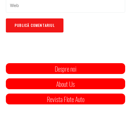
Despre noi
About Us
Revista Flote Auto