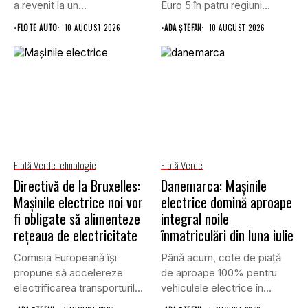
a revenit la un...
Euro 5 în patru regiuni...
•
FLOTE AUTO
10 AUGUST 2026
•
ADA ȘTEFAN
10 AUGUST 2026
Flotă Verde
Tehnologie
Flotă Verde
Directivă de la Bruxelles:
Danemarca: Mașinile
Mașinile electrice noi vor
electrice domină aproape
fi obligate să alimenteze
integral noile
rețeaua de electricitate
înmatriculări din luna iulie
Comisia Europeană își
Până acum, cote de piață
propune să accelereze
de aproape 100% pentru
electrificarea transporturilor,
vehiculele electrice în...
a clădirilor și a...