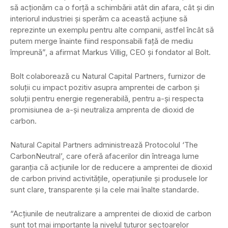
să acţionăm ca o forţă a schimbării atât din afara, cât şi din
interiorul industriei şi sperăm ca această acţiune să
reprezinte un exemplu pentru alte companii, astfel încât să
putem merge înainte fiind responsabili faţă de mediu
împreună”, a afirmat Markus Villig, CEO şi fondator al Bolt.
Bolt colaborează cu Natural Capital Partners, furnizor de
soluţii cu impact pozitiv asupra amprentei de carbon şi
soluţii pentru energie regenerabilă, pentru a-şi respecta
promisiunea de a-şi neutraliza amprenta de dioxid de
carbon.
Natural Capital Partners administrează Protocolul ‘The
CarbonNeutral’, care oferă afacerilor din întreaga lume
garanţia că acţiunile lor de reducere a amprentei de dioxid
de carbon privind activităţile, operaţiunile şi produsele lor
sunt clare, transparente şi la cele mai înalte standarde.
“Acţiunile de neutralizare a amprentei de dioxid de carbon
sunt tot mai importante la nivelul tuturor sectoarelor