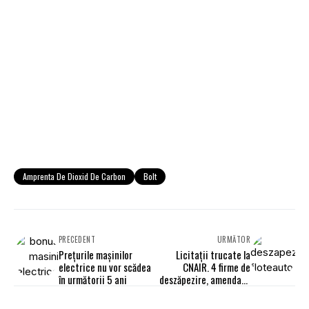
Amprenta De Dioxid De Carbon
Bolt
PRECEDENT
URMĂTOR
Prețurile mașinilor
Licitaţii trucate la
electrice nu vor scădea
CNAIR. 4 firme de
în următorii 5 ani
deszăpezire, amendate
cu peste 1 milion de
euro