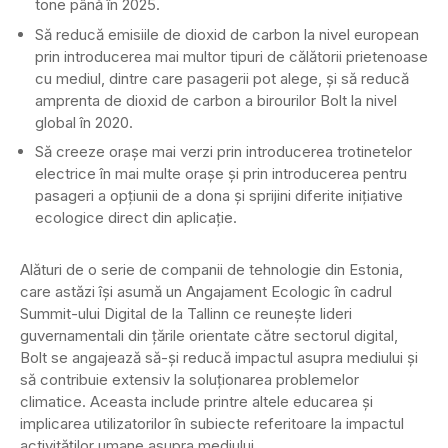
tone până în 2025.
Să reducă emisiile de dioxid de carbon la nivel european
prin introducerea mai multor tipuri de călătorii prietenoase
cu mediul, dintre care pasagerii pot alege, şi să reducă
amprenta de dioxid de carbon a birourilor Bolt la nivel
global în 2020.
Să creeze oraşe mai verzi prin introducerea trotinetelor
electrice în mai multe oraşe şi prin introducerea pentru
pasageri a opţiunii de a dona şi sprijini diferite iniţiative
ecologice direct din aplicaţie.
Alături de o serie de companii de tehnologie din Estonia,
care astăzi îşi asumă un Angajament Ecologic în cadrul
Summit-ului Digital de la Tallinn ce reuneşte lideri
guvernamentali din ţările orientate către sectorul digital,
Bolt se angajează să-şi reducă impactul asupra mediului şi
să contribuie extensiv la soluţionarea problemelor
climatice. Aceasta include printre altele educarea şi
implicarea utilizatorilor în subiecte referitoare la impactul
activităţilor umane asupra mediului.