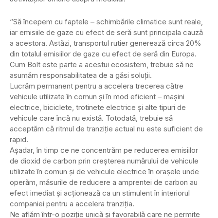
“Să începem cu faptele – schimbările climatice sunt reale,
iar emisiile de gaze cu efect de seră sunt principala cauză
a acestora. Astăzi, transportul rutier generează circa 20%
din totalul emisiilor de gaze cu efect de seră din Europa.
Cum Bolt este parte a acestui ecosistem, trebuie să ne
asumăm responsabilitatea de a găsi soluţii.
Lucrăm permanent pentru a accelera trecerea către
vehicule utilizate în comun şi în mod eficient – maşini
electrice, biciclete, trotinete electrice şi alte tipuri de
vehicule care încă nu există. Totodată, trebuie să
acceptăm că ritmul de tranziţie actual nu este suficient de
rapid.
Aşadar, în timp ce ne concentrăm pe reducerea emisiilor
de dioxid de carbon prin creşterea numărului de vehicule
utilizate în comun şi de vehicule electrice în oraşele unde
operăm, măsurile de reducere a amprentei de carbon au
efect imediat şi acţionează ca un stimulent în interiorul
companiei pentru a accelera tranziţia.
Ne aflăm într-o poziţie unică şi favorabilă care ne permite