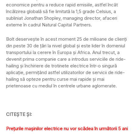
economice pentru a reduce rapid emisiile, astfel încât
încălzirea globală să fie limitată la 1,5 grade Celsius, a
subliniat Jonathan Shopley, managing director, afaceri
externe în cadrul Natural Capital Partners.
Bolt deserveşte în acest moment 25 de milioane de clienţi
din peste 30 de ţări la nivel global şi este lider în domeniul
transportului la cerere în Europa şi Africa. Anul trecut, a
devenit prima companie care a introdus serviciile de ride-
hailing şi închiriere de trotinete electrice într-o singură
aplicaţie, permiţând astfel utilizatorilor de servicii de ride-
hailing să opteze pentru curse mai rapide şi mai
prietenoase cu mediul în centrele urbane aglomerate.
CITEŞTE ŞI:
Prețurile mașinilor electrice nu vor scădea în următorii 5 ani