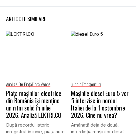
ARTICOLE SIMILARE
Analize De Piață
Flotă Verde
Juridic
Transporturi
Piața mașinilor electrice
Mașinile diesel Euro 5 vor
din România își menține
fi interzise în nordul
un ritm solid în iulie
Italiei de la 1 octombrie
2026. Analiză LEKTRI.CO
2026. Cine nu vrea?
După recordul istoric
Amânată deja de două,
înregistrat în iunie, piața auto
interdicția mașinilor diesel