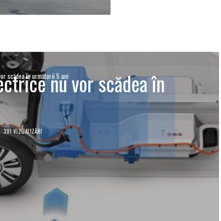
ectrice nu vor scădea în
vor scădea în următorii 5 ani
391 VIZUALIZĂRI