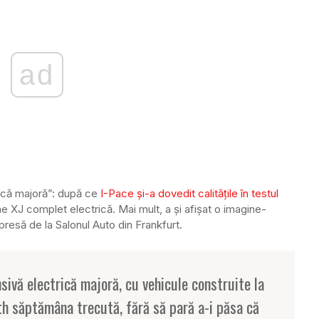
ad
ică majoră”: după ce
I-Pace și-a dovedit calitățile în testul
e XJ complet electrică. Mai mult, a și afișat o imagine-
presă de la Salonul Auto din Frankfurt.
sivă electrică majoră, cu vehicule construite la
h săptămâna trecută, fără să pară a-i păsa că