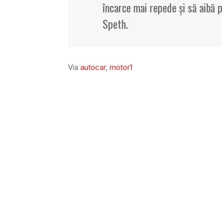
încarce mai repede și să aibă p
Speth.
Via
autocar
,
motor1