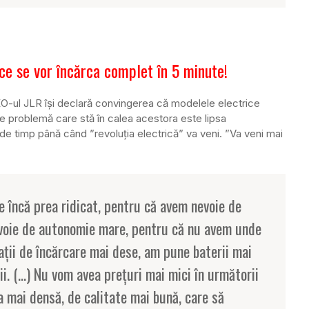
rice se vor încărca complet în 5 minute!
CEO-ul JLR își declară convingerea că modelele electrice
are problemă care stă în calea acestora este lipsa
 de timp până când ”revoluția electrică” va veni. ”Va veni mai
te încă prea ridicat, pentru că avem nevoie de
voie de autonomie mare, pentru că nu avem unde
ații de încărcare mai dese, am pune baterii mai
ii. (…) Nu vom avea prețuri mai mici în următorii
a mai densă, de calitate mai bună, care să