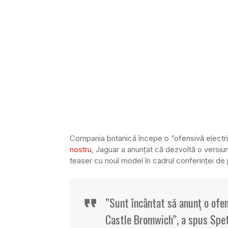
Compania britanică începe o ”ofensivă electr
nostru
, Jaguar a anunțat că dezvoltă o versiun
teaser cu noul model în cadrul conferinței de 
”Sunt încântat să anunț o ofen
Castle Bromwich”, a spus Spet