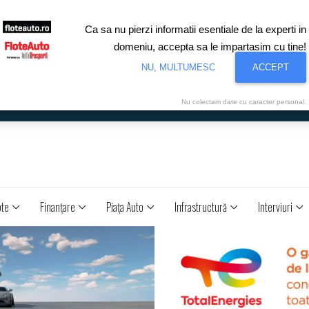
Ca sa nu pierzi informatii esentiale de la experti in
domeniu, accepta sa le impartasim cu tine!
NU, MULTUMESC
ACCEPT
Nu colectam date cu caracter personal.
ote
Finanţare
Piaţa Auto
Infrastructură
Interviuri