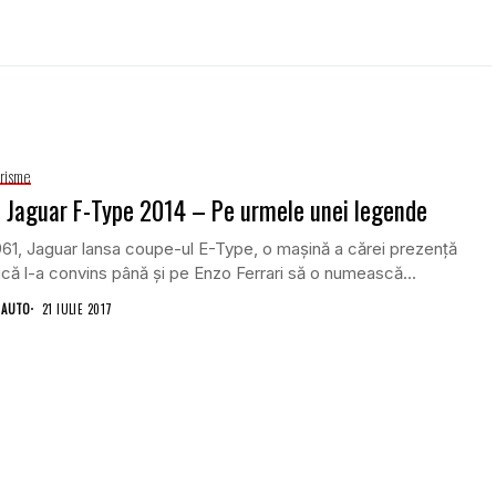
risme
 Jaguar F-Type 2014 – Pe urmele unei legende
61, Jaguar lansa coupe-ul E-Type, o mașină a cărei prezență
că l-a convins până și pe Enzo Ferrari să o numească...
 AUTO
21 IULIE 2017