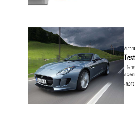
Autotu
Test
În 19
sceni
•
FLOTE