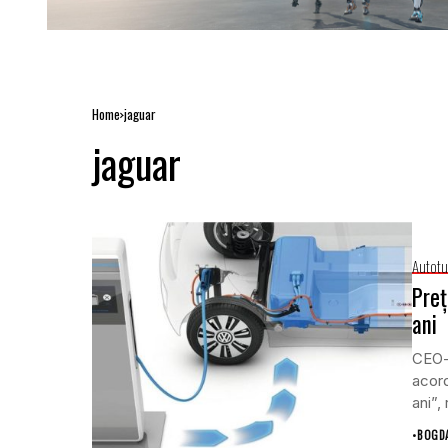
Home
jaguar
jaguar
Autotu
Preț
ani
CEO-u
acord
ani”,
•
BOGD