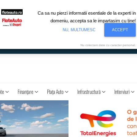
Ca sa nu pierzi informatii esentiale de la experti in
domeniu, accepta sa le impartasim cu tine!
NU, MULTUMESC
ACCEPT
Nu colectam date cu caracter personal.
ote
Finanţare
Piaţa Auto
Infrastructură
Interviuri