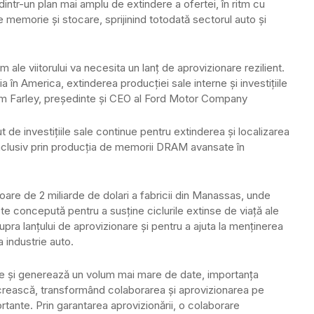
 dintr-un plan mai amplu de extindere a ofertei, în ritm cu
 memorie și stocare, sprijinind totodată sectorul auto și
ale viitorului va necesita un lanț de aprovizionare rezilient.
în America, extinderea producției sale interne și investițiile
 Jim Farley, președinte și CEO al Ford Motor Company
de investițiile sale continue pentru extinderea și localizarea
, inclusiv prin producția de memorii DRAM avansate în
re de 2 miliarde de dolari a fabricii din Manassas, unde
ste concepută pentru a susține ciclurile extinse de viață ale
supra lanțului de aprovizionare și pentru a ajuta la menținerea
a industrie auto.
te și generează un volum mai mare de date, importanța
 crească, transformând colaborarea și aprovizionarea pe
tante. Prin garantarea aprovizionării, o colaborare