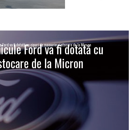
cule Ford va fi dotată cu
 Ford va fi dotată cu cipuri de memorie și stocare de la Micron
stocare de la Micron