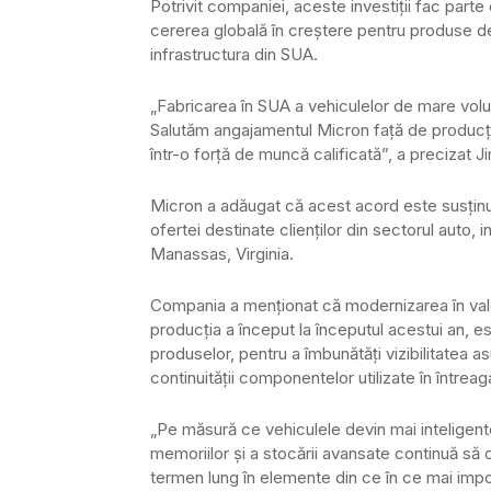
Potrivit companiei, aceste investiții fac parte
cererea globală în creștere pentru produse de
infrastructura din SUA.
„Fabricarea în SUA a vehiculelor de mare volum 
Salutăm angajamentul Micron față de producția 
într-o forță de muncă calificată”, a precizat
Micron a adăugat că acest acord este susținut 
ofertei destinate clienților din sectorul auto
Manassas, Virginia.
Compania a menționat că modernizarea în valoa
producția a început la începutul acestui an, e
produselor, pentru a îmbunătăți vizibilitatea a
continuității componentelor utilizate în întreag
„Pe măsură ce vehiculele devin mai inteligen
memoriilor și a stocării avansate continuă să
termen lung în elemente din ce în ce mai impor