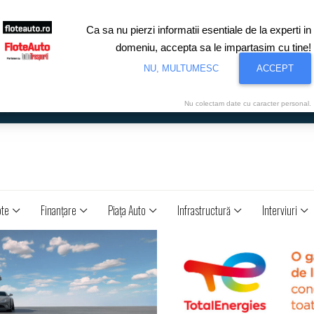
Ca sa nu pierzi informatii esentiale de la experti in
domeniu, accepta sa le impartasim cu tine!
NU, MULTUMESC
ACCEPT
Nu colectam date cu caracter personal.
ote
Finanţare
Piaţa Auto
Infrastructură
Interviuri