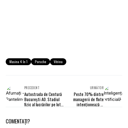
Masina 4 In 1
Porsche
Vitrina
PRECEDENT
URMĂTOR
Autostrada de Centură
Peste 70% dintre
București A0. Stadiul
managerii de flote
fizic al lucrărilor pe lotul
intenționează să
Afumați - Pantelimon se
implementeze
apropie de 90%
inteligența artificială
COMENTAȚI?