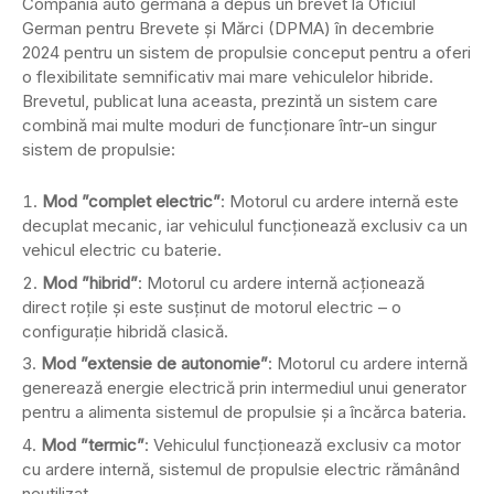
Compania auto germană a depus un brevet la Oficiul
German pentru Brevete și Mărci (DPMA) în decembrie
2024 pentru un sistem de propulsie conceput pentru a oferi
o flexibilitate semnificativ mai mare vehiculelor hibride.
Brevetul, publicat luna aceasta, prezintă un sistem care
combină mai multe moduri de funcționare într-un singur
sistem de propulsie:
Mod ”complet electric”
: Motorul cu ardere internă este
decuplat mecanic, iar vehiculul funcționează exclusiv ca un
vehicul electric cu baterie.
Mod ”hibrid”
: Motorul cu ardere internă acționează
direct roțile și este susținut de motorul electric – o
configurație hibridă clasică.
Mod ”extensie de autonomie”
: Motorul cu ardere internă
generează energie electrică prin intermediul unui generator
pentru a alimenta sistemul de propulsie și a încărca bateria.
Mod ”termic”
: Vehiculul funcționează exclusiv ca motor
cu ardere internă, sistemul de propulsie electric rămânând
neutilizat.