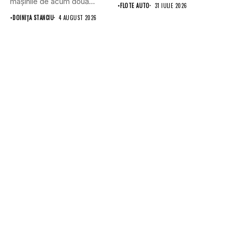
mașinile de acum două
•
FLOTE AUTO
31 IULIE 2026
decenii....
•
DOINIŢA STANCIU
4 AUGUST 2026