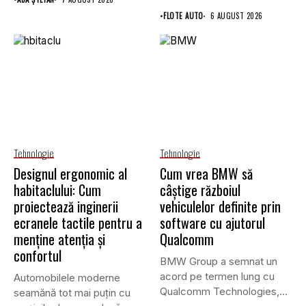
•
FLOTE AUTO
6 AUGUST 2026
Tehnologie
Tehnologie
Designul ergonomic al
Cum vrea BMW să
habitaclului: Cum
câștige războiul
proiectează inginerii
vehiculelor definite prin
ecranele tactile pentru a
software cu ajutorul
menține atenția și
Qualcomm
confortul
BMW Group a semnat un
acord pe termen lung cu
Automobilele moderne
Qualcomm Technologies,...
seamănă tot mai puțin cu