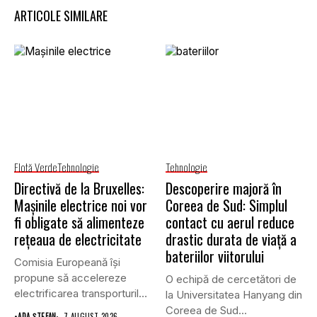
ARTICOLE SIMILARE
Flotă Verde
Tehnologie
Tehnologie
Directivă de la Bruxelles:
Descoperire majoră în
Mașinile electrice noi vor
Coreea de Sud: Simplul
fi obligate să alimenteze
contact cu aerul reduce
rețeaua de electricitate
drastic durata de viață a
bateriilor viitorului
Comisia Europeană își
propune să accelereze
O echipă de cercetători de
electrificarea transporturilor,
la Universitatea Hanyang din
a clădirilor și a...
Coreea de Sud...
•
ADA ȘTEFAN
7 AUGUST 2026