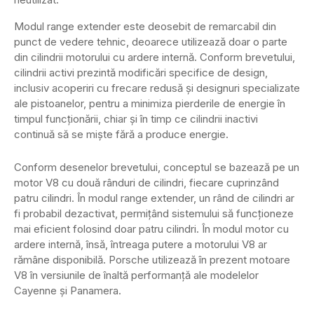
Modul range extender este deosebit de remarcabil din
punct de vedere tehnic, deoarece utilizează doar o parte
din cilindrii motorului cu ardere internă. Conform brevetului,
cilindrii activi prezintă modificări specifice de design,
inclusiv acoperiri cu frecare redusă și designuri specializate
ale pistoanelor, pentru a minimiza pierderile de energie în
timpul funcționării, chiar și în timp ce cilindrii inactivi
continuă să se miște fără a produce energie.
Conform desenelor brevetului, conceptul se bazează pe un
motor V8 cu două rânduri de cilindri, fiecare cuprinzând
patru cilindri. În modul range extender, un rând de cilindri ar
fi probabil dezactivat, permițând sistemului să funcționeze
mai eficient folosind doar patru cilindri. În modul motor cu
ardere internă, însă, întreaga putere a motorului V8 ar
rămâne disponibilă. Porsche utilizează în prezent motoare
V8 în versiunile de înaltă performanță ale modelelor
Cayenne și Panamera.