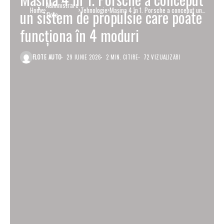
Administrare
Home
Tehnologie
Mașina 4 în 1. Porsche a conceput un
un sistem de propulsie care poate
flote
sistem de propulsie care poate funcționa
în 4 moduri
funcționa în 4 moduri
FLOTE AUTO
29 IUNIE 2026
2 MIN. CITIRE
72 VIZUALIZĂRI