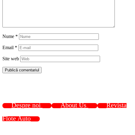
Nume
*
Email
*
Site web
Despre noi
About Us
Revista
Flote Auto