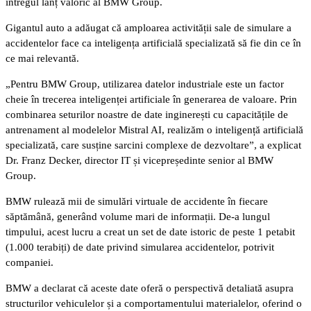
întregul lanț valoric al BMW Group.
Gigantul auto a adăugat că amploarea activității sale de simulare a
accidentelor face ca inteligența artificială specializată să fie din ce în
ce mai relevantă.
„Pentru BMW Group, utilizarea datelor industriale este un factor
cheie în trecerea inteligenței artificiale în generarea de valoare. Prin
combinarea seturilor noastre de date inginerești cu capacitățile de
antrenament al modelelor Mistral AI, realizăm o inteligență artificială
specializată, care susține sarcini complexe de dezvoltare”, a explicat
Dr. Franz Decker, director IT și vicepreședinte senior al BMW
Group.
BMW rulează mii de simulări virtuale de accidente în fiecare
săptămână, generând volume mari de informații. De-a lungul
timpului, acest lucru a creat un set de date istoric de peste 1 petabit
(1.000 terabiți) de date privind simularea accidentelor, potrivit
companiei.
BMW a declarat că aceste date oferă o perspectivă detaliată asupra
structurilor vehiculelor și a comportamentului materialelor, oferind o