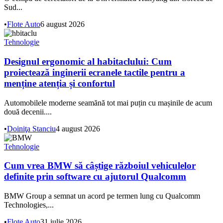
Sud...
•
Flote Auto
6 august 2026
Tehnologie
Designul ergonomic al habitaclului: Cum
proiectează inginerii ecranele tactile pentru a
menține atenția și confortul
Automobilele moderne seamănă tot mai puțin cu mașinile de acum
două decenii....
•
Doiniţa Stanciu
4 august 2026
Tehnologie
Cum vrea BMW să câștige războiul vehiculelor
definite prin software cu ajutorul Qualcomm
BMW Group a semnat un acord pe termen lung cu Qualcomm
Technologies,...
•
Flote Auto
31 iulie 2026