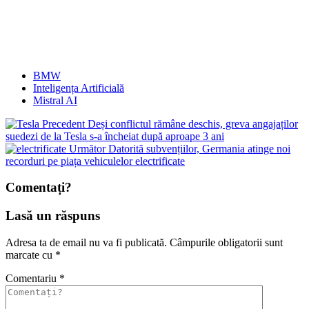
BMW
Inteligența Artificială
Mistral AI
Precedent
Deși conflictul rămâne deschis, greva angajaților
suedezi de la Tesla s-a încheiat după aproape 3 ani
Următor
Datorită subvențiilor, Germania atinge noi
recorduri pe piața vehiculelor electrificate
Comentați?
Lasă un răspuns
Adresa ta de email nu va fi publicată.
Câmpurile obligatorii sunt
marcate cu
*
Comentariu
*