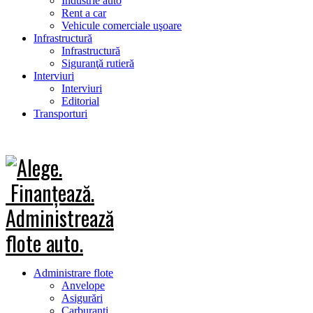
Industrie auto
Rent a car
Vehicule comerciale uşoare
Infrastructură
Infrastructură
Siguranţă rutieră
Interviuri
Interviuri
Editorial
Transporturi
Administrare flote
Anvelope
Asigurări
Carburanţi