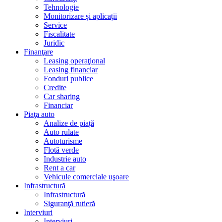
Tehnologie
Monitorizare și aplicații
Service
Fiscalitate
Juridic
Finanţare
Leasing operaţional
Leasing financiar
Fonduri publice
Credite
Car sharing
Financiar
Piaţa auto
Analize de piață
Auto rulate
Autoturisme
Flotă verde
Industrie auto
Rent a car
Vehicule comerciale uşoare
Infrastructură
Infrastructură
Siguranţă rutieră
Interviuri
Interviuri