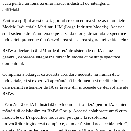
bază pentru antrenarea unui model industrial de inteligență
artificială.
Pentru a sprijini acest efort, grupul se concentrează pe așa-numitele
Modele Industriale Mari sau LIM (Large Industry Models). Acestea
sunt sisteme de IA antrenate pe baza datelor și de simulare specifice
industriei, provenite din dezvoltarea și testarea siguranței vehiculelor.
BMW a declarat că LIM-urile diferă de sistemele de IA de uz
general, deoarece integrează direct în model cunoștințe specifice
domeniului.
Compania a adăugat că această abordare necesită nu numai date
industriale, ci și expertiză aprofundată în domeniu și medii tehnice
care permit sistemelor de IA să învețe din procesele de dezvoltare ale
BMW.
„Pe măsură ce IA industrială devine noua frontieră pentru IA, suntem
mândri să colaborăm cu BMW Group. Această colaborare arată cum
modelele de IA specifice industriei pot ajuta la rezolvarea
provocărilor inginerești complexe, cum ar fi simularea accidentelor”,
a arătat Marjorie Janiewicz, Chief Revenue Officer (directorul pentru