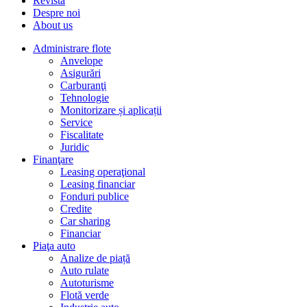
Revista
Despre noi
About us
Administrare flote
Anvelope
Asigurări
Carburanţi
Tehnologie
Monitorizare și aplicații
Service
Fiscalitate
Juridic
Finanţare
Leasing operaţional
Leasing financiar
Fonduri publice
Credite
Car sharing
Financiar
Piaţa auto
Analize de piață
Auto rulate
Autoturisme
Flotă verde