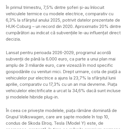
În primul trimestru, 7,5% dintre șoferi și-au înlocuit
vehiculele termice cu modele electrice, comparativ cu
6,3% la sfârșitul anului 2025, potrivit datelor prezentate de
HUK-Coburg – un record din 2020. Aproximativ 20% dintre
cumpărători au indicat că subvențiile le-au influențat direct
decizia.
Lansat pentru perioada 2026-2029, programul acordă
subvenții de până la 6.000 euro, ca parte a unui plan mai
amplu de 3 miliarde euro, care vizează în mod specific
gospodăriile cu venituri mici. Drept urmare, cota de piață a
vehiculelor pur electrice a ajuns la 23,7% la sfârșitul lunii
aprilie, comparativ cu 17,3% cu un an mai devreme. Piața
vehiculelor electrificate a urcat la 34,6% dacă sunt incluse
și modelele hibride plug-in.
În ceea ce privește modelele, piața rămâne dominată de
Grupul Volkswagen, care are șapte modele în top 10,
condus de Skoda Elroq. Tesla (Model Y) este, de