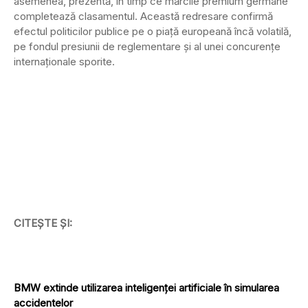
asemenea, prezentă, în timp ce mărcile premium germane
completează clasamentul. Această redresare confirmă
efectul politicilor publice pe o piață europeană încă volatilă,
pe fondul presiunii de reglementare și al unei concurențe
internaționale sporite.
CITEȘTE ȘI:
BMW extinde utilizarea inteligenței artificiale în simularea
accidentelor