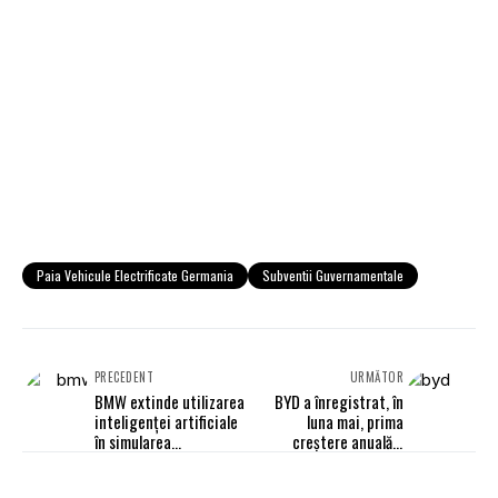
Paia Vehicule Electrificate Germania
Subventii Guvernamentale
PRECEDENT
URMĂTOR
BMW extinde utilizarea
BYD a înregistrat, în
inteligenței artificiale
luna mai, prima
în simularea
creștere anuală a
accidentelor
vânzărilor în ultimele 8
luni