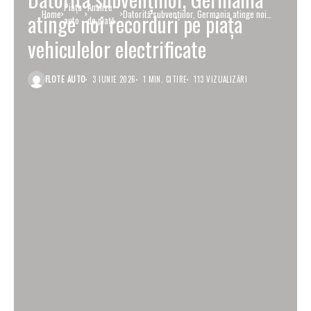
Piaţa
Analize
Home
Datorită subvențiilor, Germania atinge noi
atinge noi recorduri pe piața
auto
de piață
recorduri pe piața vehiculelor electrificate
vehiculelor electrificate
FLOTE AUTO
3 IUNIE 2026
1 MIN. CITIRE
113 VIZUALIZĂRI