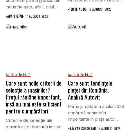
ancoreze paleta globală din
de...
industria auto, albul, griul...
•
FLOTE AUTO
6 AUGUST 2026
•
ADA ȘTEFAN
7 AUGUST 2026
Analize De Piață
Analize De Piață
Care sunt noile criterii de
Care sunt tendințele
selecție a mașinilor?
pieței din România.
Prețul rămâne important,
Analiză Autovit
însă nu mai este suficient
Prima jumătate a anului 2026
pentru cumpărători
confirmă schimbări
importante în piața auto
Criteriile de selecție ale
din...
mașinilor se modifică într-un
•
RĂZVAN CODOREAN
5 AUGUST 2026