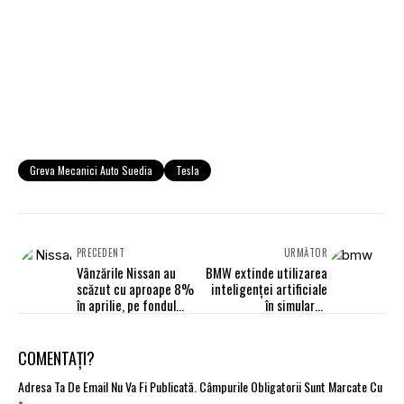
Greva Mecanici Auto Suedia
Tesla
PRECEDENT
URMĂTOR
Vânzările Nissan au
BMW extinde utilizarea
scăzut cu aproape 8%
inteligenței artificiale
în aprilie, pe fondul
în simularea
cererii slabe din
accidentelor
străinătate
COMENTAȚI?
Adresa Ta De Email Nu Va Fi Publicată.
Câmpurile Obligatorii Sunt Marcate Cu