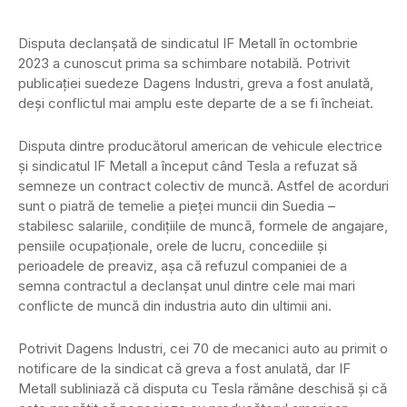
Disputa declanșată de sindicatul IF Metall în octombrie
2023 a cunoscut prima sa schimbare notabilă. Potrivit
publicației suedeze Dagens Industri, greva a fost anulată,
deși conflictul mai amplu este departe de a se fi încheiat.
Disputa dintre producătorul american de vehicule electrice
și sindicatul IF Metall a început când Tesla a refuzat să
semneze un contract colectiv de muncă. Astfel de acorduri
sunt o piatră de temelie a pieței muncii din Suedia –
stabilesc salariile, condițiile de muncă, formele de angajare,
pensiile ocupaționale, orele de lucru, concediile și
perioadele de preaviz, așa că refuzul companiei de a
semna contractul a declanșat unul dintre cele mai mari
conflicte de muncă din industria auto din ultimii ani.
Potrivit Dagens Industri, cei 70 de mecanici auto au primit o
notificare de la sindicat că greva a fost anulată, dar IF
Metall subliniază că disputa cu Tesla rămâne deschisă și că