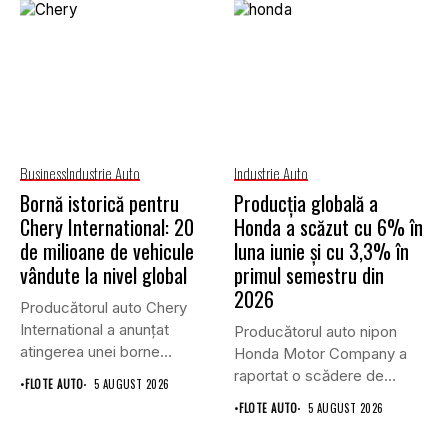
Business
Industrie Auto
Industrie Auto
Bornă istorică pentru
Producția globală a
Chery International: 20
Honda a scăzut cu 6% în
de milioane de vehicule
luna iunie și cu 3,3% în
vândute la nivel global
primul semestru din
2026
Producătorul auto Chery
International a anunțat
Producătorul auto nipon
atingerea unei borne
Honda Motor Company a
istorice în industria...
raportat o scădere de
•
FLOTE AUTO
5 AUGUST 2026
6,1%...
•
FLOTE AUTO
5 AUGUST 2026