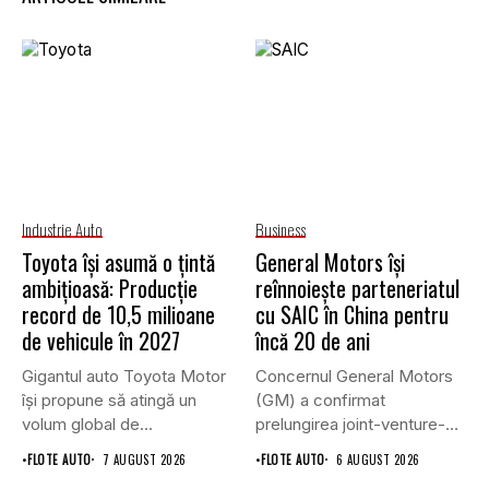
Industrie Auto
Business
Toyota își asumă o țintă
General Motors își
ambițioasă: Producție
reînnoiește parteneriatul
record de 10,5 milioane
cu SAIC în China pentru
de vehicule în 2027
încă 20 de ani
Gigantul auto Toyota Motor
Concernul General Motors
își propune să atingă un
(GM) a confirmat
volum global de...
prelungirea joint-venture-
ului său cu grupul chinez...
•
FLOTE AUTO
7 AUGUST 2026
•
FLOTE AUTO
6 AUGUST 2026