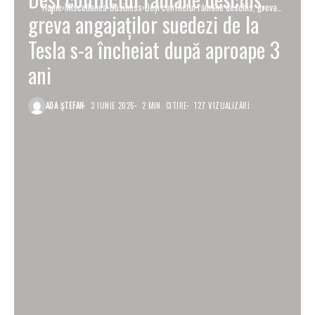
Home
Miscellanea
Business
Deși conflictul rămâne deschis, greva
greva angajaților suedezi de la
angajaților suedezi de la Tesla s-a încheiat
după aproape 3 ani
Tesla s-a încheiat după aproape 3
ani
ADA ȘTEFAN
3 IUNIE 2026
2 MIN. CITIRE
127 VIZUALIZĂRI