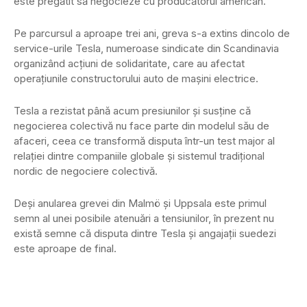
este pregătit să negocieze cu producătorul american.
Pe parcursul a aproape trei ani, greva s-a extins dincolo de
service-urile Tesla, numeroase sindicate din Scandinavia
organizând acțiuni de solidaritate, care au afectat
operațiunile constructorului auto de mașini electrice.
Tesla a rezistat până acum presiunilor și susține că
negocierea colectivă nu face parte din modelul său de
afaceri, ceea ce transformă disputa într-un test major al
relației dintre companiile globale și sistemul tradițional
nordic de negociere colectivă.
Deși anularea grevei din Malmö și Uppsala este primul
semn al unei posibile atenuări a tensiunilor, în prezent nu
există semne că disputa dintre Tesla și angajații suedezi
este aproape de final.