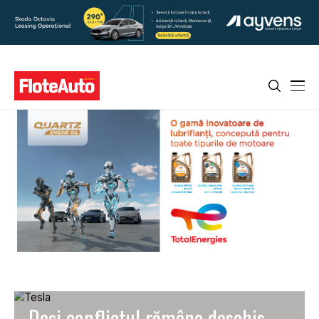
Deși conflictul rămâne deschis,