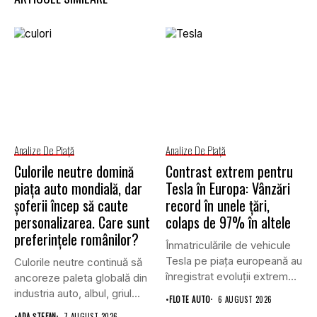
Analize De Piață
Analize De Piață
Culorile neutre domină
Contrast extrem pentru
piața auto mondială, dar
Tesla în Europa: Vânzări
șoferii încep să caute
record în unele țări,
personalizarea. Care sunt
colaps de 97% în altele
preferințele românilor?
Înmatriculările de vehicule
Tesla pe piața europeană au
Culorile neutre continuă să
înregistrat evoluții extrem
ancoreze paleta globală din
de...
industria auto, albul, griul...
•
FLOTE AUTO
6 AUGUST 2026
•
ADA ȘTEFAN
7 AUGUST 2026