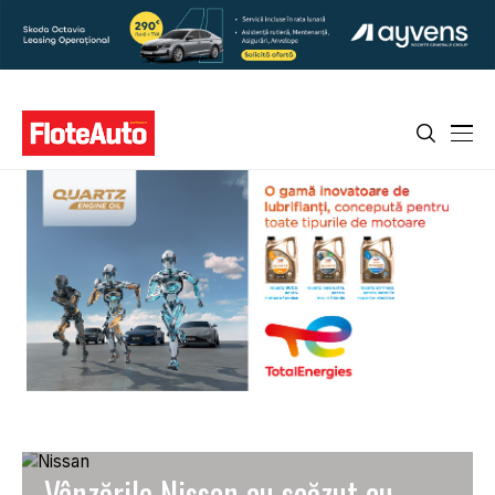
Vânzările Nissan au scăzut cu