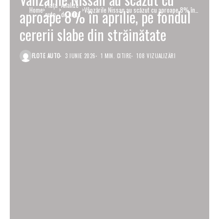
Piaţa
Analize
Home
Vânzările Nissan au scăzut cu aproape 8% în
aproape 8% în aprilie, pe fondul
auto
de piață
aprilie, pe fondul cererii slabe din străinătate
cererii slabe din străinătate
FLOTE AUTO
3 IUNIE 2026
1 MIN. CITIRE
108 VIZUALIZĂRI