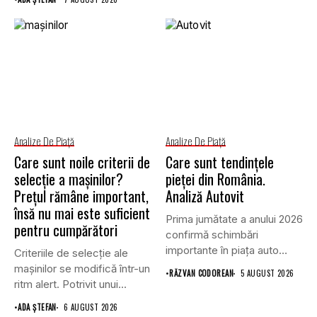
Analize De Piață
Analize De Piață
Care sunt noile criterii de
Care sunt tendințele
selecție a mașinilor?
pieței din România.
Prețul rămâne important,
Analiză Autovit
însă nu mai este suficient
Prima jumătate a anului 2026
pentru cumpărători
confirmă schimbări
importante în piața auto
Criteriile de selecție ale
din...
mașinilor se modifică într-un
•
RĂZVAN CODOREAN
5 AUGUST 2026
ritm alert. Potrivit unui...
•
ADA ȘTEFAN
6 AUGUST 2026