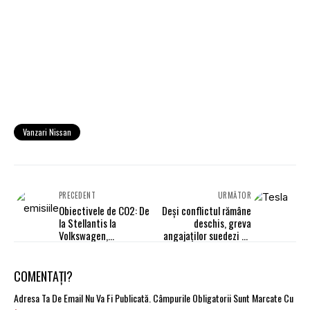
Vanzari Nissan
PRECEDENT
URMĂTOR
Obiectivele de CO2: De
Deși conflictul rămâne
la Stellantis la
deschis, greva
Volkswagen,
angajaților suedezi de
producătorii auto se
la Tesla s-a încheiat
află sub amenințarea
după aproape 3 ani
unor amenzi record de 2
COMENTAȚI?
mld. euro
Adresa Ta De Email Nu Va Fi Publicată.
Câmpurile Obligatorii Sunt Marcate Cu