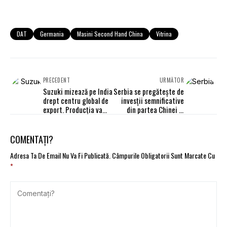
DAT
Germania
Masini Second Hand China
Vitrina
PRECEDENT
URMĂTOR
Suzuki mizează pe India
Serbia se pregătește de
drept centru global de
invesții semnificative
export. Producția va
din partea Chinei în
crește la 4 mil. vehicule
industria auto
pe termen mediu
COMENTAȚI?
Adresa Ta De Email Nu Va Fi Publicată.
Câmpurile Obligatorii Sunt Marcate Cu
*