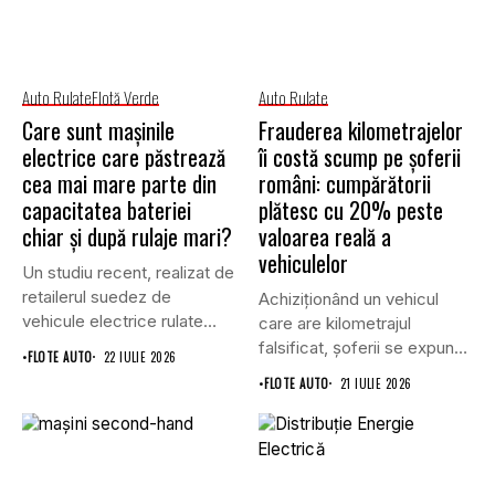
Auto Rulate
Flotă Verde
Auto Rulate
Care sunt mașinile
Frauderea kilometrajelor
electrice care păstrează
îi costă scump pe șoferii
cea mai mare parte din
români: cumpărătorii
capacitatea bateriei
plătesc cu 20% peste
chiar și după rulaje mari?
valoarea reală a
vehiculelor
Un studiu recent, realizat de
retailerul suedez de
Achiziționând un vehicul
vehicule electrice rulate
care are kilometrajul
Carla,...
falsificat, șoferii se expun
•
FLOTE AUTO
22 IULIE 2026
pe două...
•
FLOTE AUTO
21 IULIE 2026