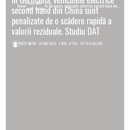
Piaţa
Auto
Home
În Germania, vehiculele electrice second hand din
second hand din China sunt
auto
rulate
China sunt penalizate de o scădere rapidă a valorii
reziduale. Studiu DAT
penalizate de o scădere rapidă a
valorii reziduale. Studiu DAT
FLOTE AUTO
29 MAI 2026
1 MIN. CITIRE
101 VIZUALIZĂRI