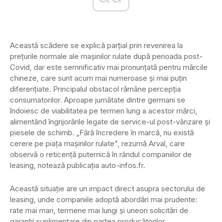
Această scădere se explică parțial prin revenirea la
prețurile normale ale mașinilor rulate după perioada post-
Covid, dar este semnificativ mai pronunțată pentru mărcile
chineze, care sunt acum mai numeroase și mai puțin
diferențiate. Principalul obstacol rămâne percepția
consumatorilor. Aproape jumătate dintre germani se
îndoiesc de viabilitatea pe termen lung a acestor mărci,
alimentând îngrijorările legate de service-ul post-vânzare și
piesele de schimb. „Fără încredere în marcă, nu există
cerere pe piața mașinilor rulate”, rezumă Arval, care
observă o reticență puternică în rândul companiilor de
leasing, notează publicația auto-infos.fr.
Această situație are un impact direct asupra sectorului de
leasing, unde companiile adoptă abordări mai prudente:
rate mai mari, termene mai lungi și uneori solicitări de
garanții suplimentare din partea producătorilor.