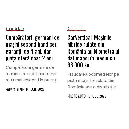
Auto Rulate
Auto Rulate
Cumpărătorii germani de
CarVertical: Mașinile
mașini second-hand cer
hibride rulate din
garanții de 4 ani, dar
România au kilometrajul
piața oferă doar 2 ani
dat înapoi în medie cu
96.000 km
Cumpărătorii germani de
mașini second-hand devin
Fraudarea odometrelor pe
mult mai exigenți în privința
piața mașinilor rulate din
acoperirii...
România are o distribuție
•
ADA ȘTEFAN
14 IULIE 2026
inegală...
•
FLOTE AUTO
8 IULIE 2026