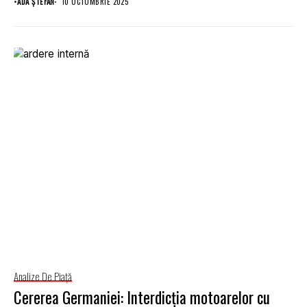
•
ADA ȘTEFAN
10 OCTOMBRIE 2025
Analize De Piață
Cererea Germaniei: Interdicția motoarelor cu