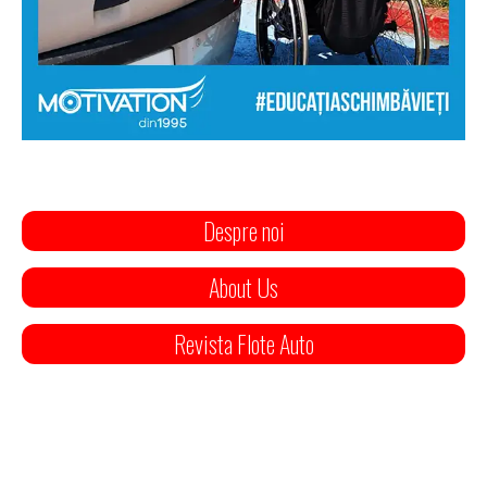
Despre noi
About Us
Revista Flote Auto