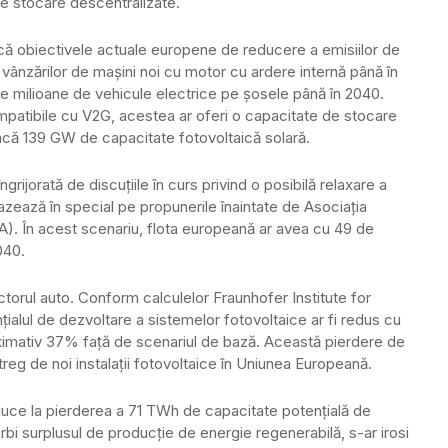
de stocare descentralizate.
Dacă obiectivele actuale europene de reducere a emisiilor de
 vânzărilor de mașini noi cu motor cu ardere internă până în
e milioane de vehicule electrice pe șosele până în 2040.
atibile cu V2G, acestea ar oferi o capacitate de stocare
ncă 139 GW de capacitate fotovoltaică solară.
rijorată de discuțiile în curs privind o posibilă relaxare a
azează în special pe propunerile înaintate de Asociația
). În acest scenariu, flota europeană ar avea cu 49 de
040.
torul auto. Conform calculelor Fraunhofer Institute for
ialul de dezvoltare a sistemelor fotovoltaice ar fi redus cu
ximativ 37% față de scenariul de bază. Această pierdere de
reg de noi instalații fotovoltaice în Uniunea Europeană.
duce la pierderea a 71 TWh de capacitate potențială de
rbi surplusul de producție de energie regenerabilă, s-ar irosi