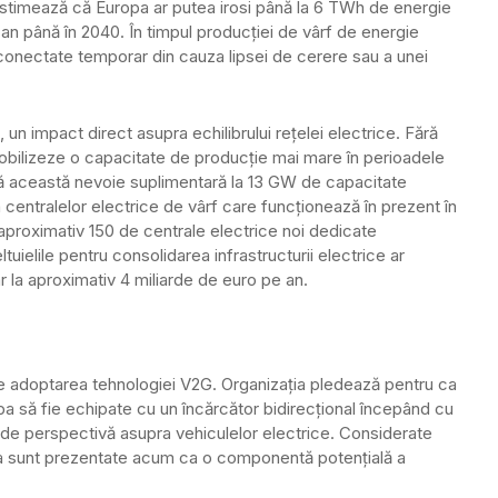
 estimează că Europa ar putea irosi până la 6 TWh de energie
 an până în 2040. În timpul producției de vârf de energie
 deconectate temporar din cauza lipsei de cerere sau a unei
 un impact direct asupra echilibrului rețelei electrice. Fără
ă mobilizeze o capacitate de producție mai mare în perioadele
ză această nevoie suplimentară la 13 GW de capacitate
centralelor electrice de vârf care funcționează în prezent în
aproximativ 150 de centrale electrice noi dedicate
eltuielile pentru consolidarea infrastructurii electrice ar
 la aproximativ 4 miliarde de euro pe an.
eze adoptarea tehnologiei V2G. Organizația pledează pentru ca
pa să fie echipate cu un încărcător bidirecțional începând cu
de perspectivă asupra vehiculelor electrice. Considerate
ea sunt prezentate acum ca o componentă potențială a