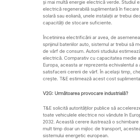
și mai multă energie electrică verde. Studiul
electrică regenerabilă suplimentară în fiecare
solară sau eoliană, unele instalații ar trebui
capacități de stocare suficiente.
Încetinirea electrificării ar avea, de asemenea,
sprijinul bateriilor auto, sistemul ar trebui s
de vârf de consum. Autorii studiului estimea
electrică. Comparativ cu capacitatea medie a 
Europa, aceasta ar reprezenta echivalentul a 
satisfacerii cererii de vârf. În același timp, ch
crește. T&E estimează acest cost suplimentar
V2G: Următoarea provocare industrială?
T&E solicită autorităților publice să acceler
toate vehiculele electrice noi vândute în Euro
2032. Această cerere ilustrează o schimbare 
mult timp doar un mijloc de transport, acest
sistemului energetic european.