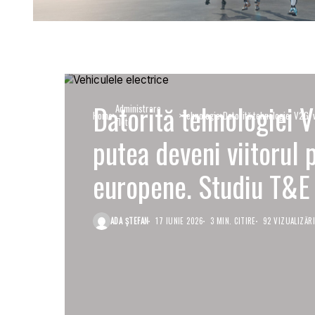
Datorită tehnologiei V
Administrare
Home
Tehnologie
Datorită tehnologiei V2G, v
flote
T&E
putea deveni viitorul p
europene. Studiu T&E
ADA ȘTEFAN
17 IUNIE 2026
3 MIN. CITIRE
92 VIZUALIZĂR