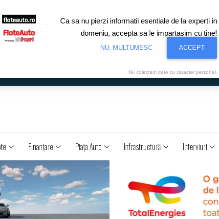
Ca sa nu pierzi informatii esentiale de la experti in
domeniu, accepta sa le impartasim cu tine!
NU, MULTUMESC
ACCEPT
Nu colectam date cu caracter personal.
ote
Finanţare
Piaţa Auto
Infrastructură
Interviuri