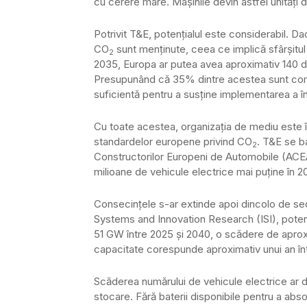
cu cerere mare. Mașinile devin astfel unități 
Potrivit T&E, potențialul este considerabil. 
CO
sunt menținute, ceea ce implică sfârșitul
2
2035, Europa ar putea avea aproximativ 140 d
Presupunând că 35% dintre acestea sunt comp
suficientă pentru a susține implementarea a î
Cu toate acestea, organizația de mediu este îng
standardelor europene privind CO
. T&E se b
2
Constructorilor Europeni de Automobile (ACEA
milioane de vehicule electrice mai puține în 2
Consecințele s-ar extinde apoi dincolo de sec
Systems and Innovation Research (ISI), potenț
51 GW între 2025 și 2040, o scădere de apro
capacitate corespunde aproximativ unui an înt
Scăderea numărului de vehicule electrice ar 
stocare. Fără baterii disponibile pentru a abso