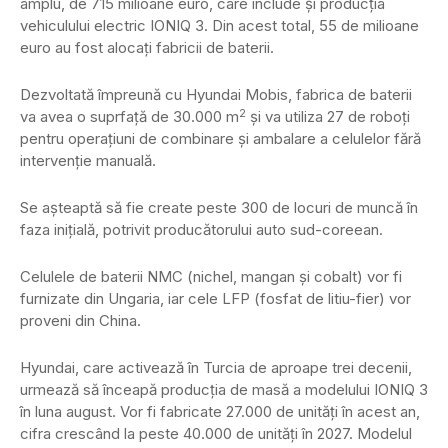
amplu, de 715 milioane euro, care include și producția
vehiculului electric IONIQ 3. Din acest total, 55 de milioane
euro au fost alocați fabricii de baterii.
Dezvoltată împreună cu Hyundai Mobis, fabrica de baterii
2
va avea o suprfață de 30.000 m
și va utiliza 27 de roboți
pentru operațiuni de combinare și ambalare a celulelor fără
intervenție manuală.
Se așteaptă să fie create peste 300 de locuri de muncă în
faza inițială, potrivit producătorului auto sud-coreean.
Celulele de baterii NMC (nichel, mangan și cobalt) vor fi
furnizate din Ungaria, iar cele LFP (fosfat de litiu-fier) vor
proveni din China.
Hyundai, care activează în Turcia de aproape trei decenii,
urmează să înceapă producția de masă a modelului IONIQ 3
în luna august. Vor fi fabricate 27.000 de unități în acest an,
cifra crescând la peste 40.000 de unități în 2027. Modelul