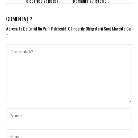
electrice ar putea
România au istoric de
deveni viitorul pilon al
daune înregistrat
rețelei electrice
europene. Studiu T&E
COMENTAȚI?
Adresa Ta De Email Nu Va Fi Publicată.
Câmpurile Obligatorii Sunt Marcate Cu
*