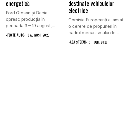
energetică
destinate vehiculelor
electrice
Ford Otosan și Dacia
opresc producția în
Comisia Europeană a lansat
perioada 3 – 19 august,...
o cerere de propuneri în
cadrul mecanismului de...
•
FLOTE AUTO
3 AUGUST 2026
•
ADA ȘTEFAN
31 IULIE 2026