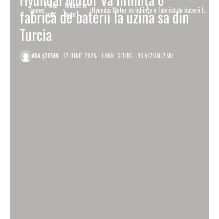
Piaţa
Industrie
Home
Hyundai Motor va înființa o fabrică de baterii la
fabrică de baterii la uzina sa din
auto
auto
uzina sa din Turcia
Turcia
ADA ȘTEFAN
17 IUNIE 2026
1 MIN. CITIRE
93 VIZUALIZĂRI