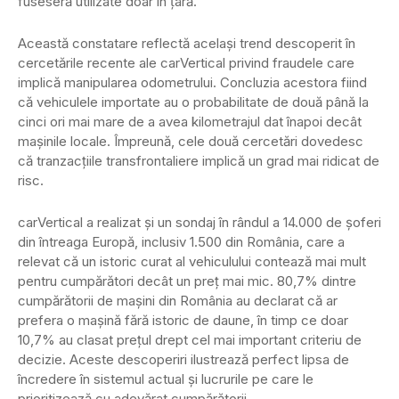
fuseseră utilizate doar în țară.
Această constatare reflectă același trend descoperit în
cercetările recente ale carVertical privind fraudele care
implică manipularea odometrului. Concluzia acestora fiind
că vehiculele importate au o probabilitate de două până la
cinci ori mai mare de a avea kilometrajul dat înapoi decât
mașinile locale. Împreună, cele două cercetări dovedesc
că tranzacțiile transfrontaliere implică un grad mai ridicat de
risc.
carVertical a realizat și un sondaj în rândul a 14.000 de șoferi
din întreaga Europă, inclusiv 1.500 din România, care a
relevat că un istoric curat al vehiculului contează mai mult
pentru cumpărători decât un preț mai mic. 80,7% dintre
cumpărătorii de mașini din România au declarat că ar
prefera o mașină fără istoric de daune, în timp ce doar
10,7% au clasat prețul drept cel mai important criteriu de
decizie. Aceste descoperiri ilustrează perfect lipsa de
încredere în sistemul actual și lucrurile pe care le
prioritizează cu adevărat cumpărătorii.