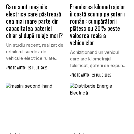
Care sunt mașinile
Frauderea kilometrajelor
electrice care păstrează
îi costă scump pe șoferii
cea mai mare parte din
români: cumpărătorii
capacitatea bateriei
plătesc cu 20% peste
chiar și după rulaje mari?
valoarea reală a
vehiculelor
Un studiu recent, realizat de
retailerul suedez de
Achiziționând un vehicul
vehicule electrice rulate
care are kilometrajul
Carla,...
falsificat, șoferii se expun
•
FLOTE AUTO
22 IULIE 2026
pe două...
•
FLOTE AUTO
21 IULIE 2026