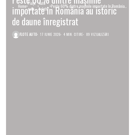
Piaţa
Auto
Home
Peste 60% dintre mașinile importate în România
importate în România au istoric
auto
rulate
au istoric de daune înregistrat
de daune înregistrat
FLOTE AUTO
17 IUNIE 2026
4 MIN. CITIRE
89 VIZUALIZĂRI