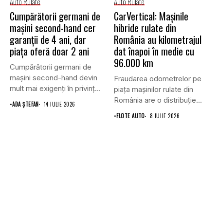
Auto Rulate
Auto Rulate
Cumpărătorii germani de
CarVertical: Mașinile
mașini second-hand cer
hibride rulate din
garanții de 4 ani, dar
România au kilometrajul
piața oferă doar 2 ani
dat înapoi în medie cu
96.000 km
Cumpărătorii germani de
mașini second-hand devin
Fraudarea odometrelor pe
mult mai exigenți în privința
piața mașinilor rulate din
acoperirii...
România are o distribuție
•
ADA ȘTEFAN
14 IULIE 2026
inegală...
•
FLOTE AUTO
8 IULIE 2026