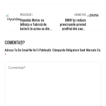
PRECEDENT
URMĂTOR
Hyundai Motor va
BMW își reduce
înființa o fabrică de
previziunile privind
baterii la uzina sa din
profitul din cauza
Turcia
condițiilor din China și
a presiunilor din
Orientul Mijlociu
COMENTAȚI?
Adresa Ta De Email Nu Va Fi Publicată.
Câmpurile Obligatorii Sunt Marcate Cu
*