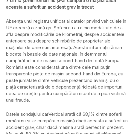
7 din 10 șoferi români nu și-ar cumpăra o mașină dacă
aceasta a suferit un accident grav în trecut
Absența unui registru unificat al datelor privind vehiculele în
UE creează o zonă gri. Șoferii nu au nicio modalitate de a
afla despre modificările de kilometraj, despre accidentele
anterioare sau despre schimbările de proprietar ale
mașinilor de care sunt interesați. Aceste informații rămân
blocate în bazele de date naționale, în detrimentul
cumpărătorilor de mașini second-hand din toată Europa.
România este considerată una dintre cele mai puțin
transparente piețe de mașini second-hand din Europa, cu
peste jumătate dintre vehicule prezentând avarii și cu o
piață caracterizată de o dependență ridicată de importuri,
ceea ce crește pentru cumpărători riscul de a pica victimă
unei fraude.
Datele sondajului carVertical arată că 68,1% dintre șoferii
români nu și-ar cumpăra o mașină dacă aceasta a suferit un
accident grav, chiar dacă mașina arată perfect în prezent.
Mai mult, 50,3% au declarat că ar fi dispuși să plătească