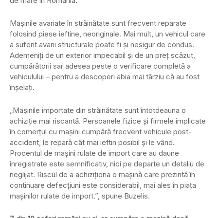
de mare în România.
Mașinile avariate în străinătate sunt frecvent reparate
folosind piese ieftine, neoriginale. Mai mult, un vehicul care
a suferit avarii structurale poate fi și nesigur de condus.
Ademeniți de un exterior impecabil și de un preț scăzut,
cumpărătorii sar adesea peste o verificare completă a
vehiculului – pentru a descoperi abia mai târziu că au fost
înșelați.
„Mașinile importate din străinătate sunt întotdeauna o
achiziție mai riscantă. Persoanele fizice și firmele implicate
în comerțul cu mașini cumpără frecvent vehicule post-
accident, le repară cât mai ieftin posibil și le vând.
Procentul de mașini rulate de import care au daune
înregistrate este semnificativ, nici pe departe un detaliu de
neglijat. Riscul de a achiziționa o mașină care prezintă în
continuare defecțiuni este considerabil, mai ales în piața
mașinilor rulate de import.”, spune Buzelis.