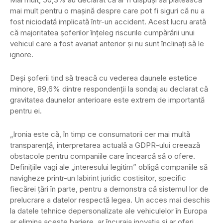
mai mult pentru o mașină despre care pot fi siguri că nu a
fost niciodată implicată într-un accident. Acest lucru arată
că majoritatea șoferilor înțeleg riscurile cumpărării unui
vehicul care a fost avariat anterior și nu sunt înclinați să le
ignore.
Deși șoferii tind să treacă cu vederea daunele estetice
minore, 89,6% dintre respondenții la sondaj au declarat că
gravitatea daunelor anterioare este extrem de importantă
pentru ei.
„Ironia este că, în timp ce consumatorii cer mai multă
transparență, interpretarea actuală a GDPR-ului creează
obstacole pentru companiile care încearcă să o ofere.
Definițiile vagi ale „interesului legitim” obligă companiile să
navigheze printr-un labirint juridic costisitor, specific
fiecărei țări în parte, pentru a demonstra că sistemul lor de
prelucrare a datelor respectă legea. Un acces mai deschis
la datele tehnice depersonalizate ale vehiculelor în Europa
ar elimina aceste bariere, ar încuraja inovația și ar oferi