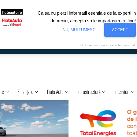
Ca sa nu pierzi informatii esentiale de la experti in
domeniu, accepta sa le impartasim cu tine!
NU, MULTUMESC
ACCEPT
Nu colectam date cu caracter personal.
ote
Finanţare
Piaţa Auto
Infrastructură
Interviuri