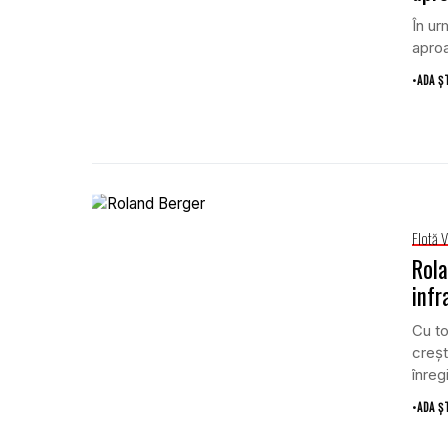
În ur
aproa
•
ADA Ș
Flotă 
Rola
infr
Cu to
creșt
înregi
•
ADA Ș