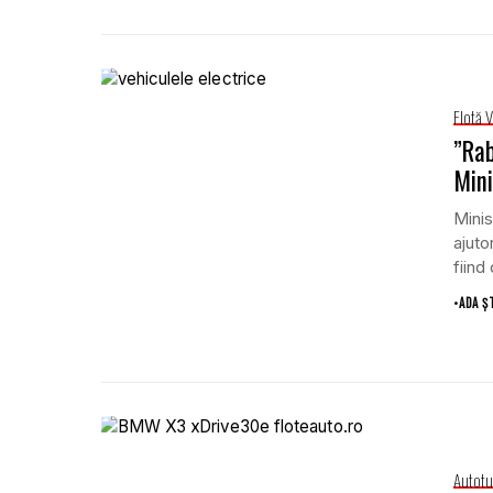
Flotă 
”Rab
Mini
Minis
ajuto
fiind
•
ADA Ș
Autotu