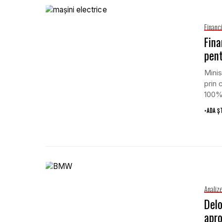
Financ
Fina
pent
Minis
prin 
100% 
•
ADA Ș
Analiz
Delo
apr