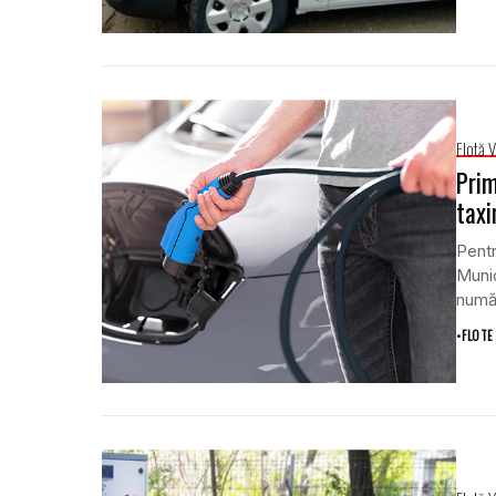
Flotă 
Prim
taxi
Pentr
Munic
număr
•
FLOTE