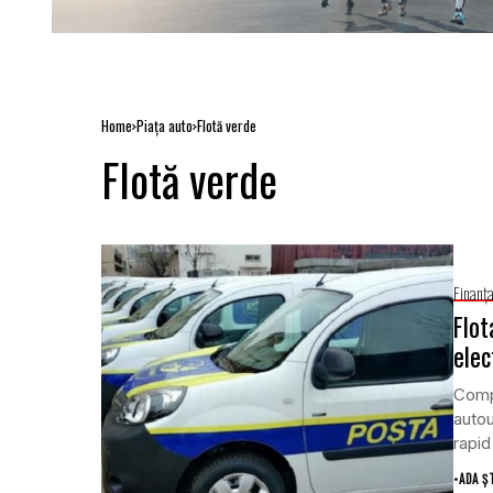
Home
Piaţa auto
Flotă verde
Flotă verde
Finanţ
Flot
elec
Comp
autou
rapid
•
ADA Ș