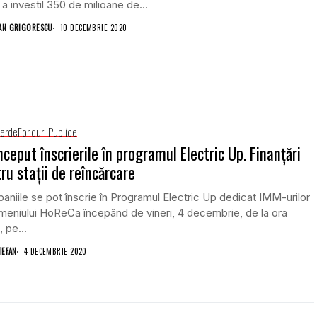
a investil 350 de milioane de...
AN GRIGORESCU
10 DECEMBRIE 2020
Verde
Fonduri Publice
nceput înscrierile în programul Electric Up. Finanțări
ru stații de reîncărcare
niile se pot înscrie în Programul Electric Up dedicat IMM-urilor
meniului HoReCa începând de vineri, 4 decembrie, de la ora
, pe...
TEFAN
4 DECEMBRIE 2020