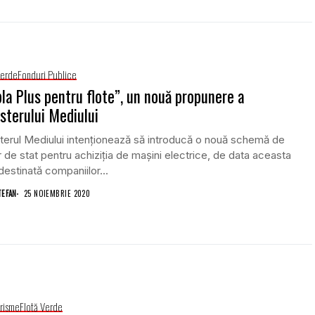
Verde
Fonduri Publice
la Plus pentru flote”, un nouă propunere a
sterului Mediului
terul Mediului intenționează să introducă o nouă schemă de
r de stat pentru achiziția de mașini electrice, de data aceasta
 destinată companiilor...
TEFAN
25 NOIEMBRIE 2020
risme
Flotă Verde