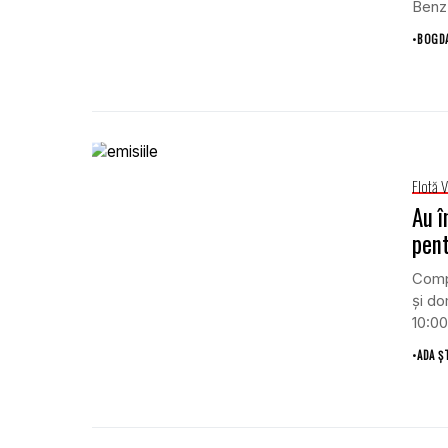
Benz 
•
BOGD
Flotă 
Au î
pent
Compa
şi do
10:00
•
ADA Ș