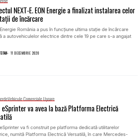
Verde
ectul NEXT-E. EON Energie a finalizat instalarea celor
taţii de încărcare
nergie România a pus în funcţiune ultima staţie de încărcare
ă a autovehiculelor electrice dintre cele 19 pe care s-a angajat
TEFAN
11 DECEMBRIE 2020
Verde
Vehicule Comerciale Uşoare
 eSprinter va avea la bază Platforma Electrică
atilă
eSprinter va fi construit pe platforma dedicată utilitarelor
rice, numită Platforma Electrică Versatilă, în care Mercedes-