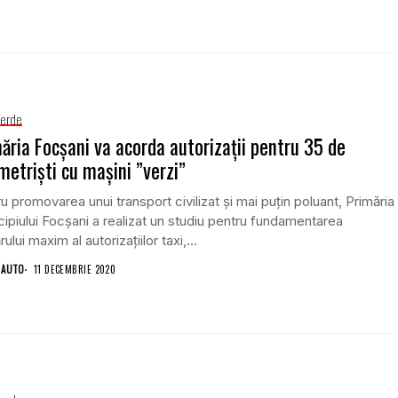
Verde
ăria Focșani va acorda autorizații pentru 35 de
metriști cu maşini ”verzi”
u promovarea unui transport civilizat şi mai puţin poluant, Primăria
ipiului Focşani a realizat un studiu pentru fundamentarea
ului maxim al autorizaţiilor taxi,...
 AUTO
11 DECEMBRIE 2020