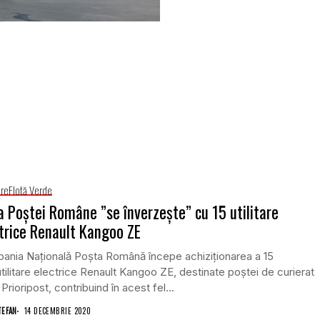
are
Flotă Verde
a Poștei Române ”se înverzește” cu 15 utilitare
trice Renault Kangoo ZE
ania Naţională Poşta Română începe achiziţionarea a 15
tilitare electrice Renault Kangoo ZE, destinate poştei de curierat
 Prioripost, contribuind în acest fel...
TEFAN
14 DECEMBRIE 2020