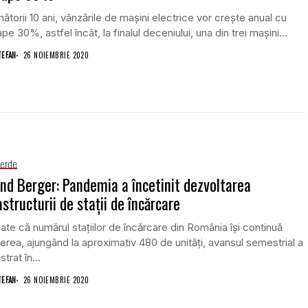
mătorii 10 ani, vânzările de maşini electrice vor creşte anual cu
pe 30%, astfel încât, la finalul deceniului, una din trei maşini...
TEFAN
26 NOIEMBRIE 2020
Verde
nd Berger: Pandemia a încetinit dezvoltarea
astructurii de staţii de încărcare
ate că numărul staţiilor de încărcare din România îşi continuă
erea, ajungând la aproximativ 480 de unităţi, avansul semestrial a
strat în...
TEFAN
26 NOIEMBRIE 2020