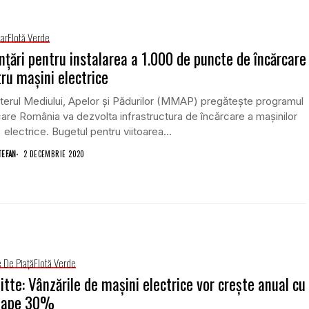
iar
Flotă Verde
nţări pentru instalarea a 1.000 de puncte de încărcare
ru maşini electrice
terul Mediului, Apelor şi Pădurilor (MMAP) pregăteşte programul
care România va dezvolta infrastructura de încărcare a maşinilor
electrice. Bugetul pentru viitoarea...
TEFAN
2 DECEMBRIE 2020
e De Piață
Flotă Verde
itte: Vânzările de maşini electrice vor creşte anual cu
oape 30%