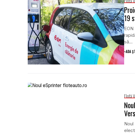
Flotă 
Proi
19 s
EON E
rapid
să...
•
ADA Ș
Flotă 
Noul
Vers
Noul 
elect