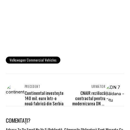
Volkswagen Commercial Vehicles
PRECEDENT
URMĂTOR
Continental investește
CNAIR reziliază
140 mil. euro într-o
contractul pentru
nouă fabrică din Serbia
modernizarea DN 71
Bâldana - Târgoviște
COMENTAȚI?
Adresa Ta De Email Nu Va Fi Publicată.
Câmpurile Obligatorii Sunt Marcate Cu