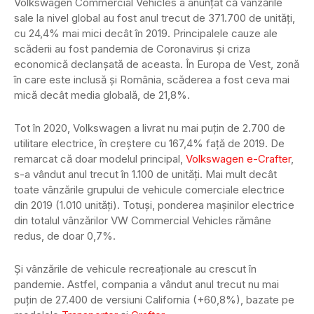
Volkswagen Commercial Vehicles a anunțat că vânzările
sale la nivel global au fost anul trecut de 371.700 de unități,
cu 24,4% mai mici decât în 2019. Principalele cauze ale
scăderii au fost pandemia de Coronavirus și criza
economică declanșată de aceasta. În Europa de Vest, zonă
în care este inclusă și România, scăderea a fost ceva mai
mică decât media globală, de 21,8%.
Tot în 2020, Volkswagen a livrat nu mai puțin de 2.700 de
utilitare electrice, în creștere cu 167,4% față de 2019. De
remarcat că doar modelul principal,
Volkswagen e-Crafter
,
s-a vândut anul trecut în 1.100 de unități. Mai mult decât
toate vânzările grupului de vehicule comerciale electrice
din 2019 (1.010 unități). Totuși, ponderea mașinilor electrice
din totalul vânzărilor VW Commercial Vehicles rămâne
redus, de doar 0,7%.
Și vânzările de vehicule recreaționale au crescut în
pandemie. Astfel, compania a vândut anul trecut nu mai
puțin de 27.400 de versiuni California (+60,8%), bazate pe