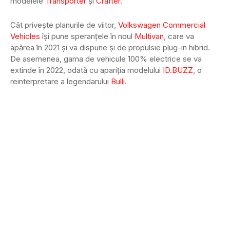
modelele
Transporter
și
Crafter
.
Cât privește planurile de viitor,
Volkswagen Commercial
Vehicles
își pune speranțele în noul
Multivan
, care va
apărea în 2021 și va dispune și de propulsie plug-in hibrid.
De asemenea, gama de vehicule 100% electrice se va
extinde în 2022, odată cu apariția modelului
ID.BUZZ
, o
reinterpretare a legendarului
Bulli
.