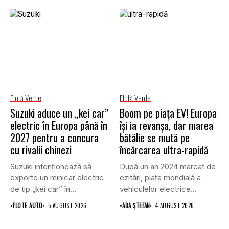
Flotă Verde
Flotă Verde
Suzuki aduce un „kei car”
Boom pe piața EV! Europa
electric în Europa până în
își ia revanșa, dar marea
2027 pentru a concura
bătălie se mută pe
cu rivalii chinezi
încărcarea ultra-rapidă
Suzuki intenționează să
După un an 2024 marcat de
exporte un minicar electric
ezitări, piața mondială a
de tip „kei car” în...
vehiculelor electrice...
•
FLOTE AUTO
5 AUGUST 2026
•
ADA ȘTEFAN
4 AUGUST 2026