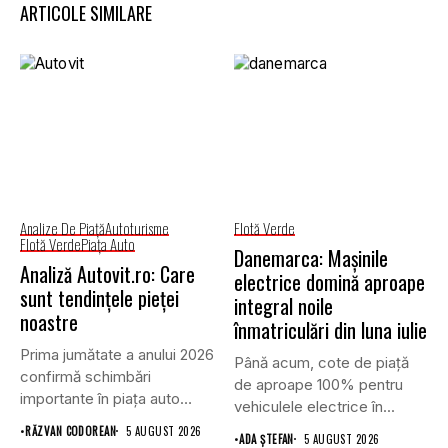
ARTICOLE SIMILARE
Analize De Piață
Autoturisme
Flotă Verde
Flotă Verde
Piaţa Auto
Danemarca: Mașinile
Analiză Autovit.ro: Care
electrice domină aproape
sunt tendințele pieței
integral noile
noastre
înmatriculări din luna iulie
Prima jumătate a anului 2026
Până acum, cote de piață
confirmă schimbări
de aproape 100% pentru
importante în piața auto
vehiculele electrice în...
din...
•
RĂZVAN CODOREAN
5 AUGUST 2026
•
ADA ȘTEFAN
5 AUGUST 2026