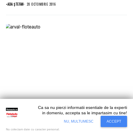
•
ADA ȘTEFAN
20 OCTOMBRIE 2016
Ca sa nu pierzi informatii esentiale de la experti
in domeniu, accepta sa le impartasim cu tine!
Situl nostru utilizeaza cookies. Ce inseamna
Accept
NU, MULTUMESC
ACCEPT
Leasing Operaţional
cookie?
Aflati mai mult...
Arval România – 10 ani de activitate pe piaţa
Nu colectam date cu caracter personal.