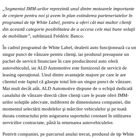
„Segmentul IMM-urilor reprezintă unul dintre motoarele importante
de creştere pentru noi şi avem în plan extinderea parteneriatelor în
programul de tip White Label, pentru a oferi cât mai multor clienţi
din această categorie posibilitatea de a accesa cele mai bune soluţii
de mobilitate”
, subliniază Frédéric Banco.
În cadrul programul de White Label, dealerii auto funcţionează ca un
singur punct de vânzare pentru clienţi, iar produsul presupune un
pachet de servicii financiare în care producătorul auto oferă
autovehiculul, iar ALD Automotive este furnizorul de servicii de
leasing operaţional. Unul dintre avantajele majore pe care le are
clientul este faptul că găseşte totul într-un singur punct de vânzare.
Mai mult decât atât, ALD Automotive dispune de o echipă dedicată
canalului de vânzare directă către clienţi care le poate oferi IMM-
urilor soluţiile adecvate, indiferent de dimensiunea companiei, din
momentul selectării modelelor şi mărcilor vehiculelor şi pe toată
durata contractului prin asigurarea suportului constant în utilizarea
serviciilor contractate, până la returnarea autovehiculelor.
Potrivit companiei, pe parcursul anului trecut, produsul de tip White