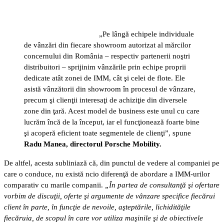
„Pe lângă echipele individuale
de vânzări din fiecare showroom autorizat al mărcilor
concernului din România – respectiv partenerii noştri
distribuitori – sprijinim vânzările prin echipe proprii
dedicate atât zonei de IMM, cât şi celei de flote. Ele
asistă vânzătorii din showroom în procesul de vânzare,
precum şi clienţii interesaţi de achiziţie din diversele
zone din ţară. Acest model de business este unul cu care
lucrăm încă de la început, iar el funcţionează foarte bine
şi acoperă eficient toate segmentele de clienţi”, spune
Radu Manea, directorul Porsche Mobility.
De altfel, acesta subliniază că, din punctul de vedere al companiei pe
care o conduce, nu există ncio diferenţă de abordare a IMM-urilor
comparativ cu marile companii.
„În partea de consultanţă şi ofertare
vorbim de discuţii, oferte şi argumente de vânzare specifice fiecărui
client în parte, în funcţie de nevoile, aşteptările, lichidităţile
fiecăruia, de scopul în care vor utiliza maşinile şi de obiectivele