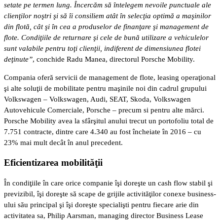
setate pe termen lung. Încercăm să întelegem nevoile punctuale ale
clienţilor noştri şi să îi consiliem atât în selecţia optimă a maşinilor
din flotă, cât şi în cea a produselor de finanţare şi management de
flote. Condiţiile de returnare şi cele de bună utilizare a vehiculelor
sunt valabile pentru toţi clienţii, indiferent de dimensiunea flotei
deţinute”
, conchide Radu Manea, directorul Porsche Mobility.
Compania oferă servicii de management de flote, leasing operaţional
şi alte soluţii de mobilitate pentru maşinile noi din cadrul grupului
Volkswagen – Volkswagen, Audi, SEAT, Skoda, Volkswagen
Autovehicule Comerciale, Porsche – precum si pentru alte mărci.
Porsche Mobility avea la sfârşitul anului trecut un portofoliu total de
7.751 contracte, dintre care 4.340 au fost încheiate în 2016 – cu
23% mai mult decât în anul precedent.
Eficientizarea mobilităţii
În condiţiile în care orice companie îşi doreşte un cash flow stabil şi
previzibil, îşi doreşte să scape de grijile activităţilor conexe business-
ului său principal şi îşi doreşte specialişti pentru fiecare arie din
activitatea sa, Philip Aarsman, managing director Business Lease