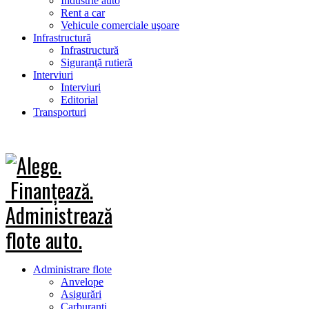
Industrie auto
Rent a car
Vehicule comerciale uşoare
Infrastructură
Infrastructură
Siguranţă rutieră
Interviuri
Interviuri
Editorial
Transporturi
Administrare flote
Anvelope
Asigurări
Carburanţi