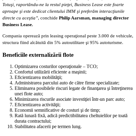
Totuşi, raportându-ne la restul pieţei, Business Lease este foarte
aproape şi este dedicat clientului IMM şi preferăm interacţiunile
directe cu aceştia”
, conchide
Philip Aarsman, managing director
Business Lease.
Compania operează prin leasing operaţional peste 3.000 de vehicule,
structura fiind alcătuită din 5% autoutilitare şi 95% autoturisme.
Beneficiile externalizării flote
Optimizarea costurilor operaţionale – TCO;
Confortul utilizării eficiente a maşinii;
Eficientizarea mobilităţii;
Administrarea parcului auto de către firme specializate;
Eliminarea posibilele riscuri legate de finanţarea şi întreţinerea
unei flote auto;
Minimizarea riscurile asociate investiţiei într-un parc auto;
Eficientizarea activităţii;
Economii semnificative de costuri şi de timp;
Rată lunară fixă, adică predictibilitatea cheltuielilor pe toată
durata contractului;
Stabilitatea afacerii pe termen lung.