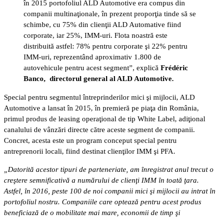
în 2015 portofoliul ALD Automotive era compus din
companii multinaţionale, în prezent proporţia tinde să se
schimbe, cu 75% din clienţii ALD Automative fiind
corporate, iar 25%, IMM-uri. Flota noastră este
distribuită astfel: 78% pentru corporate şi 22% pentru
IMM-uri, reprezentând aproximativ 1.800 de
autovehicule pentru acest segment”, explică
Frédéric
Banco, directorul general al ALD Automotive.
Special pentru segmentul întreprinderilor mici şi mijlocii, ALD
Automotive a lansat în 2015, în premieră pe piaţa din România,
primul produs de leasing operaţional de tip White Label, adiţional
canalului de vânzări directe către aceste segment de companii.
Concret, acesta este un program conceput special pentru
antreprenorii locali, fiind destinat clienţilor IMM şi PFA.
„Datorită acestor tipuri de parteneriate, am înregistrat anul trecut o
creştere semnificativă a numărului de clienţi IMM în toată ţara.
Astfel, în 2016, peste 100 de noi companii mici şi mijlocii au intrat în
portofoliul nostru. Companiile care optează pentru acest produs
beneficiază de o mobilitate mai mare, economii de timp şi