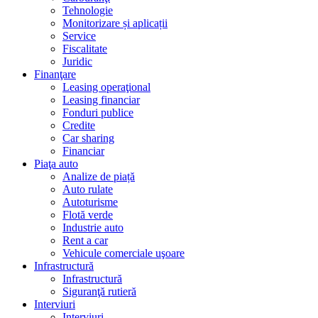
Tehnologie
Monitorizare și aplicații
Service
Fiscalitate
Juridic
Finanţare
Leasing operaţional
Leasing financiar
Fonduri publice
Credite
Car sharing
Financiar
Piaţa auto
Analize de piață
Auto rulate
Autoturisme
Flotă verde
Industrie auto
Rent a car
Vehicule comerciale uşoare
Infrastructură
Infrastructură
Siguranţă rutieră
Interviuri
Interviuri