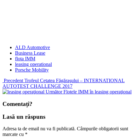
ALD Automotive
Business Lease
flota IMM
leasing operational
Porsche Mobility
Precedent
Trofeul Cetatea Făgăraşului – INTERNATIONAL
AUTOTEST CHALLENGE 2017
Următor
Flotele IMM în leasing operaţional
Comentați?
Lasă un răspuns
Adresa ta de email nu va fi publicată.
Câmpurile obligatorii sunt
marcate cu
*