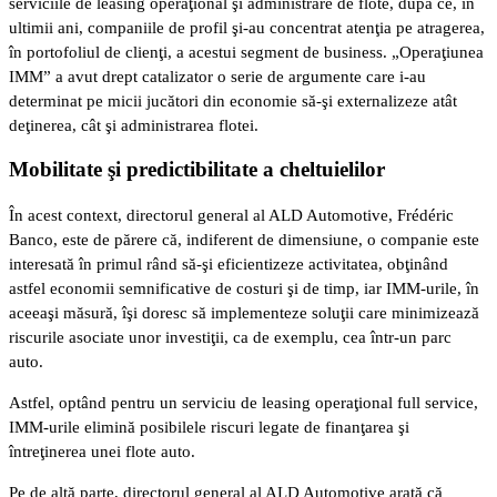
serviciile de leasing operaţional şi administrare de flote, după ce, în
ultimii ani, companiile de profil şi-au concentrat atenţia pe atragerea,
în portofoliul de clienţi, a acestui segment de business. „Operaţiunea
IMM” a avut drept catalizator o serie de argumente care i-au
determinat pe micii jucători din economie să-şi externalizeze atât
deţinerea, cât şi administrarea flotei.
Mobilitate şi predictibilitate a cheltuielilor
În acest context, directorul general al ALD Automotive, Frédéric
Banco, este de părere că, indiferent de dimensiune, o companie este
interesată în primul rând să-şi eficientizeze activitatea, obţinând
astfel economii semnificative de costuri şi de timp, iar IMM-urile, în
aceeaşi măsură, îşi doresc să implementeze soluţii care minimizează
riscurile asociate unor investiţii, ca de exemplu, cea într-un parc
auto.
Astfel, optând pentru un serviciu de leasing operaţional full service,
IMM-urile elimină posibilele riscuri legate de finanţarea şi
întreţinerea unei flote auto.
Pe de altă parte, directorul general al ALD Automotive arată că