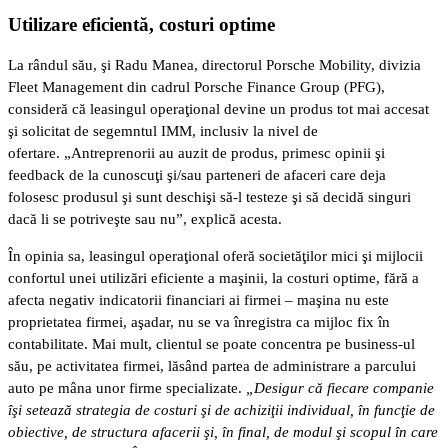
Utilizare eficientă, costuri optime
La rândul său, şi Radu Manea, directorul Porsche Mobility, divizia
Fleet Management din cadrul Porsche Finance Group (PFG),
consideră că leasingul operaţional devine un produs tot mai accesat
şi solicitat de segemntul IMM, inclusiv la nivel de
ofertare. „Antreprenorii au auzit de produs, primesc opinii şi
feedback de la cunoscuţi şi/sau parteneri de afaceri care deja
folosesc produsul şi sunt deschişi să-l testeze şi să decidă singuri
dacă li se potriveşte sau nu”, explică acesta.
În opinia sa, leasingul operaţional oferă societăţilor mici şi mijlocii
confortul unei utilizări eficiente a maşinii, la costuri optime, fără a
afecta negativ indicatorii financiari ai firmei – maşina nu este
proprietatea firmei, aşadar, nu se va înregistra ca mijloc fix în
contabilitate. Mai mult, clientul se poate concentra pe business-ul
său, pe activitatea firmei, lăsând partea de administrare a parcului
auto pe mâna unor firme specializate.
„Desigur că fiecare companie
îşi setează strategia de costuri şi de achiziţii individual, în funcţie de
obiective, de structura afacerii şi, în final, de modul şi scopul în care