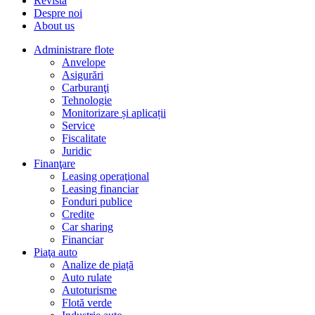
Revista
Despre noi
About us
Administrare flote
Anvelope
Asigurări
Carburanţi
Tehnologie
Monitorizare și aplicații
Service
Fiscalitate
Juridic
Finanţare
Leasing operaţional
Leasing financiar
Fonduri publice
Credite
Car sharing
Financiar
Piaţa auto
Analize de piață
Auto rulate
Autoturisme
Flotă verde