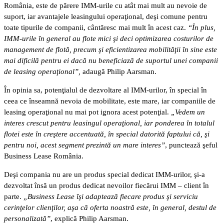
România, este de părere IMM-urile cu atât mai mult au nevoie de
suport, iar avantajele leasingului operaţional, deşi comune pentru
toate tipurile de companii, cântăresc mai mult în acest caz.
“În plus,
IMM-urile în general au flote mici şi deci optimizarea costurilor de
management de flotă, precum şi eficientizarea mobilităţii în sine este
mai dificilă pentru ei dacă nu beneficiază de suportul unei companii
de leasing operaţional”,
adaugă Philip Aarsman.
În opinia sa, potenţialul de dezvoltare al IMM-urilor, în special în
ceea ce înseamnă nevoia de mobilitate, este mare, iar companiile de
leasing operaţional nu mai pot ignora acest potenţial.
„Vedem un
interes crescut pentru leasingul operaţional, iar ponderea în totalul
flotei este în creştere accentuată, în special datorită faptului că, şi
pentru noi, acest segment prezintă un mare interes”
, punctează şeful
Business Lease România.
Deşi compania nu are un produs special dedicat IMM-urilor, şi-a
dezvoltat însă un produs dedicat nevoilor fiecărui IMM – client în
parte.
„Business Lease îşi adaptează fiecare produs şi serviciu
cerinţelor clienţilor, aşa că oferta noastră este, în general, destul de
personalizată”
, explică Philip Aarsman.