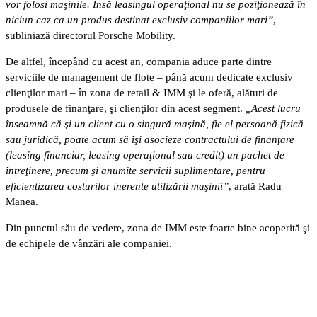
vor folosi maşinile. Însă leasingul operaţional nu se poziţionează în
niciun caz ca un produs destinat exclusiv companiilor mari”
,
subliniază directorul Porsche Mobility.
De altfel, începând cu acest an, compania aduce parte dintre
serviciile de management de flote – până acum dedicate exclusiv
clienţilor mari – în zona de retail & IMM şi le oferă, alături de
produsele de finanţare, şi clienţilor din acest segment.
„Acest lucru
înseamnă că şi un client cu o singură maşină, fie el persoană fizică
sau juridică, poate acum să îşi asocieze contractului de finanţare
(leasing financiar, leasing operaţional sau credit) un pachet de
întreţinere, precum şi anumite servicii suplimentare, pentru
eficientizarea costurilor inerente utilizării maşinii”
, arată Radu
Manea.
Din punctul său de vedere, zona de IMM este foarte bine acoperită şi
de echipele de vânzări ale companiei.