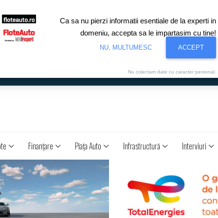
Ca sa nu pierzi informatii esentiale de la experti in
domeniu, accepta sa le impartasim cu tine!
NU, MULTUMESC
ACCEPT
Nu colectam date cu caracter personal.
ote
Finanţare
Piaţa Auto
Infrastructură
Interviuri