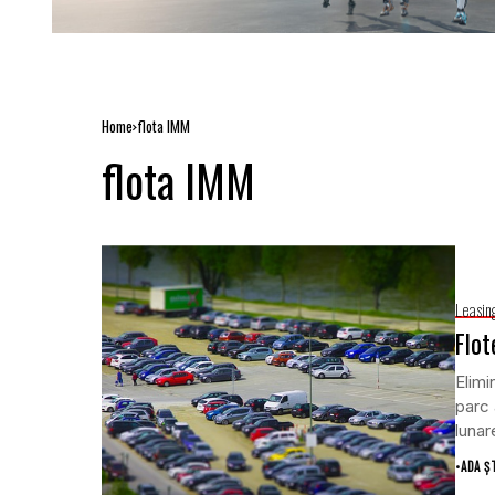
Home
flota IMM
flota IMM
Leasin
Flot
Elimi
parc 
lunare
•
ADA Ș