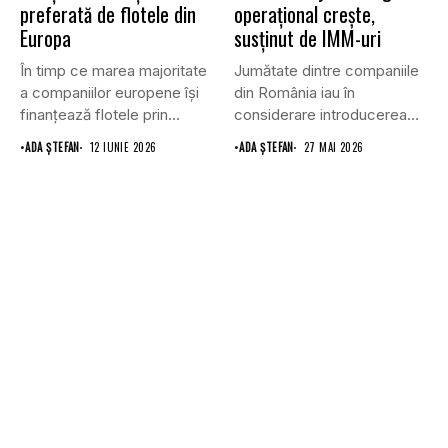
preferată de flotele din
operațional crește,
Europa
susținut de IMM-uri
În timp ce marea majoritate
Jumătate dintre companiile
a companiilor europene își
din România iau în
finanțează flotele prin...
considerare introducerea
sau creșterea leasingului...
•
ADA ȘTEFAN
12 IUNIE 2026
•
ADA ȘTEFAN
27 MAI 2026