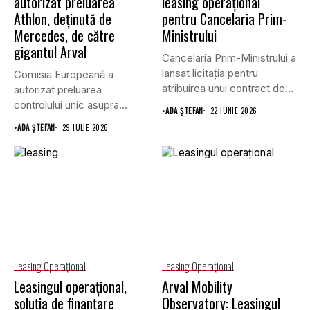
autorizat preluarea
leasing operațional
Athlon, deținută de
pentru Cancelaria Prim-
Mercedes, de către
Ministrului
gigantul Arval
Cancelaria Prim-Ministrului a
lansat licitația pentru
Comisia Europeană a
atribuirea unui contract de
autorizat preluarea
furnizare a...
controlului unic asupra
•
ADA ȘTEFAN
22 IUNIE 2026
companiei de leasing
•
ADA ȘTEFAN
29 IULIE 2026
Athlon...
Leasing Operaţional
Leasing Operaţional
Leasingul operațional,
Arval Mobility
soluția de finanțare
Observatory: Leasingul