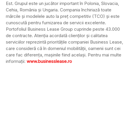
Est. Grupul este un jucător important în Polonia, Slovacia,
Cehia, România şi Ungaria. Compania închiriază toate
mărcile şi modelele auto la preţ competitiv (TCO) şi este
cunoscută pentru furnizarea de servicii excelente.
Portofoliul Business Lease Group cuprinde peste 43.000
de contracte. Atenţia acordată clienţilor şi calitatea
serviciilor reprezintă priorităţile companiei Business Lease,
care consideră că în domeniul mobilităţii, oamenii sunt cei
care fac diferenţa, maşinile fiind acelaşi. Pentru mai multe
informaţii:
www.businesslease.ro