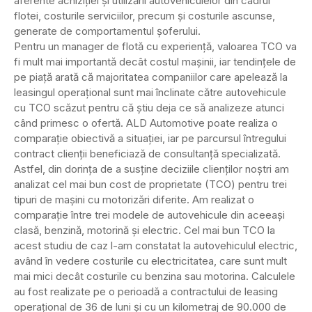
aferente achiziţiei şi utilizării autovehiculelor din cadrul
flotei, costurile serviciilor, precum şi costurile ascunse,
generate de comportamentul şoferului.
Pentru un manager de flotă cu experienţă, valoarea TCO va
fi mult mai importantă decât costul maşinii, iar tendinţele de
pe piaţă arată că majoritatea companiilor care apelează la
leasingul operaţional sunt mai înclinate către autovehicule
cu TCO scăzut pentru că ştiu deja ce să analizeze atunci
când primesc o ofertă. ALD Automotive poate realiza o
comparaţie obiectivă a situaţiei, iar pe parcursul întregului
contract clienţii beneficiază de consultanţă specializată.
Astfel, din dorinţa de a susţine deciziile clienţilor noştri am
analizat cel mai bun cost de proprietate (TCO) pentru trei
tipuri de maşini cu motorizări diferite. Am realizat o
comparaţie între trei modele de autovehicule din aceeaşi
clasă, benzină, motorină şi electric. Cel mai bun TCO la
acest studiu de caz l-am constatat la autovehiculul electric,
având în vedere costurile cu electricitatea, care sunt mult
mai mici decât costurile cu benzina sau motorina. Calculele
au fost realizate pe o perioadă a contractului de leasing
operaţional de 36 de luni şi cu un kilometraj de 90.000 de