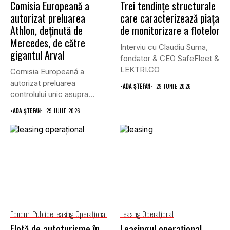
Comisia Europeană a
Trei tendințe structurale
autorizat preluarea
care caracterizează piața
Athlon, deținută de
de monitorizare a flotelor
Mercedes, de către
Interviu cu Claudiu Suma,
gigantul Arval
fondator & CEO SafeFleet &
LEKTRI.CO
Comisia Europeană a
autorizat preluarea
•
ADA ȘTEFAN
29 IUNIE 2026
controlului unic asupra
companiei de leasing
•
ADA ȘTEFAN
29 IULIE 2026
Athlon...
Fonduri Publice
Leasing Operaţional
Leasing Operaţional
Flotă de autoturisme în
Leasingul operațional,