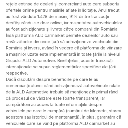
reţele extinse de dealeri şi comercianţi auto care subscriu
ofertele online pentru maşinile aflate în licitaţie. Anul trecut
au fost vândute 1.428 de maşini, 91% dintre tranzacţii
desfăşurându-se doar online, iar majoritatea autovehiculelor
au fost achiziţionate şi livrate către companii din România.
Însă platforma ALD carmarket permite dealerilor auto sau
revânzătorilor din orice ţară să achiziţioneze vechicule din
România şi invers, având în vedere că platforma de vânzare
a maşinilor uzate este implementată în toate ţările la nivelul
Grupului ALD Automotive. Bineînţeles, aceste tranzacţii
internaţionale se supun reglementărilor specifice ale ţării
respective.
Dacă discutăm despre beneficiile pe care le au
comercianţii atunci când achiziţionează autovehicule rulate
de la ALD Automotive trebuie să menţionez în primul rând
că procesul de vânzare este foarte transparent, iar
cumpărătorii au acces la toate informaţiile despre
vehiculele pe care le cumpără (numărul de kilometri, starea
acestora sau istoricul de mentenanţă). În plus, garantăm că
vehiculele care se vând pe platforma ALD carmarket au