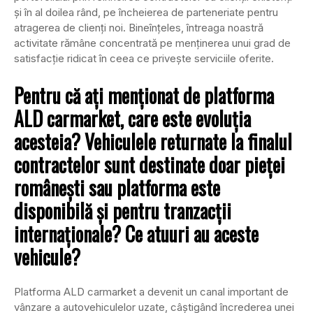
şi în al doilea rând, pe încheierea de parteneriate pentru
atragerea de clienţi noi. Bineînţeles, întreaga noastră
activitate rămâne concentrată pe menţinerea unui grad de
satisfacţie ridicat în ceea ce priveşte serviciile oferite.
Pentru că aţi menţionat de platforma
ALD carmarket, care este evoluţia
acesteia? Vehiculele returnate la finalul
contractelor sunt destinate doar pieţei
româneşti sau platforma este
disponibilă şi pentru tranzacţii
internaţionale? Ce atuuri au aceste
vehicule?
Platforma ALD carmarket a devenit un canal important de
vânzare a autovehiculelor uzate, câştigând încrederea unei