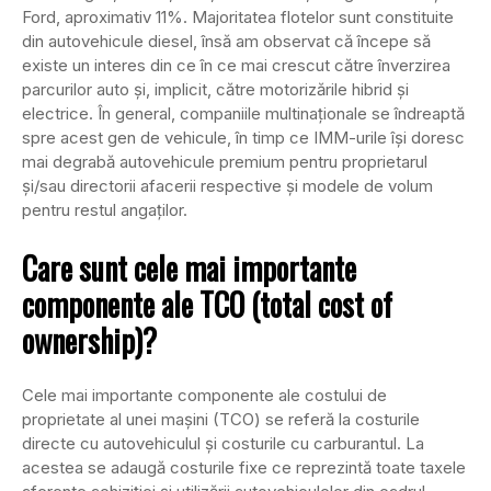
Ford, aproximativ 11%. Majoritatea flotelor sunt constituite
din autovehicule diesel, însă am observat că începe să
existe un interes din ce în ce mai crescut către înverzirea
parcurilor auto şi, implicit, către motorizările hibrid şi
electrice. În general, companiile multinaţionale se îndreaptă
spre acest gen de vehicule, în timp ce IMM-urile îşi doresc
mai degrabă autovehicule premium pentru proprietarul
şi/sau directorii afacerii respective şi modele de volum
pentru restul angaţilor.
Care sunt cele mai importante
componente ale TCO (total cost of
ownership)?
Cele mai importante componente ale costului de
proprietate al unei maşini (TCO) se referă la costurile
directe cu autovehiculul şi costurile cu carburantul. La
acestea se adaugă costurile fixe ce reprezintă toate taxele