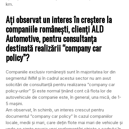
km.
Aţi observat un interes în creştere la
companiile româneşti, clienţi ALD
Automotive, pentru consultanţa
destinată realizării “company car
policy”?
Companiile exclusiv româneşti sunt în majoritatea lor din
segmentul IMM şi în cadrul acestui sector nu am avut
solicitări de consultanţă pentru realizarea ”company car
policy-urilor” Şi este normal ţinând cont că flota lor de
autovehicule de companie este, în general, una mică, de 1-
5 maşini.
Am observat, în schimb, un interes crescut pentru
documentul ”company car policy” în cazul companiilor
locale, medii şi mari, care deţin flote mai mari de vehicule şi
unde se simte nevoia unei reglementări stricte a cadrului în