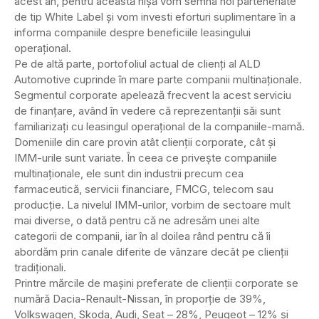
acest an, pentru această nişă vom semna noi parteneriate
de tip White Label şi vom investi eforturi suplimentare în a
informa companiile despre beneficiile leasingului
operaţional.
Pe de altă parte, portofoliul actual de clienţi al ALD
Automotive cuprinde în mare parte companii multinaţionale.
Segmentul corporate apelează frecvent la acest serviciu
de finanţare, având în vedere că reprezentanţii săi sunt
familiarizaţi cu leasingul operaţional de la companiile-mamă.
Domeniile din care provin atât clienţii corporate, cât şi
IMM-urile sunt variate. În ceea ce priveşte companiile
multinaţionale, ele sunt din industrii precum cea
farmaceutică, servicii financiare, FMCG, telecom sau
producţie. La nivelul IMM-urilor, vorbim de sectoare mult
mai diverse, o dată pentru că ne adresăm unei alte
categorii de companii, iar în al doilea rând pentru că îi
abordăm prin canale diferite de vânzare decât pe clienţii
tradiţionali.
Printre mărcile de maşini preferate de clienţii corporate se
numără Dacia-Renault-Nissan, în proporţie de 39%,
Volkswagen, Skoda, Audi, Seat – 28%, Peugeot – 12% şi