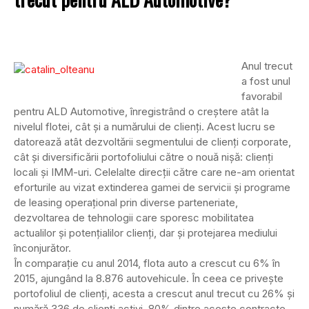
Anul trecut
a fost unul
favorabil
pentru ALD Automotive, înregistrând o creştere atât la
nivelul flotei, cât şi a numărului de clienţi. Acest lucru se
datorează atât dezvoltării segmentului de clienţi corporate,
cât şi diversificării portofoliului către o nouă nişă: clienţi
locali şi IMM-uri. Celelalte direcţii către care ne-am orientat
eforturile au vizat extinderea gamei de servicii şi programe
de leasing operaţional prin diverse parteneriate,
dezvoltarea de tehnologii care sporesc mobilitatea
actualilor şi potenţialilor clienţi, dar şi protejarea mediului
înconjurător.
În comparaţie cu anul 2014, flota auto a crescut cu 6% în
2015, ajungând la 8.876 autovehicule. În ceea ce priveşte
portofoliul de clienţi, acesta a crescut anul trecut cu 26% şi
numără 336 de clienţi activi. 80% dintre aceste contracte