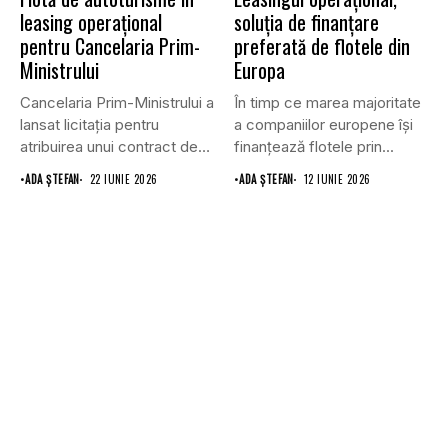
leasing operațional
soluția de finanțare
pentru Cancelaria Prim-
preferată de flotele din
Ministrului
Europa
Cancelaria Prim-Ministrului a
În timp ce marea majoritate
lansat licitația pentru
a companiilor europene își
atribuirea unui contract de
finanțează flotele prin...
furnizare a...
•
ADA ȘTEFAN
22 IUNIE 2026
•
ADA ȘTEFAN
12 IUNIE 2026