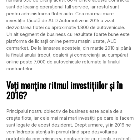
sunt de leasing operaţional full service, iar restul sunt
pentru administrarea flotei auto. Cea mai mai mare
investiţie făcută de ALD Automotive în 2015 a vizat
dezvoltarea flotei cu aproximativ 1.800 de autovehicule.
Un alt segment de business cu rezultate foarte bune este
platforma de licitaţii online pentru maşini uzate, ALD
carmarket. De la lansarea acesteia, din martie 2010 şi până
la finalul anului trecut, dealerii şi comercianţii au cumpărat
online peste 7.000 de autovehicule returnate la finalul
contractelor.
Veţi menţine ritmul investiţiilor şi în
2016?
Principalul nostru obiectiv de business este acela de a
creşte flota, iar cele mai mai mari investiţii pe care le facem
sunt legate de acest deziderat. Drept urmare, şi în 2016 ne
vom îndrepta atenţia în primul rând spre dezvoltarea
portofoliului prin reînnoirea contractelor cu clienţii existenţi