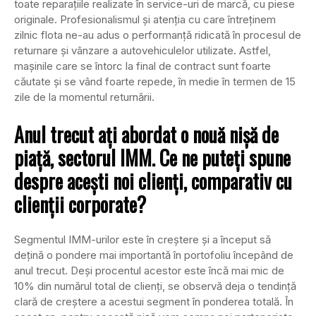
toate reparaţiile realizate în service-uri de marcă, cu piese
originale. Profesionalismul şi atenţia cu care întreţinem
zilnic flota ne-au adus o performanţă ridicată în procesul de
returnare şi vânzare a autovehiculelor utilizate. Astfel,
maşinile care se întorc la final de contract sunt foarte
căutate şi se vând foarte repede, în medie în termen de 15
zile de la momentul returnării.
Anul trecut aţi abordat o nouă nişă de
piaţă, sectorul IMM. Ce ne puteţi spune
despre aceşti noi clienţi, comparativ cu
clienţii corporate?
Segmentul IMM-urilor este în creştere şi a început să
deţină o pondere mai importantă în portofoliu începând de
anul trecut. Deşi procentul acestor este încă mai mic de
10% din numărul total de clienţi, se observă deja o tendinţă
clară de creştere a acestui segment în ponderea totală. În