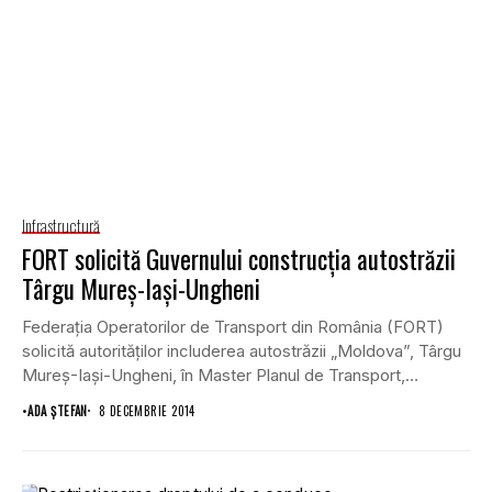
Infrastructură
FORT solicită Guvernului construcţia autostrăzii
Târgu Mureş-Iaşi-Ungheni
Federaţia Operatorilor de Transport din România (FORT)
solicită autorităţilor includerea autostrăzii „Moldova”, Târgu
Mureş-Iaşi-Ungheni, în Master Planul de Transport,
argumentând că realizarea acestei...
•
ADA ȘTEFAN
8 DECEMBRIE 2014