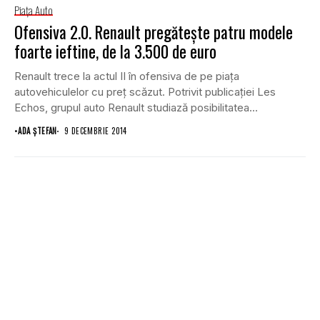
Piaţa Auto
Ofensiva 2.0. Renault pregăteşte patru modele
foarte ieftine, de la 3.500 de euro
Renault trece la actul II în ofensiva de pe piaţa
autovehiculelor cu preţ scăzut. Potrivit publicaţiei Les
Echos, grupul auto Renault studiază posibilitatea...
•
ADA ȘTEFAN
9 DECEMBRIE 2014