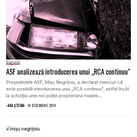
Asigurări
ASF analizează introducerea unui „RCA continuu”
Preşedintele ASF, Mişu Negriţoiu, a declarat miercuri că
este posibilă introducerea unui „RCA continuu”, astfel încât
la achiziţia unei noi poliţe proprietarul maşinii...
•
ADA ȘTEFAN
10 DECEMBRIE 2014