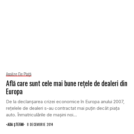
Analize De Piață
Află care sunt cele mai bune reţele de dealeri din
Europa
De la declanşarea crizei economice în Europa anului 2007,
reţelele de dealeri s-au contractat mai puţin decât piaţa
auto. Înmatriculările de maşini noi...
•
ADA ȘTEFAN
8 DECEMBRIE 2014