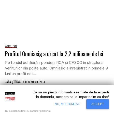
Asigurări
Profitul Omniasig a urcat la 2,2 milioane de lei
Pe fondul echilibrării ponderii RCA şi CASCO în structura
veniturilor din poliţe auto, Omniasig a înregistrat în primele 9
luni un profit net...
•
ADA ȘTEFAN
4 DECEMBRIE 2014
Ca sa nu pierzi informatii esentiale de la experti
in domeniu, accepta sa le impartasim cu tine!
Situl nostru utilizeaza cookies. Ce inseamna
Accept
NU, MULTUMESC
ACCEPT
cookie?
Aflati mai mult...
Nu colectam date cu caracter personal.