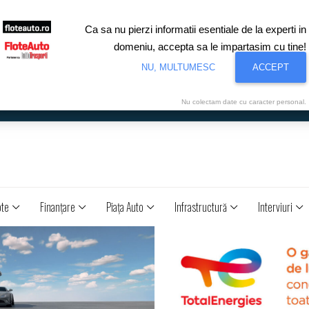
Ca sa nu pierzi informatii esentiale de la experti in
domeniu, accepta sa le impartasim cu tine!
NU, MULTUMESC
ACCEPT
Nu colectam date cu caracter personal.
ote
Finanţare
Piaţa Auto
Infrastructură
Interviuri