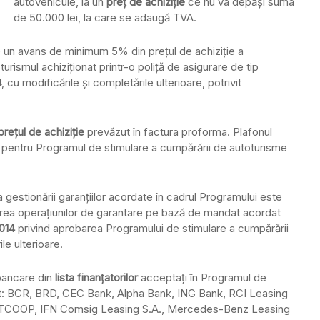
autovehicule, la un
preţ de achiziţie
ce nu va depăşi suma
de 50.000 lei, la care se adaugă TVA.
 un avans de minimum 5% din preţul de achiziţie a
urismul achiziţionat printr-o poliţă de asigurare de tip
 cu modificările şi completările ulterioare, potrivit
eţul de achiziţie
prevăzut în factura proforma. Plafonul
t pentru Programul de stimulare a cumpărării de autoturisme
nţa gestionării garanţiilor acordate în cadrul Programului este
rularea operaţiunilor de garantare pe bază de mandat acordat
2014
privind aprobarea Programului de stimulare a cumpărării
le ulterioare.
ebancare din
lista finanţatorilor
acceptaţi în Programul de
unt: BCR, BRD, CEC Bank, Alpha Bank, ING Bank, RCI Leasing
TCOOP, IFN Comsig Leasing S.A., Mercedes-Benz Leasing