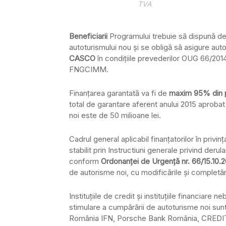
TVA
Beneficiarii
Programului trebuie să dispună de
autoturismului nou şi se obligă să asigure autot
CASCO
în condiţiile prevederilor OUG 66/2014,
FNGCIMM.
Finanţarea garantată va fi de
maxim 95% din pr
total de garantare aferent anului 2015 aproba
noi este de 50 milioane lei.
Cadrul general aplicabil finanţatorilor în privi
stabilit prin Instructiuni generale privind de
conform
Ordonanţei de Urgenţă nr. 66/15.10.
de autorisme noi, cu modificările şi completări
Instituţiile de credit şi instituţiile financiare n
stimulare a cumpărării de autoturisme noi s
România IFN, Porsche Bank România, CREDI