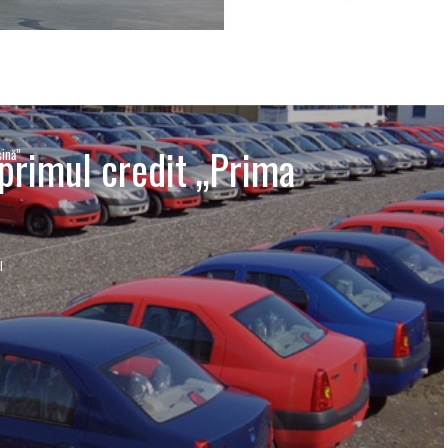
primul credit „Prima
aşină”
I