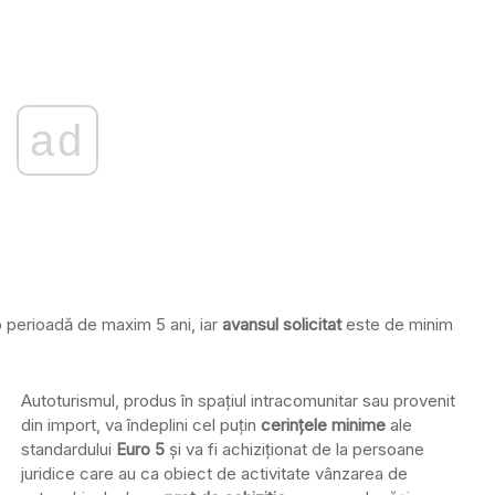
ad
 o perioadă de maxim 5 ani, iar
avansul solicitat
este de minim
Autoturismul, produs în spaţiul intracomunitar sau provenit
din import, va îndeplini cel puţin
cerinţele minime
ale
standardului
Euro 5
şi va fi achiziţionat de la persoane
juridice care au ca obiect de activitate vânzarea de