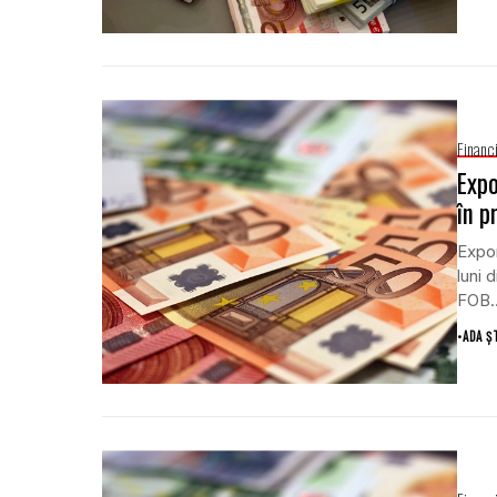
Financ
Expo
în p
Expor
luni 
FOB..
•
ADA Ș