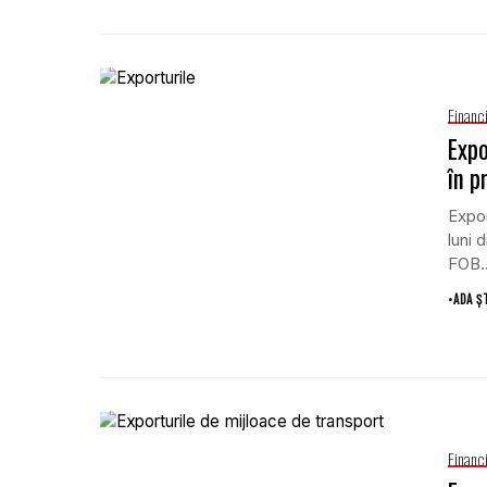
Financ
Expo
în p
Expor
luni 
FOB..
•
ADA Ș
Financ