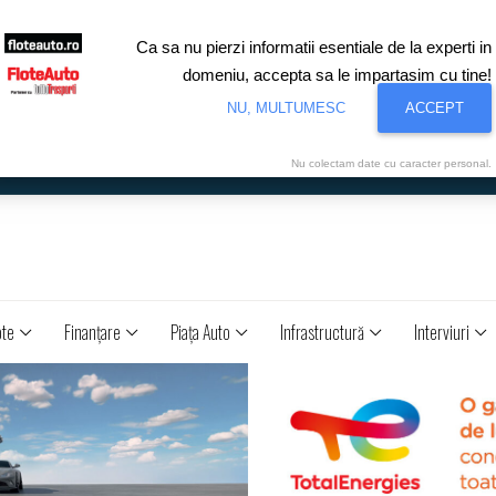
Ca sa nu pierzi informatii esentiale de la experti in
domeniu, accepta sa le impartasim cu tine!
NU, MULTUMESC
ACCEPT
Nu colectam date cu caracter personal.
ote
Finanţare
Piaţa Auto
Infrastructură
Interviuri