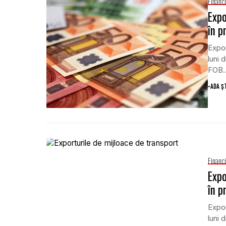
Financ
Expo
în p
Expor
luni 
FOB..
•
ADA Ș
Financ
Expo
în p
Expor
luni 