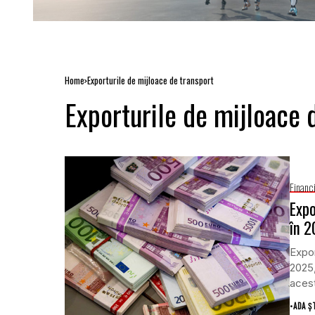
Home
Exporturile de mijloace de transport
Exporturile de mijloace 
Financ
Expo
în 2
Expor
2025
acest
•
ADA Ș