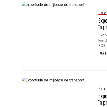
Financ
Expo
în p
Expor
luni 
FOB..
•
ADA Ș
Financ
Expo
în p