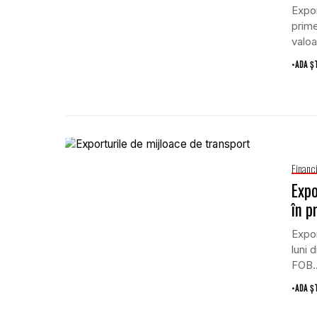
Expor
prime
valoa
•
ADA Ș
Financ
Expo
în p
Expor
luni 
FOB..
•
ADA Ș