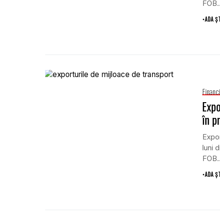
FOB..
•
ADA Ș
Financ
Expo
în p
Expor
luni 
FOB..
•
ADA Ș