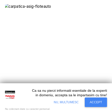
Asigurări
Ca sa nu pierzi informatii esentiale de la experti
Investitorul strategic începe evaluarea
in domeniu, accepta sa le impartasim cu tine!
Situl nostru utilizeaza cookies. Ce inseamna
Carpatica Asig
Accept
NU, MULTUMESC
ACCEPT
cookie?
Aflati mai mult...
Nu colectam date cu caracter personal.
Astăzi începe procedura de due dilligence, prin care