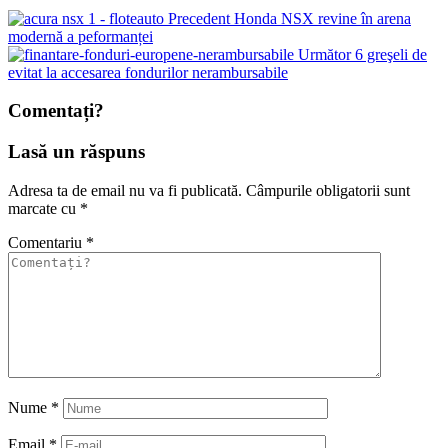
Precedent
Honda NSX revine în arena
modernă a peformanței
Următor
6 greşeli de
evitat la accesarea fondurilor nerambursabile
Comentați?
Lasă un răspuns
Adresa ta de email nu va fi publicată.
Câmpurile obligatorii sunt
marcate cu
*
Comentariu
*
Nume
*
Email
*