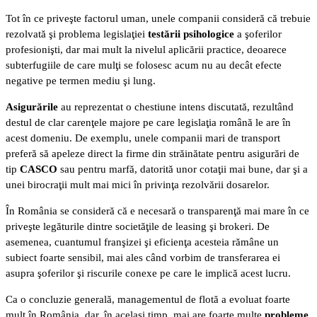
Tot în ce priveşte factorul uman, unele companii consideră că trebuie
rezolvată şi problema legislaţiei
testării psihologice
a şoferilor
profesionişti, dar mai mult la nivelul aplicării practice, deoarece
subterfugiile de care mulţi se folosesc acum nu au decât efecte
negative pe termen mediu şi lung.
Asigurările
au reprezentat o chestiune intens discutată, rezultând
destul de clar carenţele majore pe care legislaţia română le are în
acest domeniu. De exemplu, unele companii mari de transport
preferă să apeleze direct la firme din străinătate pentru asigurări de
tip
CASCO
sau pentru marfă, datorită unor cotaţii mai bune, dar şi a
unei birocraţii mult mai mici în privinţa rezolvării dosarelor.
În România se consideră că e necesară o transparenţă mai mare în ce
priveşte legăturile dintre societăţile de leasing şi brokeri. De
asemenea, cuantumul franşizei şi eficienţa acesteia rămâne un
subiect foarte sensibil, mai ales când vorbim de transferarea ei
asupra şoferilor şi riscurile conexe pe care le implică acest lucru.
Ca o concluzie generală, managementul de flotă a evoluat foarte
mult în România, dar, în acelaşi timp, mai are foarte multe
probleme