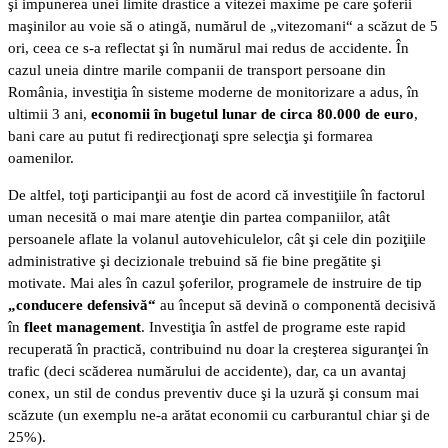
şi impunerea unei limite drastice a vitezei maxime pe care şoferii
maşinilor au voie să o atingă, numărul de „vitezomani“ a scăzut de 5
ori, ceea ce s-a reflectat şi în numărul mai redus de accidente. În
cazul uneia dintre marile companii de transport persoane din
România, investiţia în sisteme moderne de monitorizare a adus, în
ultimii 3 ani,
economii în bugetul lunar de circa 80.000 de euro
,
bani care au putut fi redirecţionaţi spre selecţia şi formarea
oamenilor.
De altfel, toţi participanţii au fost de acord că investiţiile în factorul
uman necesită o mai mare atenţie din partea companiilor, atât
persoanele aflate la volanul autovehiculelor, cât şi cele din poziţiile
administrative şi decizionale trebuind să fie bine pregătite şi
motivate. Mai ales în cazul şoferilor, programele de instruire de tip
„conducere defensivă“
au început să devină o componentă decisivă
în
fleet management
. Investiţia în astfel de programe este rapid
recuperată în practică, contribuind nu doar la creşterea siguranţei în
trafic (deci scăderea numărului de accidente), dar, ca un avantaj
conex, un stil de condus preventiv duce şi la uzură şi consum mai
scăzute (un exemplu ne-a arătat economii cu carburantul chiar şi de
25%).