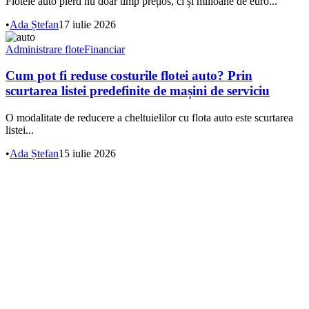
Flotele auto pierd nu doar timp prețios, ci și milioane de euro...
•
Ada Ștefan
17 iulie 2026
Administrare flote
Financiar
Cum pot fi reduse costurile flotei auto? Prin
scurtarea listei predefinite de mașini de serviciu
O modalitate de reducere a cheltuielilor cu flota auto este scurtarea
listei...
•
Ada Ștefan
15 iulie 2026