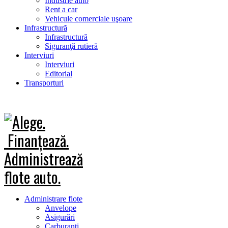
Industrie auto
Rent a car
Vehicule comerciale uşoare
Infrastructură
Infrastructură
Siguranţă rutieră
Interviuri
Interviuri
Editorial
Transporturi
Administrare flote
Anvelope
Asigurări
Carburanţi