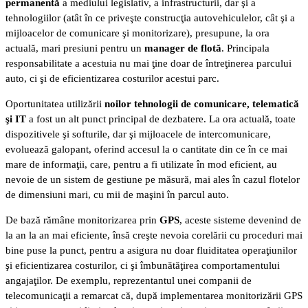
permanentă
a mediului legislativ, a infrastructurii, dar şi a
tehnologiilor (atât în ce priveşte construcţia autovehiculelor, cât şi a
mijloacelor de comunicare şi monitorizare), presupune, la ora
actuală, mari presiuni pentru un
manager de flotă
. Principala
responsabilitate a acestuia nu mai ţine doar de întreţinerea parcului
auto, ci şi de eficientizarea costurilor acestui parc.
Oportunitatea utilizării
noilor tehnologii de comunicare, telematică
şi IT
a fost un alt punct principal de dezbatere. La ora actuală, toate
dispozitivele şi softurile, dar şi mijloacele de intercomunicare,
evoluează galopant, oferind accesul la o cantitate din ce în ce mai
mare de informaţii, care, pentru a fi utilizate în mod eficient, au
nevoie de un sistem de gestiune pe măsură, mai ales în cazul flotelor
de dimensiuni mari, cu mii de maşini în parcul auto.
De bază rămâne monitorizarea prin
GPS
, aceste sisteme devenind de
la an la an mai eficiente, însă creşte nevoia corelării cu proceduri mai
bine puse la punct, pentru a asigura nu doar fluiditatea operaţiunilor
şi eficientizarea costurilor, ci şi îmbunătăţirea comportamentului
angajaţilor. De exemplu, reprezentantul unei companii de
telecomunicaţii a remarcat că, după implementarea monitorizării GPS