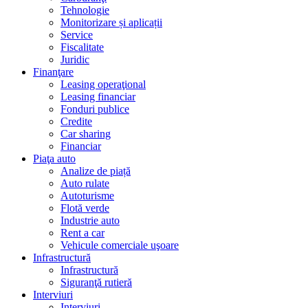
Tehnologie
Monitorizare și aplicații
Service
Fiscalitate
Juridic
Finanţare
Leasing operaţional
Leasing financiar
Fonduri publice
Credite
Car sharing
Financiar
Piaţa auto
Analize de piață
Auto rulate
Autoturisme
Flotă verde
Industrie auto
Rent a car
Vehicule comerciale uşoare
Infrastructură
Infrastructură
Siguranţă rutieră
Interviuri
Interviuri