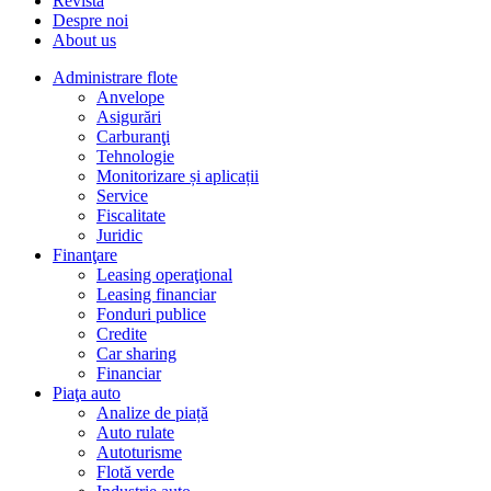
Revista
Despre noi
About us
Administrare flote
Anvelope
Asigurări
Carburanţi
Tehnologie
Monitorizare și aplicații
Service
Fiscalitate
Juridic
Finanţare
Leasing operaţional
Leasing financiar
Fonduri publice
Credite
Car sharing
Financiar
Piaţa auto
Analize de piață
Auto rulate
Autoturisme
Flotă verde