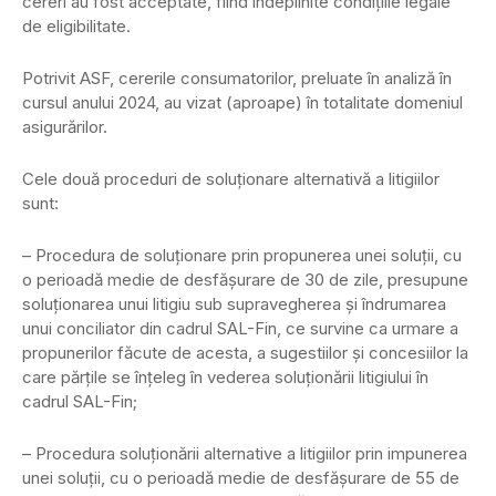
cereri au fost acceptate, fiind îndeplinite condițiile legale
de eligibilitate.
Potrivit ASF, cererile consumatorilor, preluate în analiză în
cursul anului 2024, au vizat (aproape) în totalitate domeniul
asigurărilor.
Cele două proceduri de soluționare alternativă a litigiilor
sunt:
– Procedura de soluționare prin propunerea unei soluții, cu
o perioadă medie de desfășurare de 30 de zile, presupune
soluționarea unui litigiu sub supravegherea și îndrumarea
unui conciliator din cadrul SAL-Fin, ce survine ca urmare a
propunerilor făcute de acesta, a sugestiilor și concesiilor la
care părțile se înțeleg în vederea soluționării litigiului în
cadrul SAL-Fin;
– Procedura soluționării alternative a litigiilor prin impunerea
unei soluții, cu o perioadă medie de desfășurare de 55 de