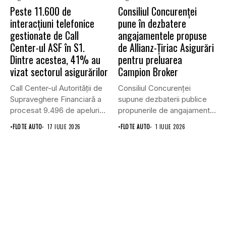
Peste 11.600 de
Consiliul Concurenţei
interacțiuni telefonice
pune în dezbatere
gestionate de Call
angajamentele propuse
Center-ul ASF în S1.
de Allianz-Ţiriac Asigurări
Dintre acestea, 41% au
pentru preluarea
vizat sectorul asigurărilor
Campion Broker
Call Center-ul Autorității de
Consiliul Concurenţei
Supraveghere Financiară a
supune dezbaterii publice
procesat 9.496 de apeluri
propunerile de angajamente
primite...
formulate de Allianz-Ţiriac
•
FLOTE AUTO
17 IULIE 2026
•
FLOTE AUTO
1 IULIE 2026
Asigurări...