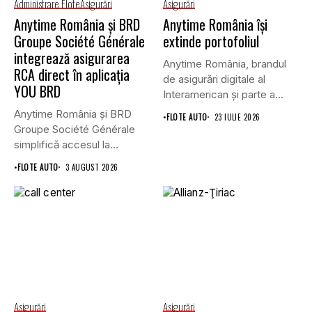
Administrare Flote
Asigurări
Asigurări
Anytime România și BRD
Anytime România își
Groupe Société Générale
extinde portofoliul
integrează asigurarea
Anytime România, brandul
RCA direct în aplicația
de asigurări digitale al
YOU BRD
Interamerican și parte a
Grupului...
Anytime România și BRD
•
FLOTE AUTO
23 IULIE 2026
Groupe Société Générale
simplifică accesul la
asigurările auto...
•
FLOTE AUTO
3 AUGUST 2026
Asigurări
Asigurări