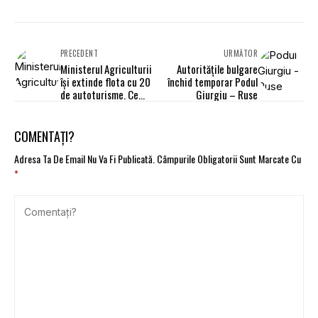
PRECEDENT
URMĂTOR
Ministerul Agriculturii
Autoritățile bulgare
își extinde flota cu 20
închid temporar Podul
de autoturisme. Ce
Giurgiu – Ruse
destinație au mașinile?
COMENTAȚI?
Adresa Ta De Email Nu Va Fi Publicată.
Câmpurile Obligatorii Sunt Marcate Cu
*