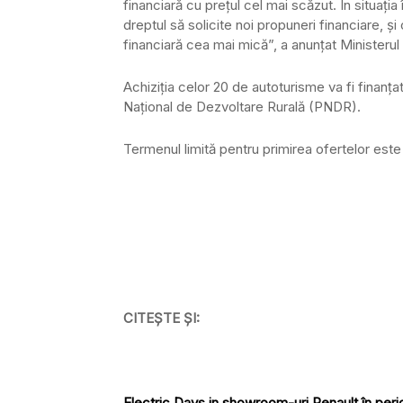
financiară cu prețul cel mai scăzut. În situați
dreptul să solicite noi propuneri financiare, 
financiară cea mai mică”, a anunțat Ministerul A
Achiziția celor 20 de autoturisme va fi finanța
Național de Dezvoltare Rurală (PNDR).
Termenul limită pentru primirea ofertelor este 
CITEȘTE ȘI:
Electric Days in showroom-uri Renault în per