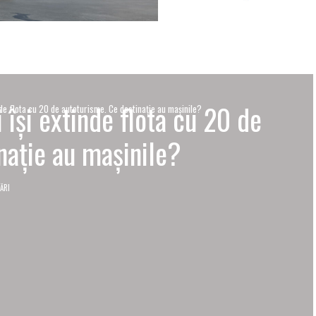
i își extinde flota cu 20 de
inde flota cu 20 de autoturisme. Ce destinație au mașinile?
nație au mașinile?
ĂRI