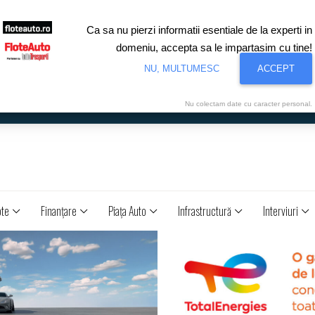
Ca sa nu pierzi informatii esentiale de la experti in
domeniu, accepta sa le impartasim cu tine!
NU, MULTUMESC
ACCEPT
Nu colectam date cu caracter personal.
ote
Finanţare
Piaţa Auto
Infrastructură
Interviuri