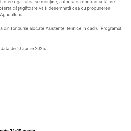
a în care egalitatea se menține, autoritatea contractantă are
și oferta câștigătoare va fi desemnată cea cu propunerea
griculturii.
tă din fondurile alocate Asistenței tehnice în cadrul Programul
data de 10 aprilie 2025.
ioada 24-29 martie