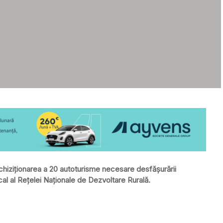
u achiziționarea a 20 autoturisme necesare desfășurării
local al Rețelei Naționale de Dezvoltare Rurală.